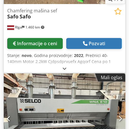
Chamfering mašina sef
Safo
Safo
Rīga
1.460 km
Informacije o ceni
Pozvati
Stanje:
novo
, Godina proizvodnje:
2022
, Prečnici 40-
140mm Motor 2.2kW Cjdpsdprvuefx Agqorf Cena po 1
komadu
Mali oglas