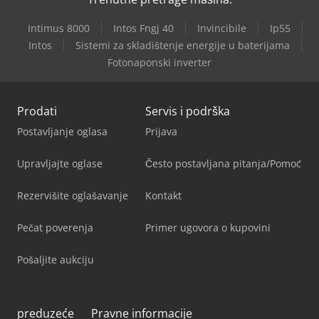
Intimus 8000
Intos Fngj 40
Invincibile
Ip55
Intos
Sistemi za skladištenje energije u baterijama
Fotonaponski inverter
Prodati
Servis i podrška
Postavljanje oglasa
Prijava
Upravljajte oglase
Često postavljana pitanja/Pomoć
Rezervišite oglašavanje
Kontakt
Pečat poverenja
Primer ugovora o kupovini
Pošaljite aukciju
preduzeće
Pravne informacije