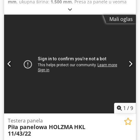
mm
, ukupna širina:
1.500 mm
, Presa za panele u veoma
1830 do 1220 mm je minimalna dužina panela koji se
dobrom radnom stanju + finger jointing Grecon Codpfjt
moraju poslati na poprečno sečenje. Automatski uređaj za
Uduxsx Agqsrf
detekciju savijanja osovine sečiva u ugaonim implantatima
Mali oglas
(geografska dužina i poprečno) koji se sastoji od senzora
koji detektuje otklon direktno na osovini noža i uređaja koji
detektuje revolucije Testere direktno na steznu glavu.
Tastatura za daljinski početak ciklusa Automatsko utovar
ploča preko zadnjeg stola za podizanje Automatski
dvostruki aligner sa pneumatskim cilindrima Dodatni
pokretni bočni aligner u poprečnoj ravni Glavni nož, maks.
prečnik mm, CV 15 Bodovanje nož, maks. prečnik mm, KV
2.2 Brzina nosača noža 1-140 m/min. – Motori bez četkica
Uzdužna brzina prevoza 90 m / min. Brzina unakrsnog
potisnog prevoza 135 m / min. Dvostruki potisni nosač sa 6
hvataljki na uzdužnom klizaču + 10 hvataljki na poprečnom
klizaču (8 fiksnih hvataljki + 2 na poprečnom klizaču). Multi-
1
/
9
Pusher sistem) Crjdouc Idxepfx Agqjf Sistem sečenja za
tanke ploče
Testera panela
Piła panelowa HOLZMA
HKL
11/43/22