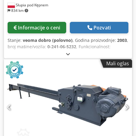
Słupia pod Kępnem
834 km
Informacije o ceni
Pozvati
Stanje:
veoma dobro (polovno)
, Godina proizvodnje:
2003
,
broj mašine/vozila:
0-241-06-5232
, Funkcionalnost:
potpuno funkcionalan
, radni sati:
12.608 h
, visina rezanja
(maks.):
125 mm
, širina sečenja (maks.):
2.200 mm
,
Mali oglas
maksimalna dužina sečenja:
4.300 mm
, Panelna testera
Holzma HKL11/43/22 Crjdpjxfvp Asfx Agqef Maksimalna
širina sečenja: 4300 mm Maksimalna dužina sečenja: 2200
mm Maksimalna visina sečenja: 125 mm Testera je u
stalnoj eksploataciji, pa je moguća demonstracija u radu.
Mašina će biti dostupna od 02/03/2026.