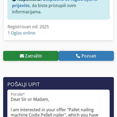
prijavite,
da biste pristupili svim
informacijama.
Registrovan od: 2025
1 Oglas online
Zatražiti
Pozvati
POŠALJI UPIT
Poruka*