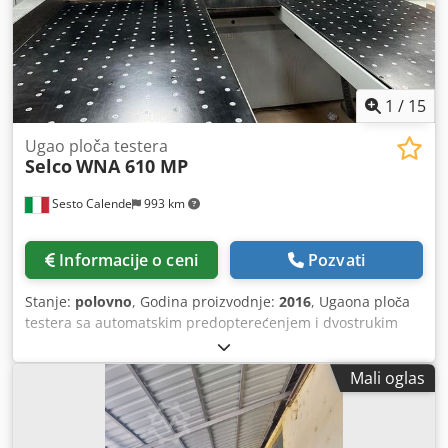
1
/
15
Ugao ploča testera
Selco
WNA 610 MP
Sesto Calende
993 km
Informacije o ceni
Pozvati
Stanje:
polovno
, Godina proizvodnje:
2016
, Ugaona ploča
testera sa automatskim predopterećenjem i dvostrukim
kliznim sistemom za optimizovano sečenje Osi Plus
numerička kontrola Os mašina za etiketiranje sa grafičkim
Mali oglas
etiketiranjem na mašini sa crtežima delova Softver za
upravljanje štampom etiketa Optiplanning Pattern
Optimizer Dužina sečenja 4500 mm Širina košenja 2200