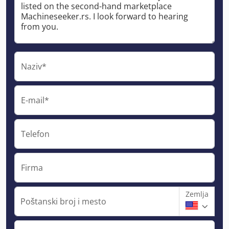
Naziv*
E-mail*
Telefon
Firma
Zemlja
Poštanski broj i mesto