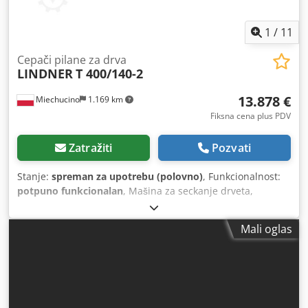
1
/
11
Cepači pilane za drva
LINDNER
T 400/140-2
13.878 €
Miechucino
1.169 km
Fiksna cena plus PDV
Zatražiti
Pozvati
Stanje:
spreman za upotrebu (polovno)
, Funkcionalnost:
potpuno funkcionalan
, Mašina za seckanje drveta,
strugotina LINDNER tip T 400/140-2 – nakon tehničkog
pregleda – u veoma dobrom stanju – za tehnološke drvne
Mali oglas
sječke Creder Ak Rgjpfx Agqsf TEHNIČKE KARAKTERISTIKE:
širina ulaza: 400 mm visina ulaza: 140 mm prečnik rotora:
450 mm dužina rotora: 400 mm snaga glavnog motora: 33
kW snaga motora za pogon: 2 x 1,5 kW broj noževa: 2
komada sito dimenzija: 60 mm x 90 mm valjci za pogon u
veoma dobrom stanju snaga motora za pogon