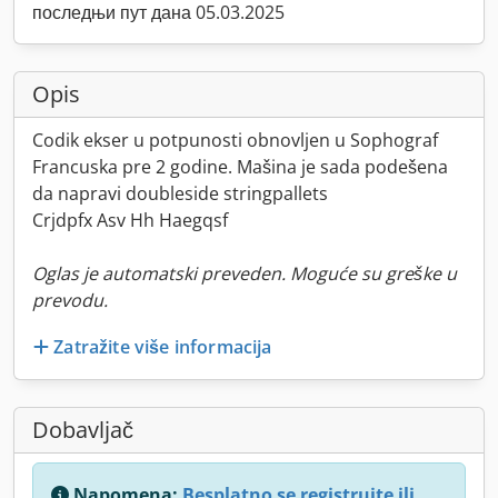
последњи пут дана 05.03.2025
Opis
Codik ekser u potpunosti obnovljen u Sophograf
Francuska pre 2 godine. Mašina je sada podešena
da napravi doubleside stringpallets
Crjdpfx Asv Hh Haegqsf
Oglas je automatski preveden. Moguće su greške u
prevodu.
Zatražite više informacija
Dobavljač
Napomena:
Besplatno se registrujte ili