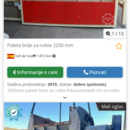
1
/
13
Paleta linije za nokte 2250 mm
Vall de Uxó
1.813 km
Informacije o ceni
Pozvati
Godina proizvodnje:
2010
, stanje:
dobro (polovno)
,
2250mm paleta linije za nokte Poluautomaski sto za nokte
Crsdpfxopy H Erj Agqof Turner + (opcionalni označivač)
Viljuškar (maksimalno 3000 mm) Prenos
Mali oglas