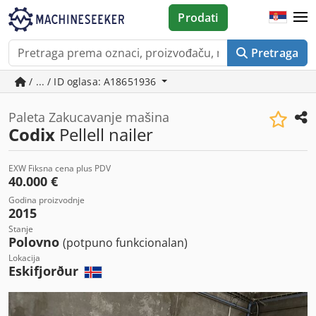
Prodati
Pretraga
/ ... / ID oglasa: A18651936
Paleta Zakucavanje mašina
Codix
Pellell nailer
EXW Fiksna cena plus PDV
40.000 €
Godina proizvodnje
2015
Stanje
Polovno
(potpuno funkcionalan)
Lokacija
Eskifjorður