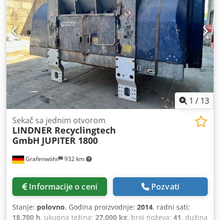
1
/
13
Sekač sa jednim otvorom
LINDNER Recyclingtech
GmbH
JUPITER 1800
Grafenwöhr
932 km
Informacije o ceni
Pozvati
Stanje:
polovno
, Godina proizvodnje:
2014
, radni sati:
18.700 h
, ukupna težina:
27.000 kg
, broj noževa:
41
, dužina