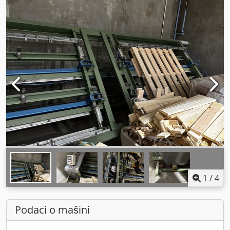
1
/
4
Podaci o mašini