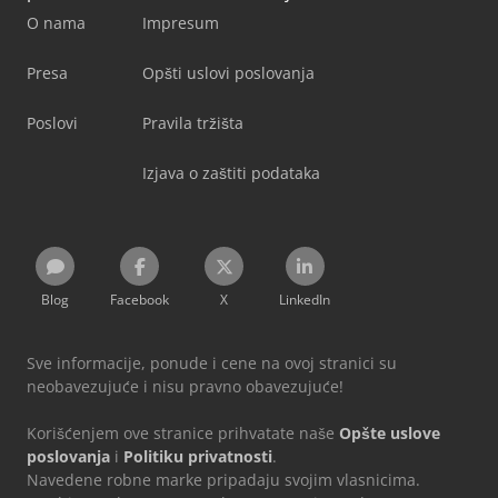
O nama
Impresum
Presa
Opšti uslovi poslovanja
Poslovi
Pravila tržišta
Izjava o zaštiti podataka
Blog
Facebook
X
LinkedIn
Sve informacije, ponude i cene na ovoj stranici su
neobavezujuće i nisu pravno obavezujuće!
Korišćenjem ove stranice prihvatate naše
Opšte uslove
poslovanja
i
Politiku privatnosti
.
Navedene robne marke pripadaju svojim vlasnicima.