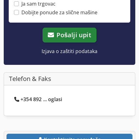
Ja sam trgovac
Dobijte ponude za slične mašine
Pošalji upit
Izjava o zaštiti podataka
Telefon & Faks
+354 892 ... oglasi