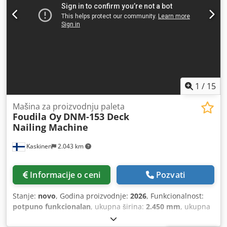
transportera: 1,5 kW dužina transportera: 4200 mm
transportne dimenzije (d/š/v): 430 / 240 / 150 cm težina:
oko 2000 kg
1
/
15
Mašina za proizvodnju paleta
Foudila Oy
DNM-153 Deck
Nailing Machine
Kaskinen
2.043 km
Informacije o ceni
Pozvati
Stanje:
novo
, Godina proizvodnje:
2026
, Funkcionalnost:
potpuno funkcionalan
, ukupna širina:
2.450 mm
, ukupna
visina:
1.790 mm
, ukupna dužina:
3.470 mm
, Oy Foudila