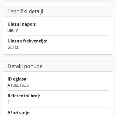
Tehnički detalji
Ulazni napon:
380 V
Ulazna frekvencija:
50 Hz
Detalji ponude
ID oglasa:
A18651936
Referentni broj:
1
Ažuriranje: