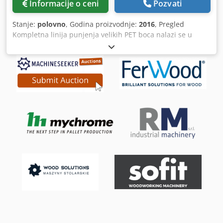
Informacije o ceni
Pozvati
ekranu osetljivom na dodir, koristeći Beckhoff upravljački
sistem. Zahvaljujući kompaktnom dizajnu, mašina zauzima
Stanje:
polovno
, Godina proizvodnje:
2016
, Pregled
vrlo malo prostora u proizvodnji i omogućava brzu i laku
Kompletna linija punjenja velikih PET boca nalazi se u
instalaciju, jer može biti isporučena potpuno sklopljena.
fabrici mineralne vode i korišćena je za punjenje vode.
Mašina se po potrebi može opremiti transporterom za
Objekat je redovno servisiran i u veoma je dobrom stanju.
gotove proizvode, automatskim slagačem i automatskim
Kapacitet: 3.000 bph Lista mašina za kalupe za duvanje |
ubacivačem dasaka. Sve ove opcije je moguće naknadno
Kosme| KSB4RG 2016 | 3600 bph vazdušni transporter |
instalirati, što omogućava postepena ulaganja. Cjdpfx
NTS | 2016 Rinser - Filler - Capper| GyM | MONOBLOC
Agoyl Tr Neqorf Za više informacija, tehničke specifikacije i
12/3 PVG| 1995|3000bph Caps Feed Tolva | GyM | 1995.
cenovnik, slobodno nas kontaktirajte.
Stielanleger |TAS| VA-1150/75C | 2009 | 3000bph Handle
Feeder | I&OR | 50SIA5000R8P2-TL | 2009. | 3000bph
Mašina za etiketiranje | Auxiemba | Gacela R-16/8-HM-12
| 2010 | 4100bph Lokoder | MACSA | K-1030PLUS | 2008.
Bottle Turner / Rotator | GyM | 2001. Dividers | SMI |
DIVIPACK 2000 |2002 Shrink Packer | SMI | LSK 30F | 2002
| 7200 bph (30 pakovanja u minuti 2*2 do 2,5L / 2 do 5L)
Cedpfx Agstuyq Reqsrf