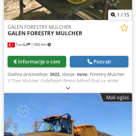
1
/
15
GALEN FORESTRY MULCHER
GALEN
FORESTRY MULCHER
Turska
1.060 km
Informacije o ceni
Pozvati
Godina proizvodnje:
2022
, stanje:
novo
, Forestry Mulcher
// Tree Mulcher Csdpfxsph Rmno Adhorf Dud za velike
bagere, sa GALEN tehnologijom Mulcher na slici je za
20excavators mulches drveće prečnika do 30 cm i dolazi u
Mali oglas
radnoj širini: 160 cm. Idealan je za rukovanje i uklanjanje
vegetacije u šumovitim oblastima, posebno za poslove koji
zahtevaju veliki kapacitet i brzinu seckanja Za detaljne
informacije i cenu kontaktirajte nas