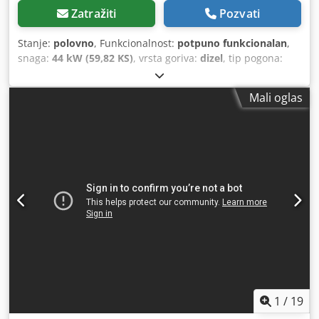
Zatražiti
Pozvati
Stanje:
polovno
, Funkcionalnost:
potpuno funkcionalan
,
snaga:
44 kW (59,82 KS)
, vrsta goriva:
dizel
, tip pogona:
Diesel
, Utovarivač Stanje: Spreman za upotrebu i potpuno
funkcionalan Tehničko stanje: normalno Opis: Utovarivač
Mali oglas
FIAT - ALLIS – Model 215 – 4x4 utovarivač – Godina
proizvodnje nepoznata – 3-cilindrični FIAT dizel motor, oko
60 KS – 3 brzine za vožnju napred – 1 brzina za vožnju
unazad – Kočnice su u lošem stanju, ali funkcionišu –
Dodatna hidraulika do nosača viljuške – Motor i menjač su
u dobrom stanju – Hidraulika je u redu – UKLJUČUJE
KANTU i Euro ram za viljušku. Credpfszknuuex Adhof
Kanta za rastresito materijal, 3. ventil, grejanje, puna
kabina, 2-stepeni hidrostatni pogon.
1
/
19