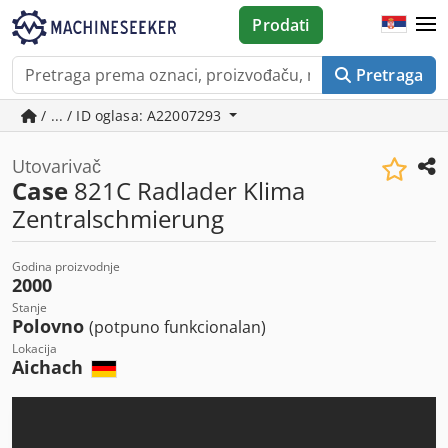
Prodati
Pretraga
/ ... / ID oglasa: A22007293
Utovarivač
Case
821C Radlader Klima
Zentralschmierung
Godina proizvodnje
2000
Stanje
Polovno
(potpuno funkcionalan)
Lokacija
Aichach