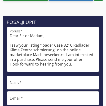
POŠALJI UPIT
Poruka*
Naziv*
E-mail*