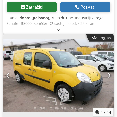
Zatražiti
Pozvati
Stanje:
dobro (polovno)
, 30 m dužine. Industrijski regal
Schäfer R3000, korišćen 📋 sastoji se od: • 24 x rama,
delimično montiranih / visina oko 250 cm / dubina 80 cm /
novi • 92 x police / dužina 128 cm / dubina 80 cm / nosivost
Mali oglas
250 kg / korišćeno • 8 x ukršteni nosači • Boja: pocinkovana,
siva • Stanje: vrlo dobro, pogledajte fotografije 💰 Cena
4.320,- € neto, bez PDV-a • Popust za količinu: na zahtev •
Troškovi transporta: u Evropi, na zahtev • Vreme isporuke:
odmah dostupno • Pregled i preuzimanje: moguće je u bilo
koje vreme uz prethodni dogovor • Broj proizvoda: P2601
Stalno imamo na lageru preko 5000 m dužine regala za
palete od brojnih proizvođača (Zadržavamo pravo na
izmene i greške u tehničkim podacima, informacijama i
cenama, kao i na prodaju robe koja je već bila u prodaji!
Pogledajte naše opšte uslove poslovanja, sve cene su bez
PDV-a, isporuka iz skladišta.) Lenox Trading – vrhunska
oprema za skladištenje i regali za teška opterećenja, novo i
korišćeno Opis: Da li tražite visokokvalitetne regale za
1
/
14
skladištenje za kupovinu? Lenox Trading je, sa oko 100