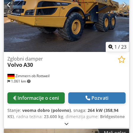
1
/
23
Zglobni damper
Volvo
A30
Zimmern ob Rottweil
1.061 km
Informacije o ceni
Pozvati
Stanje:
veoma dobro (polovno)
, snaga:
264 kW (358,94
KS)
, radna težina:
23.600 kg
, dimenzija gume:
Bridgestone
30/65R25
, stanje pneumatika:
70 procenat
, Godina
proizvodnje:
2023
, radni sati:
1.710 h
, Oprema:
klima