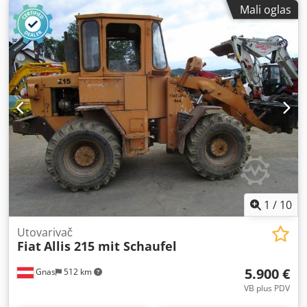
Dužine između 600 mm - 3000 mm Debljina radnog dela
masom od 2.175 kg, ovaj model nudi mnogo mogućnosti za
Mali oglas
min. 3 mm max. 100 mm Brzina ubacivanja hrane 5-30
komercijalnu upotrebu. Renault Kangoo je zanimljiva
m/min beskonačno promenljiva Rolerkoster je deo toga
opcija za ekološki svesne trgovce u potrazi za pouzdanim
Crjdpfjtykw Sox Adhef Stanje je dobro kao novo Ako ste
teretnim vozilom. Prodaja isključivo pravnim licima
zainteresovani, mašina se takođe može testirati. Ukoliko
(poljoprivreda, slobodna zanimanja, mala i velika
imate bilo kakvih pitanja, slobodno nas kontaktirajte.
preduzeća) ili za izvoz. Zadržavamo pravo na greške i
prethodnu prodaju.
1
/
10
Utovarivač
Fiat
Allis 215 mit Schaufel
5.900 €
Gnas
512 km
VB plus PDV