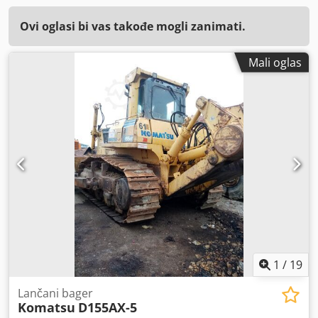
Ovi oglasi bi vas takođe mogli zanimati.
Mali oglas
1
/
19
Lančani bager
Komatsu
D155AX-5