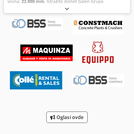
visina:
22.000 mm
, Istražite domet Galen Grupe
podalje od prašine i nakupljanja toplote. Rotor Centralni
visokokvalitetnog dugog dosezanja bum-oružja, koji je
deo rotora je mleven iz jednog bloka visokog иelika. U
osmišljen da poboljša operativnu efikasnost i bezbednost u
slučaju velike štete na rotoru ili njegovim oknima, ovo
izazovnim građevinskim okruženjima. Detalji o mašini na
drugo se može zameniti bez potrebe zamene cele jedinice
fotografiji Model mašine: Komatsu PC450 Crodpfx Adjq E Iw
– troškovi sačuvani za korisnika! Držači sečiva su zamenljivi
Rehef Ukupna dužina:22m Kapacitet kofe: 1m^3 Oblast
– za razliku od zavarenih opcija, naš rotor ne mora biti
korišćenja: izgradnja luke Za detaljne informacije i upit
zamenjen ako se oštećeni držači sečiva. Rotirajuća sečiva
kontaktirajte nas
sa 4 strane – jedno sečivo će vam trajati 4 puta duže. Naša
fiksna sečiva se mogu prilagoditi da nadoknade povećanu
toleranciju kada sečiva počnu da iščezu – duže vreme
trčanja sa jednim setom sečiva. Izlaz Izlaz i veličina se
kontrolišu zamenljivim ekranom koji je prilagođen na
osnovu materijala koji se koristi. Iseckani materijal se
uklanja pomoću mehaničkih, odnosno pneumatskih
prenosnika. Pristupačne cene, dokazana pouzdanost, lako
održavanje, brza usluga i isporuka delova & garancija – to
su samo neki od razloga zašto da izaberete nas.
Oglasi ovde