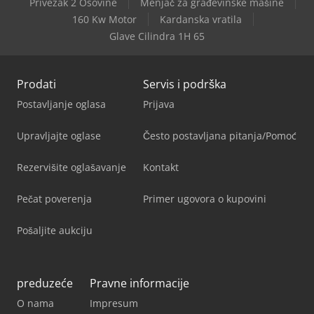
Privezak 2 Osovine
Menjač za građevinske mašine
160 Kw Motor
Kardanska vratila
Glave Cilindra 1H 65
Prodati
Servis i podrška
Postavljanje oglasa
Prijava
Upravljajte oglase
Često postavljana pitanja/Pomoć
Rezervišite oglašavanje
Kontakt
Pečat poverenja
Primer ugovora o kupovini
Pošaljite aukciju
preduzeće
Pravne informacije
O nama
Impresum