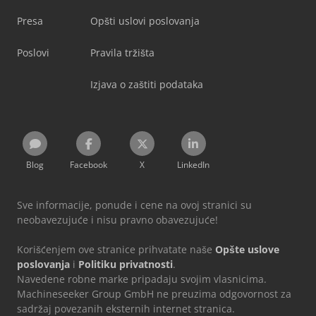
Presa
Opšti uslovi poslovanja
Poslovi
Pravila tržišta
Izjava o zaštiti podataka
Blog
Facebook
X
LinkedIn
Sve informacije, ponude i cene na ovoj stranici su
neobavezujuće i nisu pravno obavezujuće!
Korišćenjem ove stranice prihvatate naše
Opšte uslove
poslovanja
i
Politiku privatnosti
.
Navedene robne marke pripadaju svojim vlasnicima.
Machineseeker Group GmbH ne preuzima odgovornost za
sadržaj povezanih eksternih internet stranica.