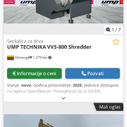
1
/
7
Seckalica za drva
UMP TECHNIKA
VVS-800 Shredder
Ukmergė
1.279 km
Informacije o ceni
Pozvati
Stanje:
novo
, Godina proizvodnje:
2025
, Jedinice dostupne
na lageru! Specifikacije: Throughput:Up to 5m3/h,
~700kg/h* Hoper: 0,57m3 Glavni motor: 22.5kW Hidraulics:
1.1kW Blades:38 jedinice Veličina sečiva: 35x35mm Dužina:
Mali oglas
2100mm Širina: 1500mm Visina: 1600mm Težina: 1700kg
Ekran: D8~D40 Izlazna rupa: D200 Garancija: 2 godine /
1000 radnih mesta Cedpfx Adjtmup Uohsrf Sekači jednog
rotora su neke od najuniverzalnijih platformi za čipovanje.