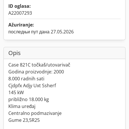
ID oglasa:
A22007293
Ažuriranje:
последњи пут дана 27.05.2026
Opis
Case 821C točkaš/utovarivač
Godina proizvodnje: 2000
8.000 radnih sati
Cjdpfx Adjy Uxt Ssherf
145 kW
približno 18.000 kg
Klima uređaj
Centralno podmazivanje
Gume 23,5R25