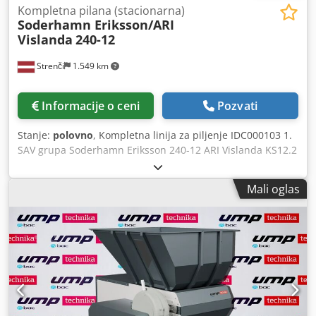
Kompletna pilana (stacionarna)
Soderhamn Eriksson/ARI
Vislanda
240-12
Strenči
1.549 km
Informacije o ceni
Pozvati
Stanje:
polovno
, Kompletna linija za piljenje IDC000103 1.
SAV grupa Soderhamn Eriksson 240-12 ARI Vislanda KS12.2
2. SAV grupa Soderhamn Eriksson 240-12 Ari Vislanda
DS74+1 Crjdpfju E Hu Dex Adhjf 3. ARI Vislanda KT5A-230
Mali oglas
Brzina do 60 m / min.