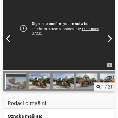
1
/
21
Podaci o mašini
Oznaka mašine: