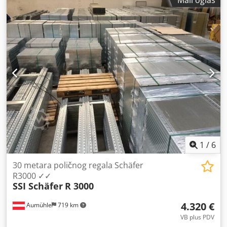
Mali oglas
uređaj
, VOLVO A30G Godina proizvodnje: 2023 Radnih sati:
1.710 h Zatvorena kabina Klima uređaj Kamera za vožnju
unazad Radio Centralno podmazivanje Grejanje sanduka
Crodpsya U Unofx Adhef Zadnji poklopac Bridgestone
gume 30/65R25 oko 70% očuvanosti VOLVO D11M motor sa
264 kW CE Dimenzije za transport D/Š/V - 10,5 x 3 x 3,4 m
Radna težina: 23,6 t.
1
/
6
30 metara poličnog regala Schäfer
R3000 ✓✓
SSI Schäfer
R 3000
4.320 €
Aumühle
719 km
VB plus PDV