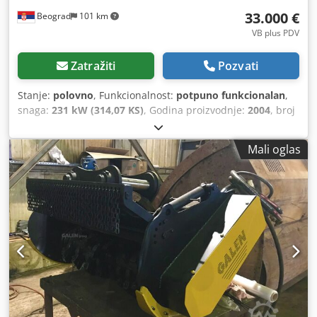
33.000 €
Beograd
101 km
VB plus PDV
Zatražiti
Pozvati
Stanje:
polovno
, Funkcionalnost:
potpuno funkcionalan
,
snaga:
231 kW (314,07 KS)
, Godina proizvodnje:
2004
, broj
mašine/vozila:
KMTODO61E02076058
, potpuno
funkcionalan Csdoylyp Uopfx Adhorf
Mali oglas