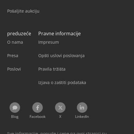
Pošaljite aukciju
preduzeće
Pravne informacije
O nama
Impresum
Presa
Opšti uslovi poslovanja
Poslovi
Pravila tržišta
Izjava o zaštiti podataka
Blog
Facebook
X
LinkedIn
Sve informacije, ponude i cene na ovoj stranici su