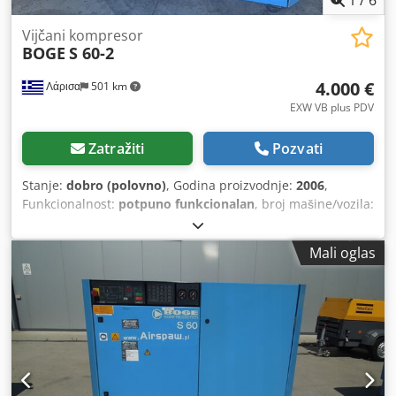
1
/
6
Vijčani kompresor
BOGE
S 60-2
4.000 €
Λάρισα
501 km
EXW VB plus PDV
Zatražiti
Pozvati
Stanje:
dobro (polovno)
, Godina proizvodnje:
2006
,
Funkcionalnost:
potpuno funkcionalan
, broj mašine/vozila:
5001328
, snaga:
45 kW (61,18 KS)
, radni pritisak:
10 bar
,
Kompresor je renoviran i servisiran. Kompresorska jedinica
Mali oglas
(airend) nakon generalnog remonta ima 10 radnih sati.
Dkedpey R Sywefx Acner