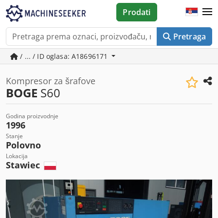
Prodati
Pretraga
/ ... / ID oglasa: A18696171
Kompresor za šrafove
BOGE
S60
Godina proizvodnje
1996
Stanje
Polovno
Lokacija
Stawiec