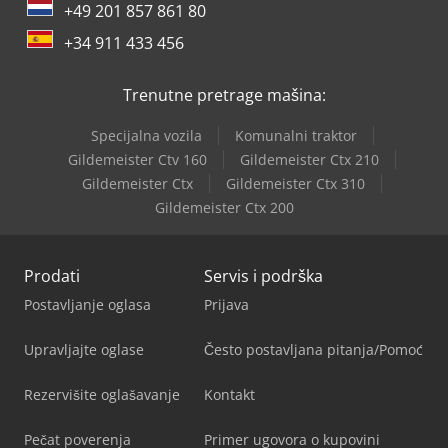
+49 201 857 861 80
+34 911 433 456
Trenutne pretrage mašina:
Specijalna vozila
Komunalni traktor
Gildemeister Ctv 160
Gildemeister Ctx 210
Gildemeister Ctx
Gildemeister Ctx 310
Gildemeister Ctx 200
Prodati
Servis i podrška
Postavljanje oglasa
Prijava
Upravljajte oglase
Često postavljana pitanja/Pomoć
Rezervišite oglašavanje
Kontakt
Pečat poverenja
Primer ugovora o kupovini