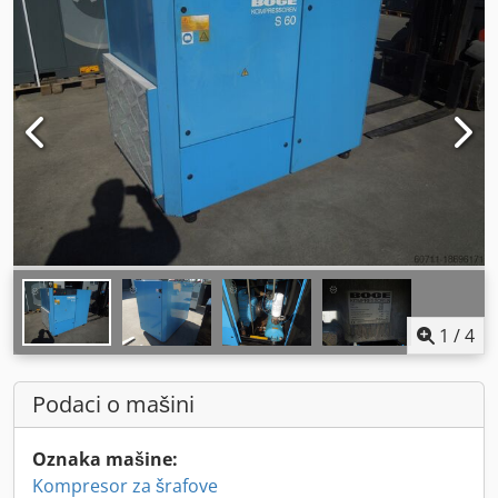
1
/
4
Podaci o mašini
Oznaka mašine:
Kompresor za šrafove