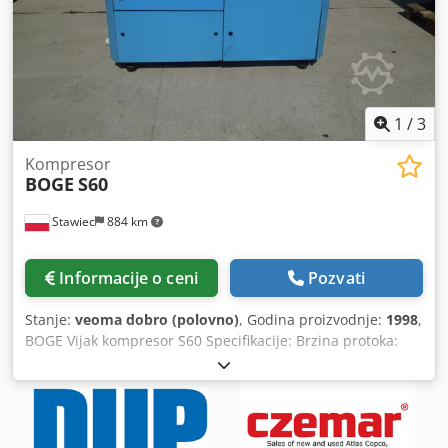
1
/
3
Kompresor
BOGE
S60
Stawiec
884 km
Informacije o ceni
Pozvati
Stanje:
veoma dobro (polovno)
, Godina proizvodnje:
1998
,
BOGE Vijak kompresor S60 Specifikacije: Brzina protoka:
6,80 m3/min (6800 L/min); 45 KV motor; Dkjdpfx Aen
Arlnocnjr maksimalni pritisak: 8 bara; kilometraža 18100 h;
Godina 1998 Kompresor u potpunosti operativan; Pružamo
uslugu.