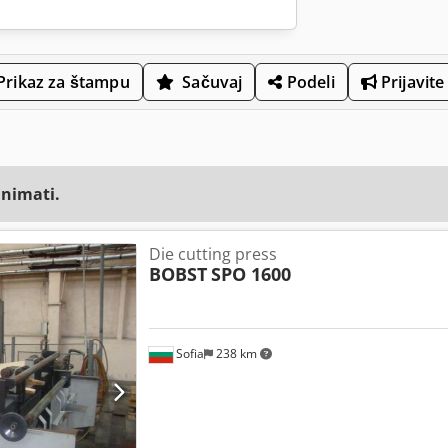
Prikaz za štampu
Sačuvaj
Podeli
Prijavite
animati.
Die cutting press
BOBST
SPO 1600
Sofia
238 km