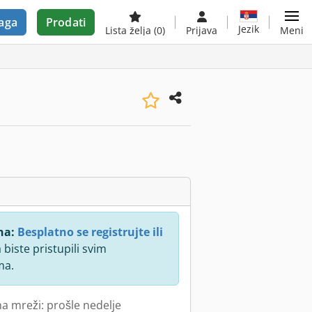
aga
Prodati
Jezik
Lista želja
(0)
Prijava
Meni
na:
Besplatno se registrujte ili
 biste pristupili svim
ma.
na mreži: prošle nedelje