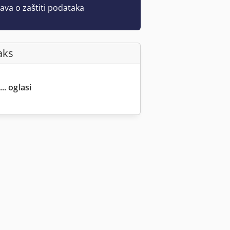
java o zaštiti podataka
aks
.. oglasi