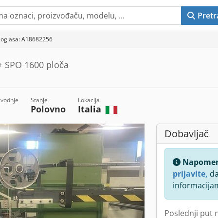
Pretr
 oglasa: A18682256
+ SPO 1600 ploča
zvodnje
Stanje
Lokacija
Polovno
Italia
Dobavljač
Napome
prijavite,
da
informacija
Poslednji put 