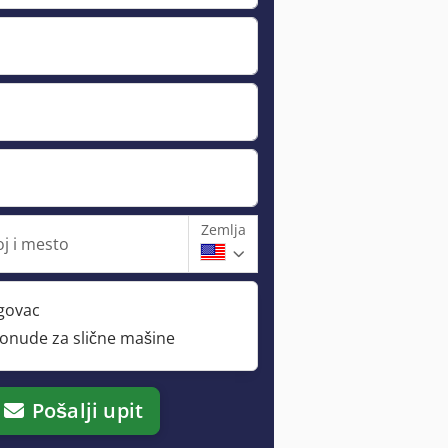
Zemlja
oj i mesto
rgovac
ponude za slične mašine
Pošalji upit