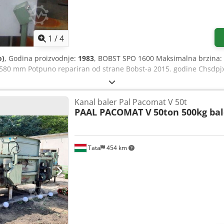
1
/
4
o)
, Godina proizvodnje:
1983
, BOBST SPO 1600 Maksimalna brzina:
580 mm Potpuno repariran od strane Bobst-a 2015. godine Chsdpjxc
Kanal baler Pal Pacomat V 50t
PAAL PACOMAT V
50ton 500kg ba
Tata
454 km