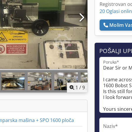
Registrovan o
20 Oglasi onli
Molim Vas
POŠALJI UP
Poruka*
1
/
9
mparska mašina + SPO 1600 ploča
Naziv*