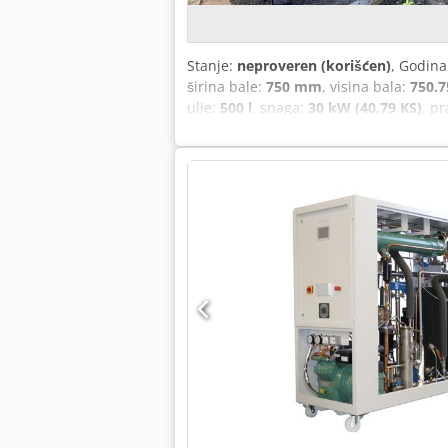
Stanje:
neproveren (korišćen)
, Godina
širina bale:
750 mm
, visina bala:
750.
ulje:
500 l
, snaga:
30 kW (40,79 KS)
, p
Pritisna snaga glavne prese: 50 t Speci
bale: 700 x 1.000 mm (Š x V), podešava
Hidraulična jedinica je ispravna, pogo