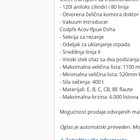
- 120l aniloks cilindri i 80 linija
- Otvorena čelična komora doktor
- Vakuum Introducer
Codpfx Acov Ifpue Dsha
- Sekcija za rezanje
- Odeljak za uklanjanje otpada
- Središnja linija II
- Visoki stek izlaz sa dva podizanja
- Maksimalna veličina lista: 1100 
- Minimalna veličina lista: 520mm 
- Sila sečenja: 400 t
- Materijali: E, B, C, CB, BE flaute
- Maksimalna brzina: 6.000 listova 
Mogućnost prodaje odvojenih maš
Oglas je automatski preveden. Mo
Zatražite više informacija