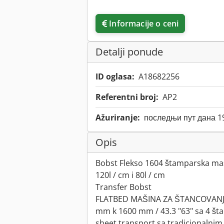
Informacije o ceni
Detalji ponude
ID oglasa:
A18682256
Referentni broj:
AP2
Ažuriranje:
последњи пут дана 1
Opis
Bobst Flekso 1604 štamparska maš
120l / cm i 80l / cm
Transfer Bobst
FLATBED MAŠINA ZA ŠTANCOVANJ
mm k 1600 mm / 43.3 "63" sa 4 št
sheet transport sa tradicionalnim