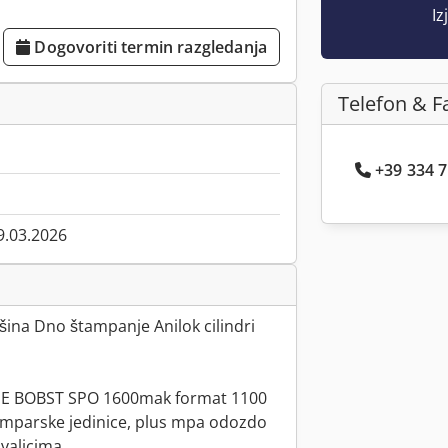
Iz
Dogovoriti termin razgledanja
Telefon & F
+39 334 7.
9.03.2026
ina Dno štampanje Anilok cilindri
E BOBST SPO 1600mak format 1100
amparske jedinice, plus mpa odozdo
 valjcima