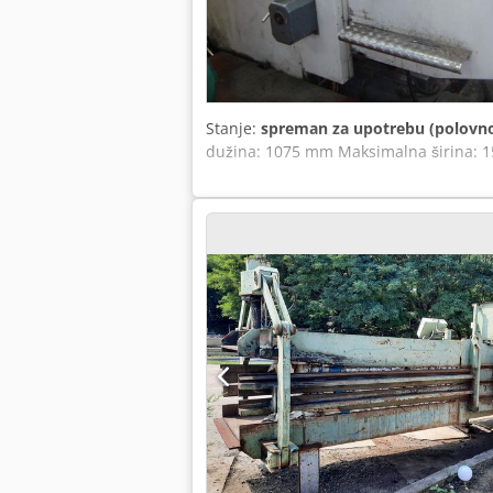
Stanje:
spreman za upotrebu (polovn
dužina: 1075 mm Maksimalna širina: 1