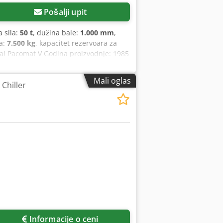
Pošalji upit
a sila:
50 t
, dužina bale:
1.000 mm
,
a:
7.500 kg
, kapacitet rezervoara za
Pal Pacomat V Godina proizvodnje: 1985
 Teorijski kapacitet: 200 m³/h Dimenzije
ašine: oko 8 t Chodpfx Asic Rl Dec Doa
Mali oglas
Chiller
Informacije o ceni