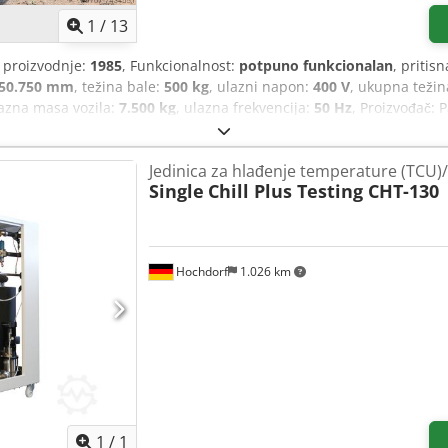
1
/
13
 proizvodnje:
1985
, Funkcionalnost:
potpuno funkcionalan
, pritisn
750.750 mm
, težina bale:
500 kg
, ulazni napon:
400 V
, ukupna težin
razna masa vozila:
7.500 kg
, ulazna frekvencija:
50 Hz
, Proizvođač: 
fična pritisna snaga: 5 kg/cm² Uvodni kanal: 1.000 x 720 mm (D x Š)
nje dužine Pogonski motor: 30 kW Težina bale: oko 500 kg Težina m
Jedinica za hlađenje temperature (TCU)/ 
nski motor je demontiran.
Single
Chill Plus Testing CHT-130
Hochdorf
1.026 km
Zatražite više slika
1
/
1