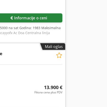
Informacije o ceni
 5000 na sat Godina: 1983 Maksimalna
ayyofx Ac Doa Centralna linija
Mali oglas
le
13.900 €
Fiksna cena plus PDV