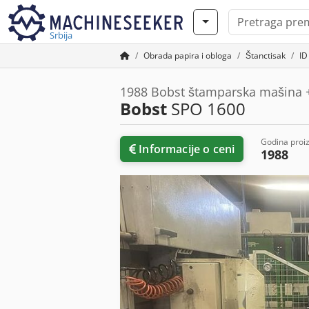
Srbija
Obrada papira i obloga
Štanctisak
ID
1988 Bobst štamparska mašina 
Bobst
SPO 1600
Godina proi
Informacije o ceni
1988