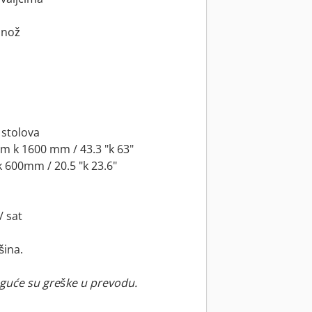
 nož
 stolova
mm k 1600 mm / 43.3 "k 63"
k 600mm / 20.5 "k 23.6"
/ sat
ina.
guće su greške u prevodu.