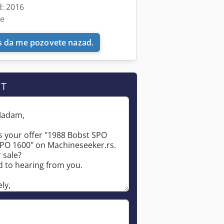
d: 2016
ne
 da me pozovete nazad.
IT