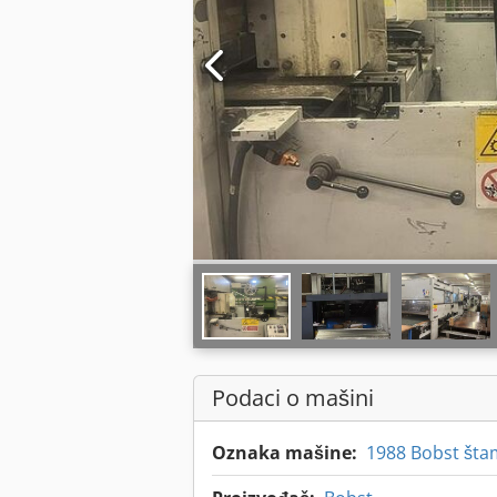
Podaci o mašini
Oznaka mašine:
1988 Bobst šta