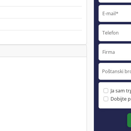
E-mail*
Telefon
Firma
Poštanski br
Ja sam t
Dobijte 