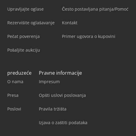
Upravljajte oglase
Često postavljana pitanja/Pomoć
Rezervišite oglašavanje
Kontakt
Pečat poverenja
Primer ugovora o kupovini
Pošaljite aukciju
preduzeće
Pravne informacije
O nama
Impresum
Presa
Opšti uslovi poslovanja
Poslovi
Pravila tržišta
Izjava o zaštiti podataka