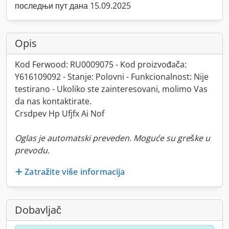
последњи пут дана 15.09.2025
Opis
Kod Ferwood: RU0009075 - Kod proizvođača:
Y616109092 - Stanje: Polovni - Funkcionalnost: Nije
testirano - Ukoliko ste zainteresovani, molimo Vas
da nas kontaktirate.
Crsdpev Hp Ufjfx Ai Nof
Oglas je automatski preveden. Moguće su greške u
prevodu.
Zatražite više informacija
Dobavljač