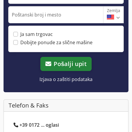
Zemlja
Poštanski broj i mesto
Ja sam trgovac
Dobijte ponude za slične mašine
Pošalji upit
Izjava o zaštiti podataka
Telefon & Faks
+39 0172 ... oglasi