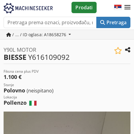
Prodati
Pretraga
/ ... / ID oglasa: A18658276
Y90L MOTOR
BIESSE
Y616109092
Fiksna cena plus PDV
1.100 €
Stanje
Polovno
(neispitano)
Lokacija
Pollenzo