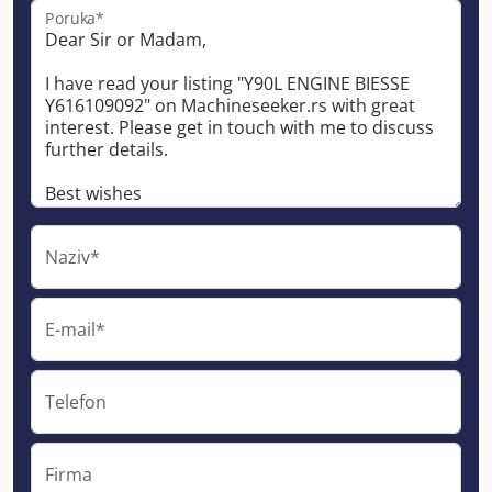
Poruka*
Naziv*
E-mail*
Telefon
Firma