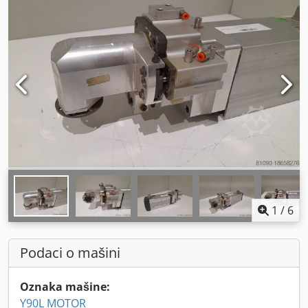
1
/
6
Podaci o mašini
Oznaka mašine:
Y90L MOTOR