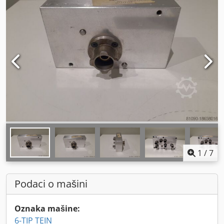
1
/
7
Podaci o mašini
Oznaka mašine:
6-TIP TEIN