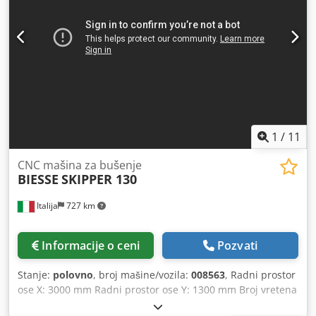
1
/
11
CNC mašina za bušenje
BIESSE
SKIPPER 130
Italija
727 km
Informacije o ceni
Pozvati
Stanje:
polovno
, broj mašine/vozila:
008563
, Radni prostor
ose X: 3000 mm Radni prostor ose Y: 1300 mm Broj vretena
za bušenje: 82 Dkedpozruxvefx Al Tsr