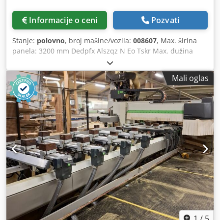
Informacije o ceni
Pozvati
Stanje:
polovno
, broj mašine/vozila:
008607
, Max. širina
panela: 3200 mm Dedpfx Alszqz N Eo Tskr Max. dužina
panela: 1000 mm Broj agregata: 6 Broj agregata: 4 Bočne
horizontalne grupe: da
Mali oglas
1
/
5