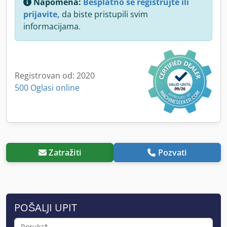
Napomena:
Besplatno se registrujte ili
prijavite,
da biste pristupili svim
informacijama.
Registrovan od: 2020
500 Oglasi online
Zatražiti
Pozvati
POŠALJI UPIT
Poruka*