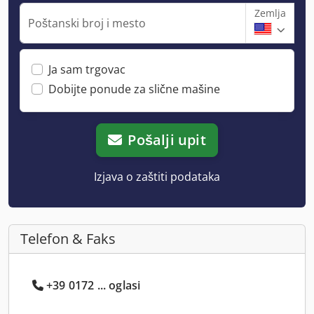
Zemlja
Poštanski broj i mesto
Ja sam trgovac
Dobijte ponude za slične mašine
Pošalji upit
Izjava o zaštiti podataka
Telefon & Faks
+39 0172 ... oglasi