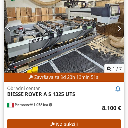
1
/
7
Završava za
9
d
23
h
13
min
50
s
Obradni centar
BIESSE
ROVER A S 1325 UTS
Piemonte
1.058 km
8.100 €
Na aukciji