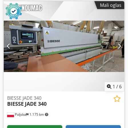
Mali oglas
1
/
6
BIESSE JADE 340
BIESSE
JADE 340
Poljska
1.175 km