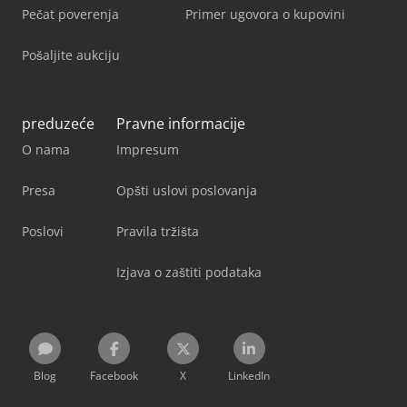
Pečat poverenja
Primer ugovora o kupovini
Pošaljite aukciju
preduzeće
Pravne informacije
O nama
Impresum
Presa
Opšti uslovi poslovanja
Poslovi
Pravila tržišta
Izjava o zaštiti podataka
Blog
Facebook
X
LinkedIn