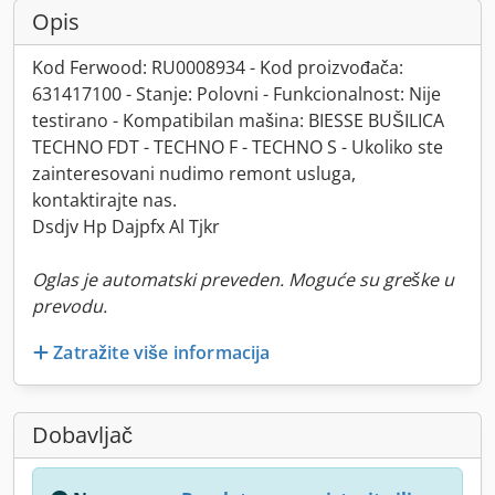
Opis
Kod Ferwood: RU0008934 - Kod proizvođača:
631417100 - Stanje: Polovni - Funkcionalnost: Nije
testirano - Kompatibilan mašina: BIESSE BUŠILICA
TECHNO FDT - TECHNO F - TECHNO S - Ukoliko ste
zainteresovani nudimo remont usluga,
kontaktirajte nas.
Dsdjv Hp Dajpfx Al Tjkr
Oglas je automatski preveden. Moguće su greške u
prevodu.
Zatražite više informacija
Dobavljač