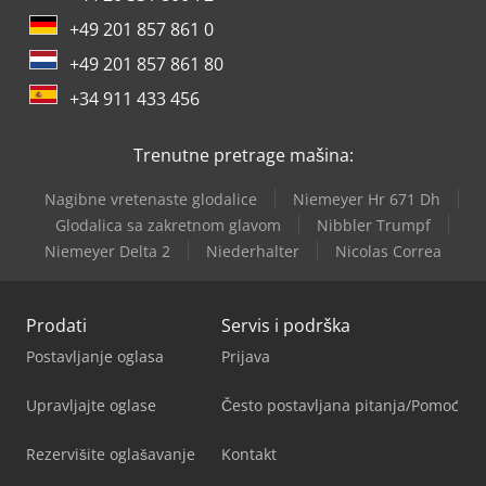
+49 201 857 861 0
+49 201 857 861 80
+34 911 433 456
Trenutne pretrage mašina:
Nagibne vretenaste glodalice
Niemeyer Hr 671 Dh
Glodalica sa zakretnom glavom
Nibbler Trumpf
Niemeyer Delta 2
Niederhalter
Nicolas Correa
Prodati
Servis i podrška
Postavljanje oglasa
Prijava
Upravljajte oglase
Često postavljana pitanja/Pomoć
Rezervišite oglašavanje
Kontakt