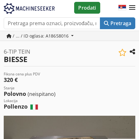
Prodati
Pretraga
/ ... / ID oglasa: A18658016
6-TIP TEIN
BIESSE
Fiksna cena plus PDV
320 €
Stanje
Polovno
(neispitano)
Lokacija
Pollenzo