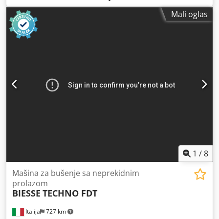
Pozicioniranje putem NC upravljača: da Bočne
Mali oglas
horizontalne grupe: da
1
/
8
Mašina za bušenje sa neprekidnim
prolazom
BIESSE
TECHNO FDT
Italija
727 km