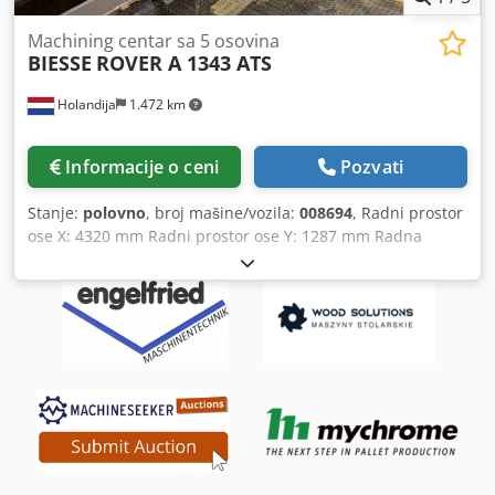
Machining centar sa 5 osovina
BIESSE
ROVER A 1343 ATS
Holandija
1.472 km
Informacije o ceni
Pozvati
Stanje:
polovno
, broj mašine/vozila:
008694
, Radni prostor
ose X: 4320 mm Radni prostor ose Y: 1287 mm Radna
površina: sa vakuumskim nosačima Snaga glavnog vretena:
11 kW Broj kontrolisanih osa: 5 osa Broj bušnih vretena: 16
Djdpfxozqz Nxe Al Tjkr Broj mesta za alat: 31