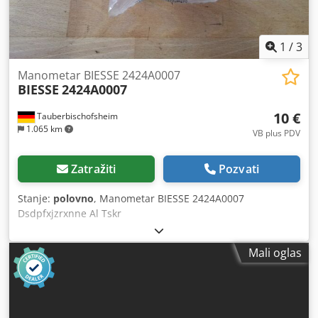
1
/
3
Manometar BIESSE 2424A0007
BIESSE
2424A0007
10 €
Tauberbischofsheim
1.065 km
VB plus PDV
Zatražiti
Pozvati
Stanje:
polovno
, Manometar BIESSE 2424A0007
Dsdpfxjzrxnne Al Tskr
Mali oglas