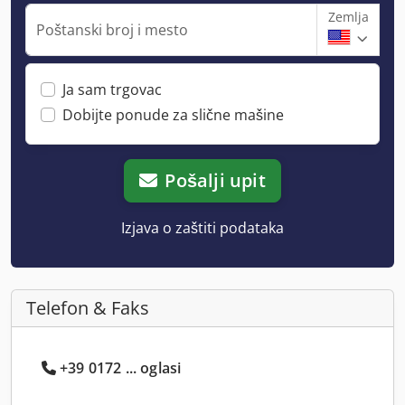
Zemlja
Poštanski broj i mesto
Ja sam trgovac
Dobijte ponude za slične mašine
Pošalji upit
Izjava o zaštiti podataka
Telefon & Faks
+39 0172 ... oglasi