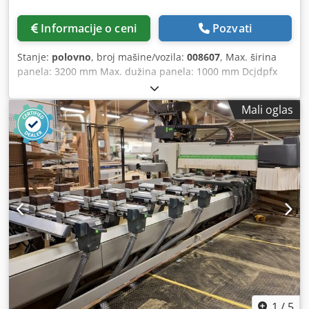
Informacije o ceni
Pozvati
Stanje:
polovno
, broj mašine/vozila:
008607
, Max. širina
panela: 3200 mm Max. dužina panela: 1000 mm Dcjdpfx
Ahjzqz N Eohek Broj agregata: 6 Broj agregata: 4 Bočne
horizontalne grupe: da
Mali oglas
1
/
5