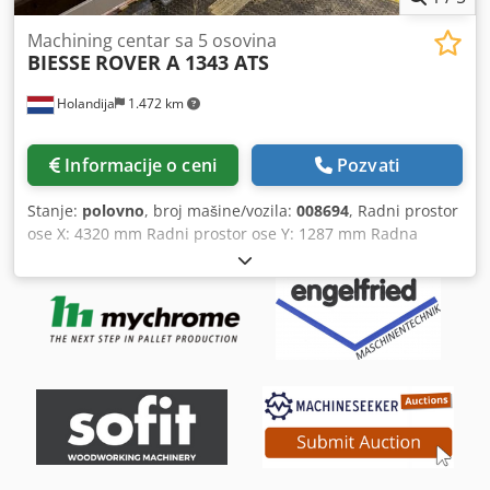
Machining centar sa 5 osovina
BIESSE
ROVER A 1343 ATS
Holandija
1.472 km
Informacije o ceni
Pozvati
Stanje:
polovno
, broj mašine/vozila:
008694
, Radni prostor
ose X: 4320 mm Radni prostor ose Y: 1287 mm Radna
površina: sa vakuumskim nosačima Dcedpfxjzqz Nxs Ahhek
Snaga glavnog vretena: 11 kW Broj kontrolisanih osa: 5 osa
Broj bušnih vretena: 16 Broj mesta za alat: 31