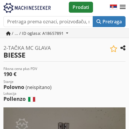
Prodati
Pretraga
/ ... / ID oglasa: A18657891
2-TAČKA MC GLAVA
BIESSE
Fiksna cena plus PDV
190 €
Stanje
Polovno
(neispitano)
Lokacija
Pollenzo