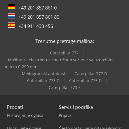
+49 201 857 861 0
+49 201 857 861 80
+34 911 433 456
Trenutne pretrage mašina:
Caterpillar 777
Mašine za elektroerozivno žičano sečenje sa uzdužnim
hodom 0-299 mm
Međugradski autobusi
Caterpillar 777 D
Caterpillar 773 G
Caterpillar 775 D
Caterpillar 773 E
Prodati
Servis i podrška
Postavljanje oglasa
Prijava
Upravljajte oglase
Često postavljana pitanja/Pomoć