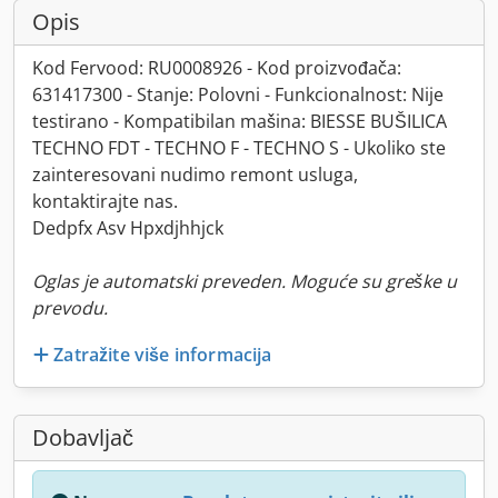
Opis
Kod Fervood: RU0008926 - Kod proizvođača:
631417300 - Stanje: Polovni - Funkcionalnost: Nije
testirano - Kompatibilan mašina: BIESSE BUŠILICA
TECHNO FDT - TECHNO F - TECHNO S - Ukoliko ste
zainteresovani nudimo remont usluga,
kontaktirajte nas.
Dedpfx Asv Hpxdjhhjck
Oglas je automatski preveden. Moguće su greške u
prevodu.
Zatražite više informacija
Dobavljač