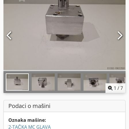
1
/
7
Podaci o mašini
Oznaka mašine:
2-TAČKA MC GLAVA