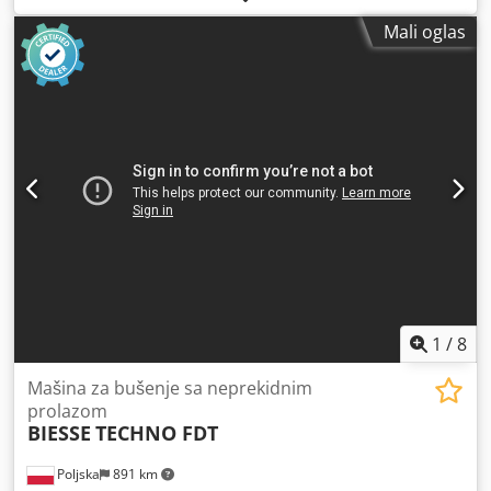
upravljača: da Dedpfjzqz Rcjx Ahhjck Bočne horizontalne
Mali oglas
grupe: da
1
/
8
Mašina za bušenje sa neprekidnim
prolazom
BIESSE
TECHNO FDT
Poljska
891 km