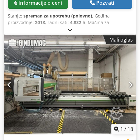
Informacije o ceni
Pozvati
Stanje:
spreman za upotrebu (polovno)
, Godina
proizvodnje:
2018
, radni sati:
4.832 h
, Mašina za
kantovanje, godina proizvodnje 2018. Ovaj model BIESSE
JADE 340 poseduje Biesse HD upravljačku ploču sa
Mali oglas
ekranom osetljivim na dodir i radi brzinom do 12 m/min.
Namenjena je za obradu ploča debljine od 10 do 60 mm i
kantova debljine od 0,4 do 8 mm. Ako ste u potrazi za
visokokvalitetnom mašinom za kantovanje, razmotrite
model BIESSE JADE 340 koji nudimo za prodaju.
Kontaktirajte nas za više informacija. • Godina: 2018
(10/2018, prema fabričkoj oznaci) • CE sertifikat • Ose: Nije
primenljivo • Važni parametri: Debljina ploče 10–60 mm •
Važni parametri: Visina kanta 14–64 mm • Važni parametri:
Debljina kanta 0,4–8 mm • Dokumenti: Fotografije fabričke
oznake i brojila radnih sati, na stranici 2 Dcjdpfx Ahjzrf R
Nehek • Oprema/jedinice koje su uključene u isporuku:
Jedinica za predobradu • Oprema/jedinice koje su
uključene u isporuku: Jedinica za nanošenje lepka +
1
/
18
jedinica za završnu obradu krajeva • Oprema/jedinice koje