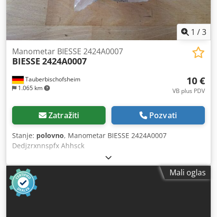
1
/
3
Manometar BIESSE 2424A0007
BIESSE
2424A0007
10 €
Tauberbischofsheim
1.065 km
VB plus PDV
Zatražiti
Pozvati
Stanje:
polovno
, Manometar BIESSE 2424A0007
Dedjzrxnnspfx Ahhsck
Mali oglas