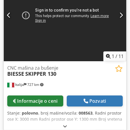
1
/
11
CNC mašina za bušenje
BIESSE
SKIPPER 130
Italija
727 km
Informacije o ceni
Pozvati
Stanje:
polovno
, broj mašine/vozila:
008563
, Radni prostor
ose X: 3000 mm Radni prostor ose Y: 1300 mm Broj vretena
za bušenje: 82 Dedpozruxvjfx Ahhjck