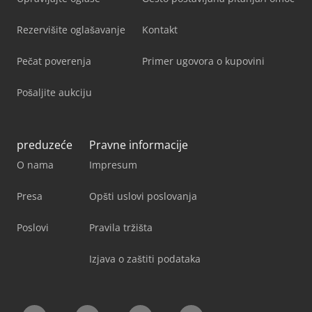
Rezervišite oglašavanje
Kontakt
Pečat poverenja
Primer ugovora o kupovini
Pošaljite aukciju
preduzeće
Pravne informacije
O nama
Impresum
Presa
Opšti uslovi poslovanja
Poslovi
Pravila tržišta
Izjava o zaštiti podataka