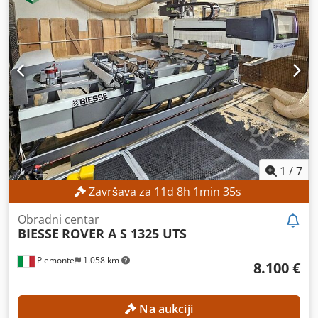
1
/
7
Završava za
11
d
8
h
1
min
34
s
Obradni centar
BIESSE
ROVER A S 1325 UTS
Piemonte
1.058 km
8.100 €
Na aukciji