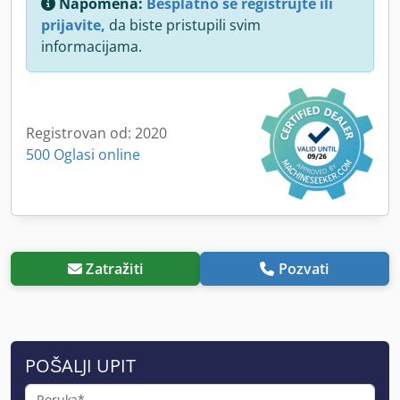
Napomena:
Besplatno se registrujte ili
prijavite,
da biste pristupili svim
informacijama.
Registrovan od: 2020
500 Oglasi online
Zatražiti
Pozvati
POŠALJI UPIT
Poruka*