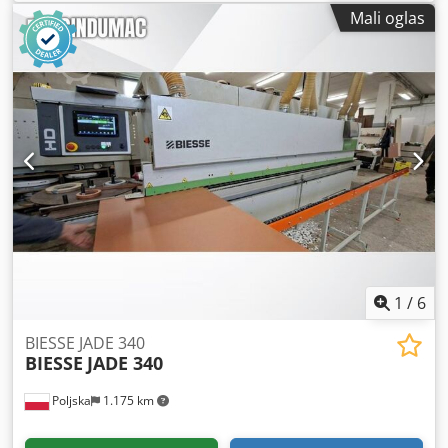
Mali oglas
1
/
6
BIESSE JADE 340
BIESSE
JADE 340
Poljska
1.175 km