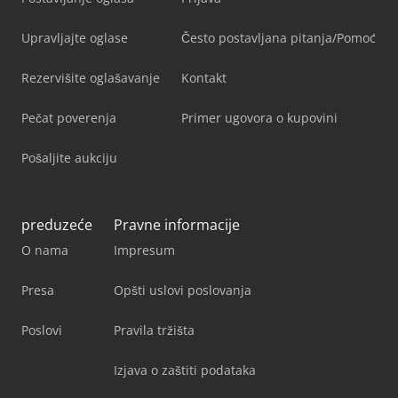
Upravljajte oglase
Često postavljana pitanja/Pomoć
Rezervišite oglašavanje
Kontakt
Pečat poverenja
Primer ugovora o kupovini
Pošaljite aukciju
preduzeće
Pravne informacije
O nama
Impresum
Presa
Opšti uslovi poslovanja
Poslovi
Pravila tržišta
Izjava o zaštiti podataka