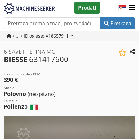
Prodati
Pretraga
/ ... / ID oglasa: A18657911
6-SAVET TETINA MC
BIESSE
631417600
Fiksna cena plus PDV
390 €
Stanje
Polovno
(neispitano)
Lokacija
Pollenzo