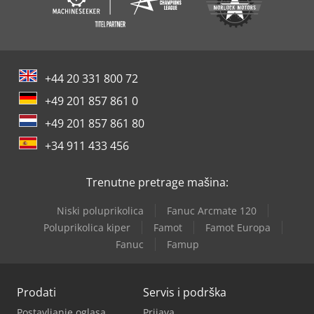
+44 20 331 800 72
+49 201 857 861 0
+49 201 857 861 80
+34 911 433 456
Trenutne pretrage mašina:
Niski poluprikolica
Fanuc Arcmate 120
Poluprikolica kiper
Famot
Famot Europa
Fanuc
Famup
Prodati
Servis i podrška
Postavljanje oglasa
Prijava