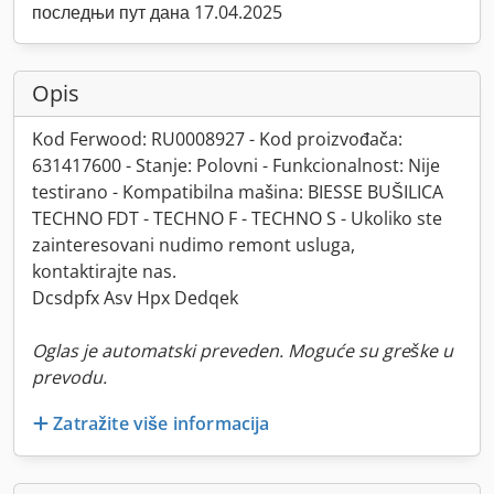
последњи пут дана 17.04.2025
Opis
Kod Ferwood: RU0008927 - Kod proizvođača:
631417600 - Stanje: Polovni - Funkcionalnost: Nije
testirano - Kompatibilna mašina: BIESSE BUŠILICA
TECHNO FDT - TECHNO F - TECHNO S - Ukoliko ste
zainteresovani nudimo remont usluga,
kontaktirajte nas.
Dcsdpfx Asv Hpx Dedqek
Oglas je automatski preveden. Moguće su greške u
prevodu.
Zatražite više informacija