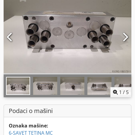
1
/
5
Podaci o mašini
Oznaka mašine:
6-SAVET TETINA MC