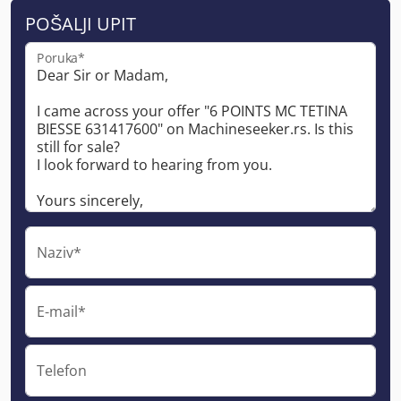
POŠALJI UPIT
Poruka*
Naziv*
E-mail*
Telefon