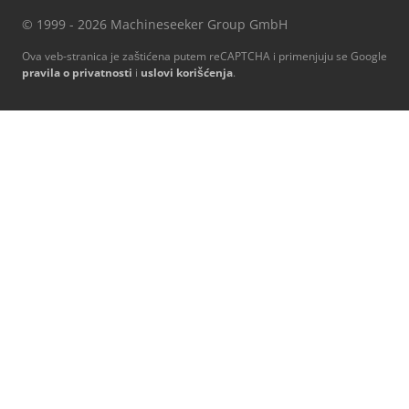
© 1999 - 2026 Machineseeker Group GmbH
Ova veb-stranica je zaštićena putem reCAPTCHA i primenjuju se Google
pravila o privatnosti
i
uslovi korišćenja
.