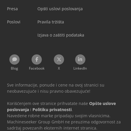
Presa
Opšti uslovi poslovanja
Poslovi
Pravila tržišta
Izjava o zaštiti podataka
Blog
Facebook
X
LinkedIn
Sve informacije, ponude i cene na ovoj stranici su
neobavezujuće i nisu pravno obavezujuće!
Korišćenjem ove stranice prihvatate naše
Opšte uslove
poslovanja
i
Politiku privatnosti
.
Navedene robne marke pripadaju svojim vlasnicima.
Machineseeker Group GmbH ne preuzima odgovornost za
sadržaj povezanih eksternih internet stranica.