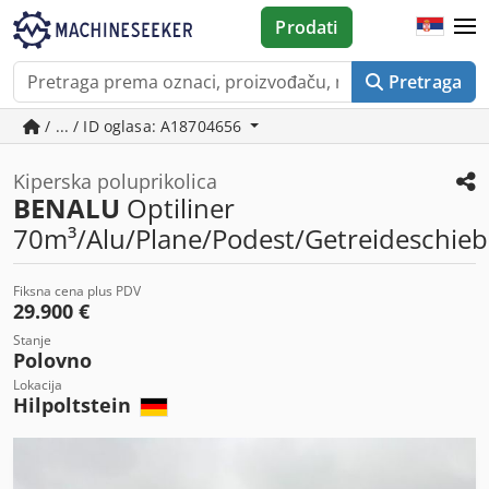
Prodati
Pretraga
/ ... / ID oglasa: A18704656
Kiperska poluprikolica
BENALU
Optiliner
70m³/Alu/Plane/Podest/Getreideschieb
Fiksna cena plus PDV
29.900 €
Stanje
Polovno
Lokacija
Hilpoltstein