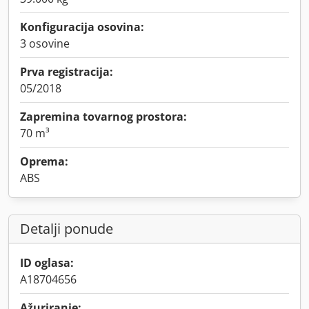
Konfiguracija osovina:
3 osovine
Prva registracija:
05/2018
Zapremina tovarnog prostora:
70 m³
Oprema:
ABS
Detalji ponude
ID oglasa:
A18704656
Ažuriranje: