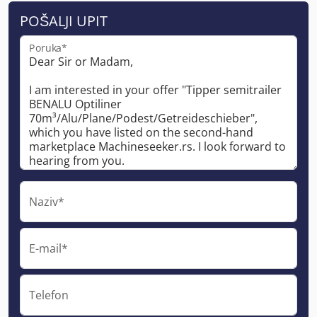
POŠALJI UPIT
Poruka*
Naziv*
E-mail*
Telefon