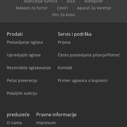
Štancanje furnira
Ivica
Kontejner
Makaze za furnir
Çeviri
Aparat Za Varenje
Fen Za Kosu
Prodati
Servis i podrška
Postavljanje oglasa
Prijava
Upravljajte oglase
Često postavljana pitanja/Pomoć
Rezervišite oglašavanje
Kontakt
Pečat poverenja
Primer ugovora o kupovini
Pošaljite aukciju
preduzeće
Pravne informacije
O nama
Impresum