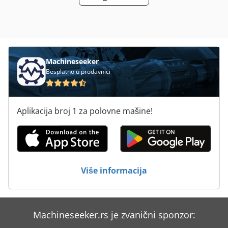
Machineseeker
Besplatno u prodavnici
Aplikacija broj 1 za polovne mašine!
Više informacija
Machineseeker.rs je zvanični sponzor: