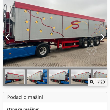
1
/
20
Podaci o mašini
Oznaka mašine: