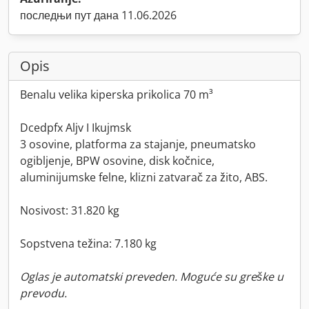
последњи пут дана 11.06.2026
Opis
Benalu velika kiperska prikolica 70 m³
Dcedpfx Aljv I Ikujmsk
3 osovine, platforma za stajanje, pneumatsko
ogibljenje, BPW osovine, disk kočnice,
aluminijumske felne, klizni zatvarač za žito, ABS.
Nosivost: 31.820 kg
Sopstvena težina: 7.180 kg
Oglas je automatski preveden. Moguće su greške u
prevodu.