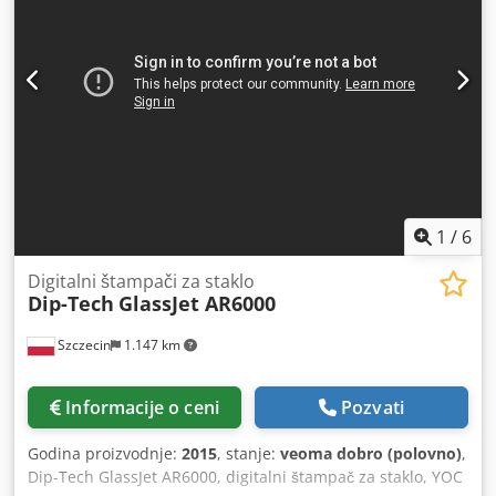
1
/
6
Digitalni štampači za staklo
Dip-Tech
GlassJet AR6000
Szczecin
1.147 km
Informacije o ceni
Pozvati
Godina proizvodnje:
2015
, stanje:
veoma dobro (polovno)
,
Dip-Tech GlassJet AR6000, digitalni štampač za staklo, YOC