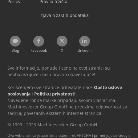
Poslovi
Pravila tržišta
Izjava o zaštiti podataka
Blog
Facebook
X
LinkedIn
Sve informacije, ponude i cene na ovoj stranici su
neobavezujuće i nisu pravno obavezujuće!
Korišćenjem ove stranice prihvatate naše
Opšte uslove
poslovanja
i
Politiku privatnosti
.
Navedene robne marke pripadaju svojim vlasnicima.
Machineseeker Group GmbH ne preuzima odgovornost za
sadržaj povezanih eksternih internet stranica.
© 1999 - 2026 Machineseeker Group GmbH
Ova veb-stranica je zaštićena putem reCAPTCHA i primenjuju se Google