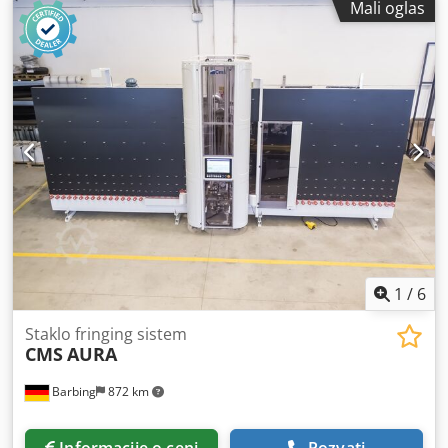
Mali oglas
1
/
6
Staklo fringing sistem
CMS
AURA
Barbing
872 km
Informacije o ceni
Pozvati