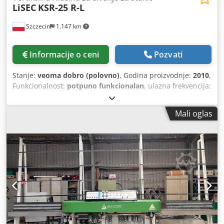
LiSEC
KSR-25 R-L
Szczecin
1.147 km
Informacije o ceni
Pozvati
Stanje:
veoma dobro (polovno)
, Godina proizvodnje:
2010
,
Funkcionalnost:
potpuno funkcionalan
, ulazna frekvencija:
50 Hz
, ulazni napon:
400 V
, pritisak:
6 bar
, LiSEC, KSR-25,
desno – levo, godina 2010 Vertikalni sistem za spajanje
Mali oglas
stakla, h=2,50 m U potpuno automatskom ciklusu,
kompaktna mašina za brušenje obrubljuje ivice staklenih
ploča na sve četiri strane. Gledanje tokom proizvodnje je
moguće po dogovoru. Chodpfxjv Eguyo Ac Dja U veoma
dobrom radnom stanju. Dostupno: mart / april 2025