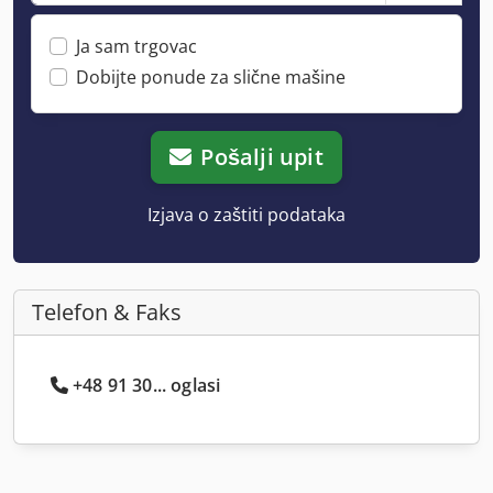
Ja sam trgovac
Dobijte ponude za slične mašine
Pošalji upit
Izjava o zaštiti podataka
Telefon & Faks
+48 91 30... oglasi