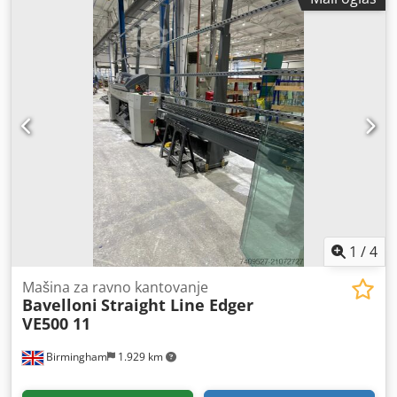
1
/
4
Mašina za ravno kantovanje
Bavelloni
Straight Line Edger
VE500 11
Birmingham
1.929 km