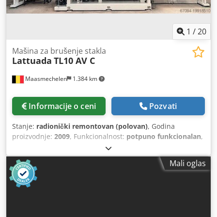
1
/
20
Mašina za brušenje stakla
Lattuada
TL10 AV C
Maasmechelen
1.384 km
Informacije o ceni
Pozvati
Stanje:
radionički remontovan (polovan)
, Godina
proizvodnje:
2009
, Funkcionalnost:
potpuno funkcionalan
,
broj mašine/vozila:
942
, ukupna dužina:
9.170 mm
,
ukupna širina:
1.635 mm
, ukupna visina:
3.100 mm
,
Mali oglas
ukupna težina:
4.140 kg
, ulazna struja:
44 A
, ulazna
frekvencija:
50 Hz
, vrsta ulazne struje:
trofazni
, ulazni
napon:
400 V
, snaga:
21 kW (28,55 KS)
, maksimalna težina
obratka:
800 kg
, pritisak:
7 bar
, Lattuada TL10 AV C mašina
za ravno brušenje ivica sa mitrovanjem 0-45°, cerijum.