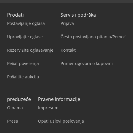
Prodati
Servis i podrška
Postavljanje oglasa
Prijava
Upravljajte oglase
Često postavljana pitanja/Pomoć
Rezervišite oglašavanje
Kontakt
Pečat poverenja
Primer ugovora o kupovini
Pošaljite aukciju
preduzeće
Pravne informacije
O nama
Impresum
Presa
Opšti uslovi poslovanja