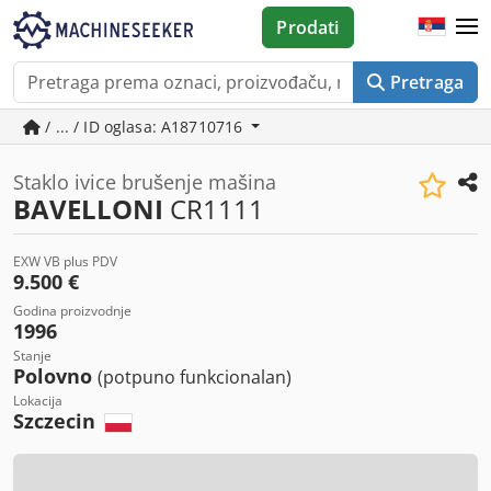
Prodati
Pretraga
/ ... / ID oglasa: A18710716
Staklo ivice brušenje mašina
BAVELLONI
CR1111
EXW VB plus PDV
9.500 €
Godina proizvodnje
1996
Stanje
Polovno
(potpuno funkcionalan)
Lokacija
Szczecin