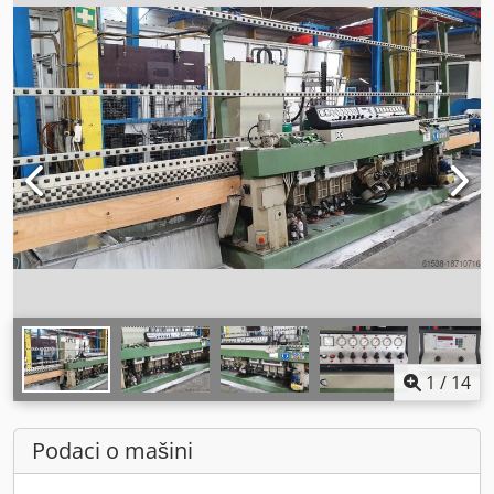
1
/
14
Podaci o mašini