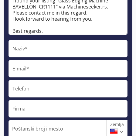
Naziv*
E-mail*
Telefon
Firma
Zemlja
Poštanski broj i mesto