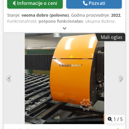
Informacije o ceni
Pozvati
Stanje:
veoma dobro (polovno)
, Godina proizvodnje:
2022
,
Funkcionalnost:
potpuno funkcionalan
, ukupna dužina:
7.800 mm
, Bavelloni mašina za ravno brušenje ivica
Model: VE500 11 11 vretena Odlično stanje Chsdpfxoydc I
Mali oglas
Dj Ac Dja Dostava i instalacija dostupne
1
/
5