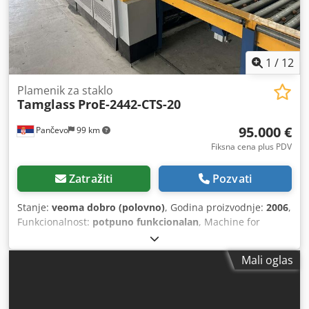
1
/
12
Plamenik za staklo
Tamglass
ProE-2442-CTS-20
95.000 €
Pančevo
99 km
Fiksna cena plus PDV
Zatražiti
Pozvati
Stanje:
veoma dobro (polovno)
, Godina proizvodnje:
2006
,
Funkcionalnost:
potpuno funkcionalan
, Machine for
tempering glass from 3.8 - 19 mm. Maximum glass
dimensions 2440 x 4500mm. Chodpfox Trg Asx Ac Dea
Mali oglas