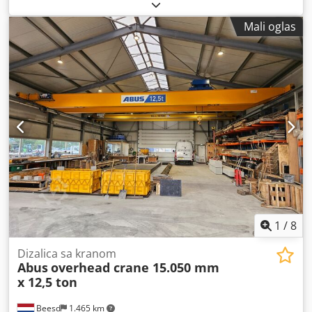
2015 Rezolucija štampe: 360 tpi (real) MASTILO DIP
SPECTRUMA: Keramički mastilo za temperirano ESG i TVG
Mali oglas
staklo Chedpfxjrhkp Ee Ac Dja Boje mastila: crna, bela,
imitacija urezivanja i razne spot boje Trenutno je u funkciji
7 otisaka: 4 crna i 3 bela. Dozvoljavaju štampanje crno-
belih. Maksimalna veličina stakla: 3300 x 6000 mm
Dimenzije min. stakla: 400 x 400 mm Debljina stakla: 2 – 19
mm Operatori: 1 Umetnute funkcije: kontinuirani
prenosnik Ukupne dimenzije: 6071 x 7746 x 1600 mm
(širina x dužina x visina) Format slike: Svi glavni grafički
formati uključujući: PDF, PS, EPS, Tiff, BMP i JPEG
Ambijentalna temperatura: 18 – 25 C Instalirana snaga:
400 VAC x 16A, 3 ph. 50/60Hz U veoma dobrom stanju.
Demontiran u februaru 2024. Dostupan: SADA
1
/
8
Dizalica sa kranom
Abus
overhead crane 15.050 mm
x 12,5 ton
Beesd
1.465 km