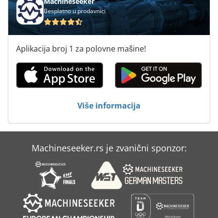
dostupan odmah – Sat rada: 306 sati (26.6.2025) – Poslednji
Machineseeker
servis: 26. jun 2025. – Stanje: u veoma dobrom stanju,
Besplatno u prodavnici
redovno održavan
Aplikacija broj 1 za polovne mašine!
Više informacija
Machineseeker.rs je zvanični sponzor: