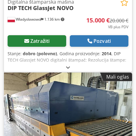
Digitalna štamparska mašina
DIP TECH
GlassJet NOVO
15.000 €
Władysławowo
1.136 km
20.000 €
VB plus PDV
Zatražiti
Pozvati
Stanje:
dobro (polovno)
, Godina proizvodnje:
2014
, DIP
TECH GlassJet NOVO digitalni štampač: Rezolucija štampe:
720 dpi Boje mastila: crna, slično jetkanju, bela i druge
specijalne boje Maksimalna dimenzija stakla: 2200 x 1200
Mali oglas
mm (širina x visina) Minimalna dimenzija stakla: 400 x 400
mm Cjdjiukuuopfx Ac Deha Debljina stakla: 2-19 mm
Brzina štampe: do 30 m2/h (sa 8 štampajućih glava za
jednu boju) Broj potrebnih operatera: jedan Ukupne
dimenzije: 2.500 x 4.700 x 2.000 mm (širina x dužina x
visina) Format slike: Svi standardni formati slika
uključujući: PDF, PS, EPS, TIFF, BMP, JPEG Radna
temperatura okoline: 18-25 °C Napajanje: Jednofazno, 400
VAC x 16 A, 50/60 Hz