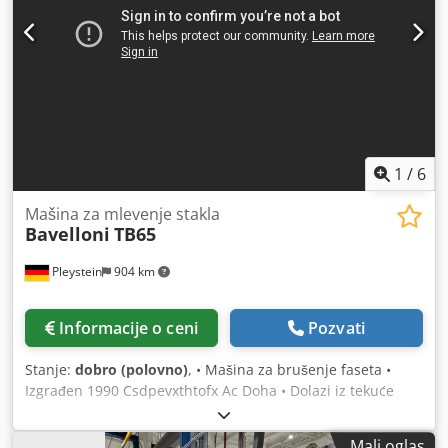
Refabrikovana u našem magacinu u Belgiji. Testirana i
spremna za rad. Codpfow U Nzrjx Ac Djha
1
/
6
Mašina za mlevenje stakla
Bavelloni
TB65
Pleystein
904 km
Informacije o ceni
Pozvati
Stanje:
dobro (polovno)
, • Mašina za brušenje faseta •
Izgrađen 1990 Csdpevxthtofx Ac Doha • Dolazi iz tekuće
proizvodnje • Više informacija na zahtev
Mali oglas