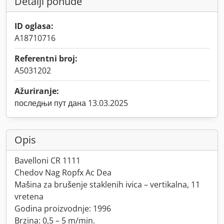
Detalji ponude
ID oglasa:
A18710716
Referentni broj:
A5031202
Ažuriranje:
последњи пут дана 13.03.2025
Opis
Bavelloni CR 1111
Chedov Nag Ropfx Ac Dea
Mašina za brušenje staklenih ivica – vertikalna, 11
vretena
Godina proizvodnje: 1996
Brzina: 0,5 – 5 m/min.