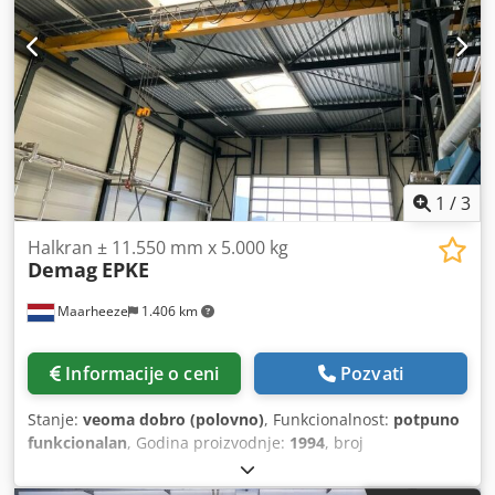
1
/
3
Halkran ± 11.550 mm x 5.000 kg
Demag
EPKE
Maarheeze
1.406 km
Informacije o ceni
Pozvati
Stanje:
veoma dobro (polovno)
, Funkcionalnost:
potpuno
funkcionalan
, Godina proizvodnje:
1994
, broj
mašine/vozila:
SN1744271
, Mostni kran ± 11.550 mm x
5.000 kg Chsdpjv Ipvxjfx Ac Dja