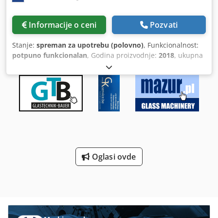
Informacije o ceni
Pozvati
Stanje:
spreman za upotrebu (polovno)
, Funkcionalnost:
potpuno funkcionalan
, Godina proizvodnje:
2018
, ukupna
težina:
5.770 kg
, ukupna dužina:
15.050 mm
, nosivost:
12.500 kg
, radna visina:
6.000 mm
, visina dizanja:
6.000
mm
, Oprema:
dokumentacija/priručnik
, ABUS mostni
kran – Tip: dvostruki nosač (dvogredni) – Nosivost: 12.500
kg – Visina dizanja: 6 m – Godina proizvodnje: 2018 – Tip
podiznog mehanizma: čelično užad – FEM/ISO podizni
razred: 1Am / M4 Dimenzije – Raspon: 15.050 mm osovina
na osovinu – Ugradbena visina: 970 mm – Širina točka sa
odbojnicama: 3.370 mm – Međuosovinsko rastojanje: 2.700
Oglasi ovde
mm – Pogodno za kransku šinu: 50×30 mm Chodpfx Acey T
Hfgj Doa – Ukupna masa: 5.770 kg (od toga kolica 846 kg)
Brzine – Dizanje: 5/0,8 m/min – Kretanje kolica: 20/5 m/min
– Kretanje krana: 40/10 m/min Specifikacije – Upravljanje:
ABUS radio daljinski upravljač, uključujući rezervni
predajnik – Priručnik za kran: da – Demontiran: da,