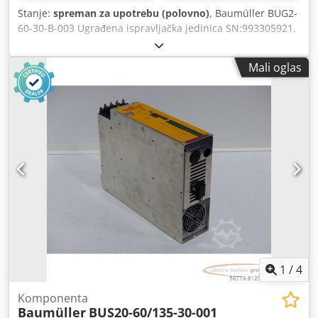
Stanje:
spreman za upotrebu (polovno)
, Baumüller BUG2-
60-30-B-003 Ugrađena ispravljačka jedinica SN:993305921,
profesionalno potpuno remontovana i testirana sa 12
meseci garancije, 100% funkcionalna, obim isporuke
Mali oglas
prema fotografijama Dedpoi D T Hmjfx Agqsck
1
/
4
Komponenta
Baumüller
BUS20-60/135-30-001