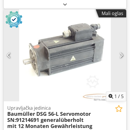
normalni znaci upotrebe, 100% funkcionalan, obim
isporuke prema fotografijama, PAŽNJA: Molimo vas da se
Mali oglas
rascedite odvojeno o troškovima za pakovanje i otpremu!
PAŽNJA: Molimo vas da se ras raspitate za troškove
pakovanja i transporta odvojeno! Dcodpfxoi D E Eho Agqek
1
/
5
Upravljačka jedinica
Baumüller
DSG 56-L Servomotor
SN:91214691 generalüberholt
mit 12 Monaten Gewährleistung