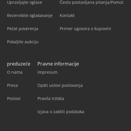
Upravljajte oglase
Često postavljana pitanja/Pomoć
Rezervišite oglašavanje
Kontakt
Pečat poverenja
Primer ugovora o kupovini
Pošaljite aukciju
preduzeće
Pravne informacije
O nama
Impresum
Presa
Opšti uslovi poslovanja
Poslovi
Pravila tržišta
Izjava o zaštiti podataka