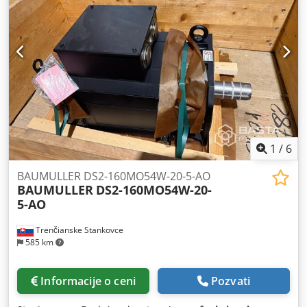
1
/
6
BAUMULLER DS2-160MO54W-20-5-AO
BAUMULLER
DS2-160MO54W-20-
5-AO
Trenčianske Stankovce
585 km
Informacije o ceni
Pozvati