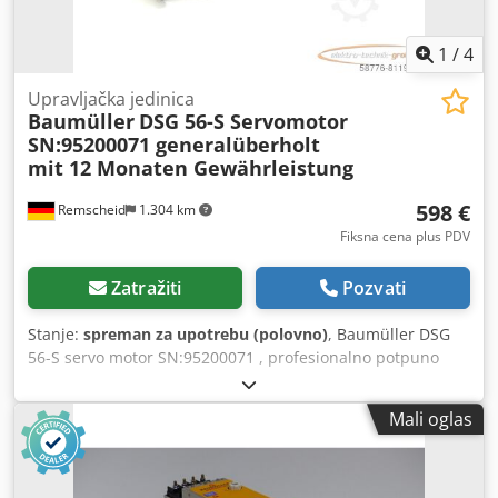
1
/
4
Upravljačka jedinica
Baumüller
DSG 56-S Servomotor
SN:95200071 generalüberholt
mit 12 Monaten Gewährleistung
598 €
Remscheid
1.304 km
Fiksna cena plus PDV
Zatražiti
Pozvati
Stanje:
spreman za upotrebu (polovno)
, Baumüller DSG
56-S servo motor SN:95200071 , profesionalno potpuno
remontovan i testiran sa 12 meseci garancije, 100%
funkcionalan, obim isporuke prema
Mali oglas
fotografijama,Dogovoreni popusti na prodaju ne važe za
ovaj članak. Molimo Vas da pitate za cenu posebno!
Dcsdpfx Aei D E D Dsgqsk