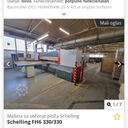
Stanje:
novo
, Funkcionalnost:
potpuno funkcionalan
,
Baumüller DS2-160MO54W-20-5-AO je snažan trofazni
sinhroni servomotor. Ovi motori su dizajnirani za zahtevne
industrijske primene i odlikuju se visokom dinamičnošću,
Mali oglas
kao i vodenim hlađenjem (stepen zaštite IP54). Važne
tehničke karakteristike: • Serija: DS2 • Dimenzije: 160 •
Dužina rotora: M (srednja) • Stepen zaštite / hlađenje: IP54,
vodeno hlađenje (W) Djdpfx Agezr H Shjqock • Parametri
namotaja i nominalni parametri: Ovi motori postižu visoku
snagu (npr., snaga pri brzini od 2000 obrtaja u minuti
iznosi nekoliko desetina kilovata).
1
/
7
Mašina za sečenje ploča Schelling
Schelling
FH6 330/330