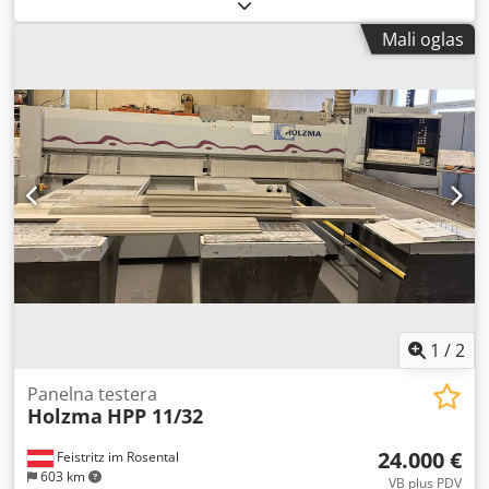
Dcsdozr H H Eepfx Agqek
Mali oglas
1
/
2
Panelna testera
Holzma
HPP 11/32
24.000 €
Feistritz im Rosental
603 km
VB plus PDV