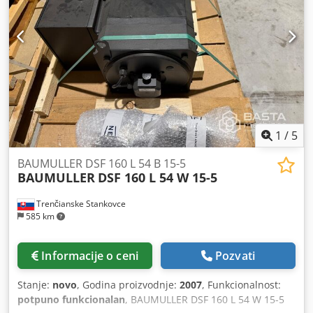
1
/
5
BAUMULLER DSF 160 L 54 B 15-5
BAUMULLER
DSF 160 L 54 W 15-5
Trenčianske Stankovce
585 km
Informacije o ceni
Pozvati
Stanje:
novo
, Godina proizvodnje:
2007
, Funkcionalnost:
potpuno funkcionalan
, BAUMULLER DSF 160 L 54 W 15-5