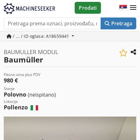
Prodati
Pretraga
/ ... / ID oglasa: A18659441
BAUMULLER MODUL
Baumüller
Fiksna cena plus PDV
980 €
Stanje
Polovno
(neispitano)
Lokacija
Pollenzo