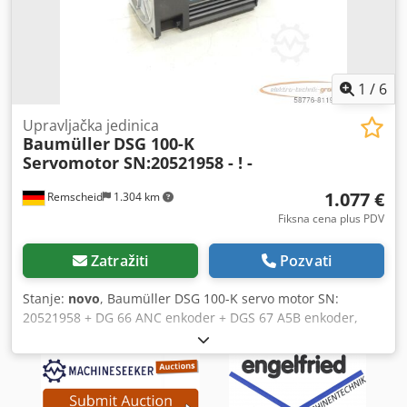
1
/
6
Upravljačka jedinica
Baumüller
DSG 100-K
Servomotor SN:20521958 - ! -
1.077 €
Remscheid
1.304 km
Fiksna cena plus PDV
Zatražiti
Pozvati
Stanje:
novo
, Baumüller DSG 100-K servo motor SN:
20521958 + DG 66 ANC enkoder + DGS 67 A5B enkoder,
neiskorišćen sa tragovima skladištenja, 100% funkcionalan,
obim isporuke prema fotografijama Dodpfsi D E Dvjx
Agqock