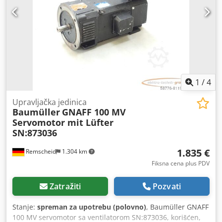
1
/
4
Upravljačka jedinica
Baumüller
GNAFF 100 MV
Servomotor mit Lüfter
SN:873036
1.835 €
Remscheid
1.304 km
Fiksna cena plus PDV
Zatražiti
Pozvati
Stanje:
spreman za upotrebu (polovno)
, Baumüller GNAFF
100 MV servomotor sa ventilatorom SN:873036, korišćen,