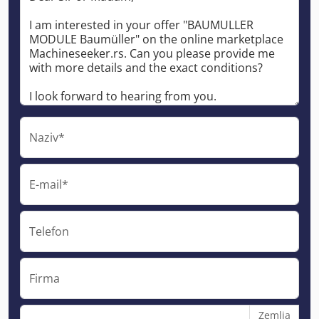
Naziv*
E-mail*
Telefon
Firma
Zemlja