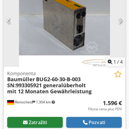
1
/
4
Komponenta
Baumüller
BUG2-60-30-B-003
SN:993305921 generalüberholt
mit 12 Monaten Gewährleistung
1.596 €
Remscheid
1.304 km
Fiksna cena plus PDV
Zatražiti
Pozvati