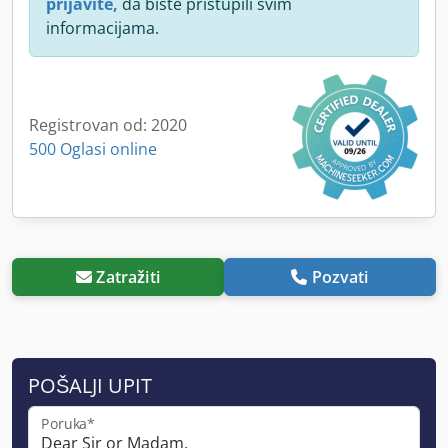
prijavite,
da biste pristupili svim
informacijama.
Registrovan od: 2020
500 Oglasi online
Zatražiti
Pozvati
POŠALJI UPIT
Poruka*