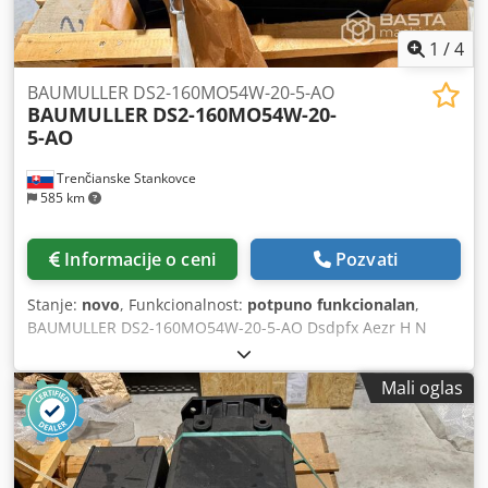
1
/
4
BAUMULLER DS2-160MO54W-20-5-AO
BAUMULLER
DS2-160MO54W-20-
5-AO
Trenčianske Stankovce
585 km
Informacije o ceni
Pozvati
Stanje:
novo
, Funkcionalnost:
potpuno funkcionalan
,
BAUMULLER DS2-160MO54W-20-5-AO Dsdpfx Aezr H N
Hogqeck
Mali oglas