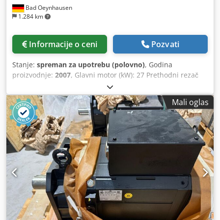
Bad Oeynhausen
1.284 km
Informacije o ceni
Pozvati
Stanje:
spreman za upotrebu (polovno)
, Godina
proizvodnje:
2007
, Glavni motor (kW): 27 Prethodni rezač
Dužina testere (mm): 3300 Širina testere (mm): 2200
Debljina ploče (mm): 40 Dcjdpfx Agjzgwpgsqek Sve
Mali oglas
informacije su proizvođački podaci