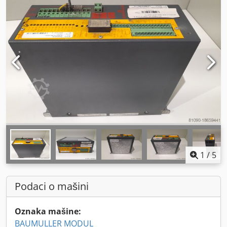
1
/
5
Podaci o mašini
Oznaka mašine:
BAUMULLER MODUL