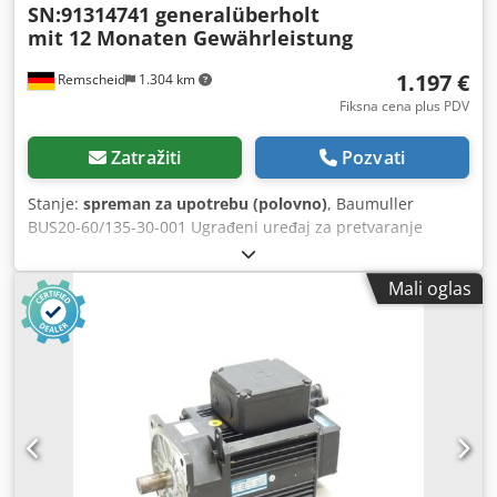
SN:91314741 generalüberholt
mit 12 Monaten Gewährleistung
1.197 €
Remscheid
1.304 km
Fiksna cena plus PDV
Zatražiti
Pozvati
Stanje:
spreman za upotrebu (polovno)
, Baumuller
BUS20-60/135-30-001 Ugrađeni uređaj za pretvaranje
snage SN :91314741, profesionalno potpuno remontovan i
testiran sa 12 meseci garancije, 100% funkcionalan, obim
Mali oglas
isporuke prema fotografijama Dsdpfoi D T Hujx Agqeck