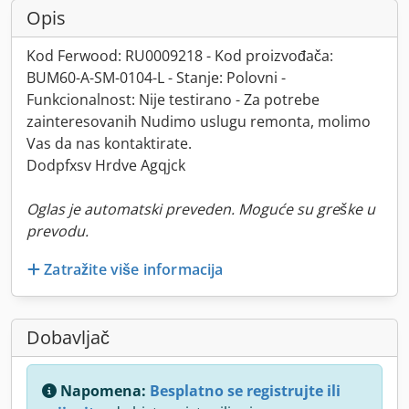
Opis
Kod Ferwood: RU0009218 - Kod proizvođača:
BUM60-A-SM-0104-L - Stanje: Polovni -
Funkcionalnost: Nije testirano - Za potrebe
zainteresovanih Nudimo uslugu remonta, molimo
Vas da nas kontaktirate.
Dodpfxsv Hrdve Agqjck
Oglas je automatski preveden. Moguće su greške u
prevodu.
Zatražite više informacija
Dobavljač
Napomena:
Besplatno se registrujte ili