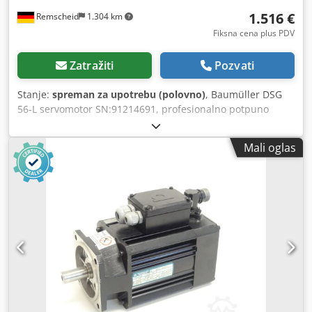
1.516 €
Remscheid
1.304 km
Fiksna cena plus PDV
Zatražiti
Pozvati
Stanje:
spreman za upotrebu (polovno)
, Baumüller DSG
56-L servomotor SN:91214691, profesionalno potpuno
remontovan i testiran sa 12 meseci garancije, 100%
funkcionalan, obim isporuke prema
Mali oglas
fotografijama,Dogovoreni popusti na prodaju se ne odnose
na ovaj clanak. Molimo vas da tražite cenu odvojeno!
Dcodpfxoluhnce Agqsk