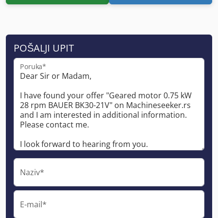
POŠALJI UPIT
Poruka*
Naziv*
E-mail*