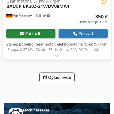
Gear motor 0.37 kW 9.7 rpm
BAUER
BK30Z-21V/DV08MA4
350 €
Wiefelstede
1.395 km
Fiksna cena plus PDV
Zatražiti
Pozvati
Stanje:
polovno
, Gear motor, elektromotor -Brzina: 9.7 rpm
-Snaga: 0.37 kW -Dizajn: B5 -Kočnica: 24 V DC Dcsdpjdff I
Ejfx Alcsk -Otvor prečnika Ø 40 mm -Klasa zaštite: IP 65 -
Broj: 1x dostupan -Dimenzije: 690/300/H230 mm -Težina:
52 kg
Oglasi ovde
Machineseeker