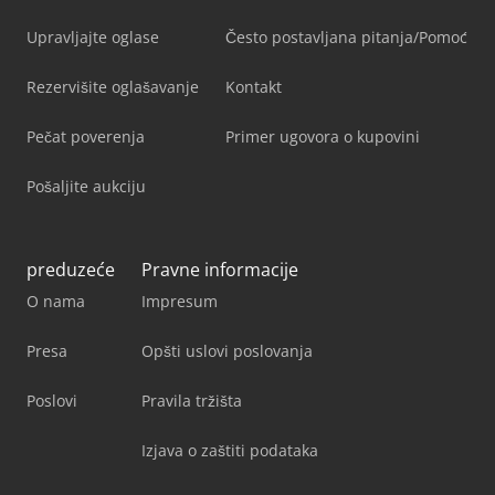
Upravljajte oglase
Često postavljana pitanja/Pomoć
Rezervišite oglašavanje
Kontakt
Pečat poverenja
Primer ugovora o kupovini
Pošaljite aukciju
preduzeće
Pravne informacije
O nama
Impresum
Presa
Opšti uslovi poslovanja
Poslovi
Pravila tržišta
Izjava o zaštiti podataka