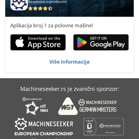
Besplatno u prodavnici
Aplikacija broj 1 za polovne mašine!
Više informacija
Machineseeker.rs je zvanični sponzor: