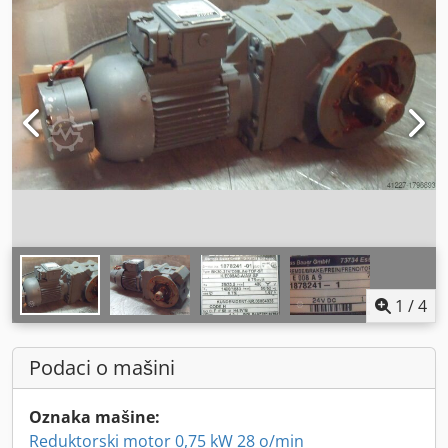
1
/
4
Podaci o mašini
Oznaka mašine:
Reduktorski motor 0,75 kW 28 o/min