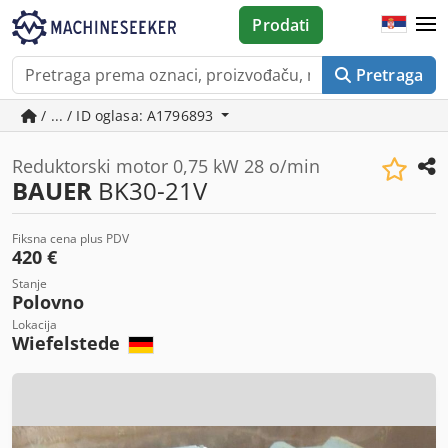
Prodati
Pretraga
/ ... / ID oglasa: A1796893
Reduktorski motor 0,75 kW 28 o/min
BAUER
BK30-21V
Fiksna cena plus PDV
420 €
Stanje
Polovno
Lokacija
Wiefelstede