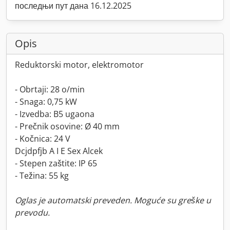
последњи пут дана 16.12.2025
Opis
Reduktorski motor, elektromotor
- Obrtaji: 28 o/min
- Snaga: 0,75 kW
- Izvedba: B5 ugaona
- Prečnik osovine: Ø 40 mm
- Kočnica: 24 V
Dcjdpfjb A I E Sex Alcek
- Stepen zaštite: IP 65
- Težina: 55 kg
Oglas je automatski preveden. Moguće su greške u
prevodu.