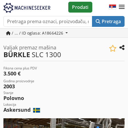
Prodati
Pretraga
/ ... / ID oglasa: A18664226
Valjak premaz mašina
BÜRKLE
SLC 1300
Fiksna cena plus PDV
3.500 €
Godina proizvodnje
2003
Stanje
Polovno
Lokacija
Askersund