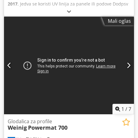
2017
, Jedva se koristi UV linija za panele ili podove Dodpsv
Ux R Sjfx Abmsck
Mali oglas
1
/
7
Glodalica za profile
Weinig
Powermat 700