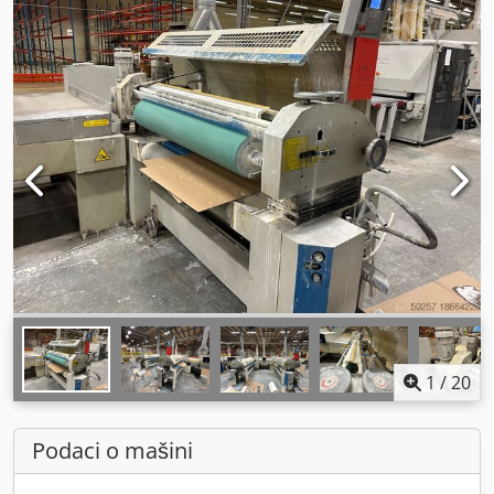
1
/
20
Podaci o mašini