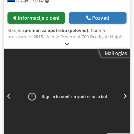
Kehra
1.731 km
Informacije o ceni
Pozvati
Stanje:
spreman za upotrebu (polovno)
, Godina
proizvodnje:
2015
, Weinig Powermat 700 Dcodjyub Nnjpfx
Abmsk 6x 40 mm vretena. CNC na vretenima 3, 4 i 5.
Širina: 20-230 mm Visina: 10-160 mm Memorijski sistem
Mali oglas
Automatski sistem podmazivanja za ležišta stola. Br. 1:
11kW – donje, 7000 o/min Br. 2: 7,5kW – desno, 7000 o/min
Br. 3: 7,5kW – levo, 7000 o/min Br. 4: 15kW – gornje, 7000
o/min Br. 5: 11kW – gornje, 7000 o/min Br. 6: 11kW – donje,
7000 o/min Elektronski promenljiva brzina posmaka, 40
m/min Kratak ulazni sto. Marathon premaz za ležišta stola
mašine. Uputstva i ručni alati.