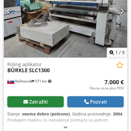
dB (A) Tabela 1-4: Tehnički podaci za standardne veličine
mašine (nastavak) Napomena: Brzina je ograničena na
maksimalno 20 m / min kada su valjak za doziranje i
podešavanje visine postavljeni na sigurnosnu udaljenost
veću od 120 mm (spojnica za čišćenje). Akcijski broj:
2002443BXM
1
/
9
Roling aplikator
BÜRKLE
SLC1300
7.000 €
Kežmarok
571 km
Fiksna cena plus PDV
Zatražiti
Pozvati
Stanje:
veoma dobro (polovno)
, Godina proizvodnje:
2004
,
Prodajem mašinu za nanošenje premaza sa jednim
valjkom BURKLE SLC1300. Godina proizvodnje 2004. Radna