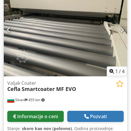
1
/
4
Valjak Coater
Cefla
Smartcoater MF EVO
Sliven
455 km
Informacije o ceni
Pozvati
Stanje:
skoro kao nov (polovno)
, Godina proizvodnje: