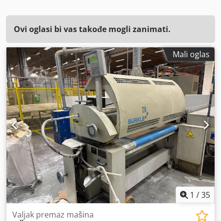
Ovi oglasi bi vas takođe mogli zanimati.
Mali oglas
1
/
35
Valjak premaz mašina