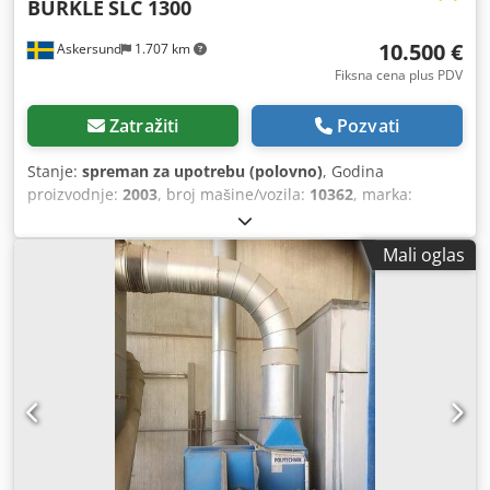
BÜRKLE
SLC 1300
10.500 €
Askersund
1.707 km
Fiksna cena plus PDV
Zatražiti
Pozvati
Stanje:
spreman za upotrebu (polovno)
, Godina
proizvodnje:
2003
, broj mašine/vozila:
10362
, marka:
Burkle Model: SLC Broj mašine: 10362-01 Godina
proizvodnje: 2003 Tehnički podaci mašine (BURKLE SLC)
Mali oglas
Opšti podaci - Tip: SLC - Radna širina: 1300 mm - Radna
visina: 900 ± 20 mm Radni komadi - radni predmet
karakteristike: Stan, samokruta - radni predmet širina
(mak): Radna širina - radni predmet širina (min): 350 mm -
radni predmet dužina: 3 - 100 mm - Tolerancija visine
radnog predmeta tokom cele radne širine: - Rad na jednoj
stazi: ± 0,5 mm - Multi-track rad: ± 0,2 mm - Težina radnog
predmeta (mak): 250 kg Piling materijal - Materijal za
inspekciju / sredstvo za čišćenje sa temperaturom
samozapaljenja: ≥ 200 °C Transportna jedinica - Valjak