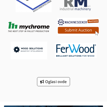
npr. kao: Gravitacioni transporteri – valjkasti transporteri
bez pogona Valjkasti transporteri – valjkasti transporteri i
krivine sa pogonom Akumulacioni transporter sa RSPN bez
RSPN (pneumatske kočnice) Dostupne dužine transportera
(FL): 3000 mm, 2000 mm, 1500 mm, 1000 mm Dostupna
nominalna / spoljna širina (NB): 600 mm, 500 mm, 400 mm
Opciono dostupno npr.: Motori sa i bez frekventnih
pretvarača brenda SEV Eurodrive / Movimot Podršku Bočni
vodiči Uči više proizvođač: Dematic Tip: valjak transporter
Godina proizvodnje: nepoznato Stanje: dobro (polovno)
Širina rolne (RB): 540 mm 440 mm 340 mm Korak rolne:
62.5-125 mm promenljiva (za krive rolne, najmanji korak je
56 mm) Tipovi pogona: glava i središnji pogon Težina robe
koja se prevozi: do 30 kg Cena: na zahtev plus PDV iz
centralnog skladišta Dr. Sonntag GmbH & Co. KG KSNUMKS
Vurzburg Dsdpfjk Aa R Iex Abmock Za individualne,
Oglasi ovde
profesionalne savete, jednostavno nas kontaktirajte.
Jednostavno nas kontaktirajte telefonom ili e-mailom. Rado
ćemo vam pomoći u planiranju i implementaciji vaših
projekata. Radujemo se što ćemo čuti od vas. Srdačan
pozdrav Vaš tim u Dr. Sonntag GmbH & Co. KG Vaš