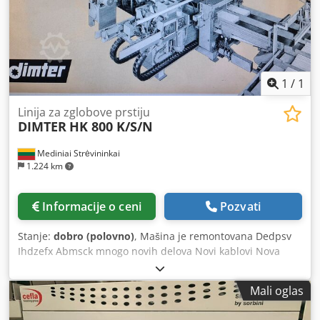
програмер ОМРОН Периметралне сигурносне металне
мреже Радни капацитет (циклуси / мин) 16 - 20 ( ца.) Мин /
Мак дебљина плоча мм 10 - 50 (ца.) Мин димензије плоча
мм 250 к 320 (ца.) Максималне димензије плоча мм 1200 к
3200 (ца.) Укупна инсталирана снага мотора Кв 23,3
Djdpfod Rg Dpsx Abmeck [...]
1
/
1
Linija za zglobove prstiju
DIMTER
HK 800 K/S/N
Mediniai Strėvininkai
1.224 km
Informacije o ceni
Pozvati
Stanje:
dobro (polovno)
, Mašina je remontovana Dedpsv
Ihdzefx Abmsck mnogo novih delova Novi kablovi Nova
hidraulična stanica Mašina je proverena, funkcionalna,
Možemo poslati video.
Mali oglas