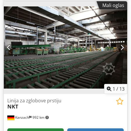
širina 1300 mm. U veoma dobrom stanju. Potpuno
Mali oglas
funkcionalna. Odmah dostupna. Dedpfx Aewun Hbobmsck
1
/
13
Linija za zglobove prstiju
NKT
Kanzach
992 km