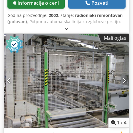
Informacije o ceni
Pozvati
Godina proizvodnje:
2002
, stanje:
radionički remontovan
(polovan)
, Potpuno automatska linija za zglobove prstiju:
Ukucajte Doppel-Pack uz automatsko hranjenje Sa više
ukrštenih testera Pomoću mašine za automatsko slaganje
Mali oglas
Specifikaciju: Dužina unosa drveta: min. 150 mm max. 1000
mm prosek 400 mm Dsdpfx Aeg D Ugkebmock presek
drveta: min. 20 x 40 mm max. 80 x 180 Izlazna dužina
drveta: 6030 mm Maks. Presek drveta sa 10 mm veličine
tine: Tvrdo drvo 120 cm² softwood 150 cm² Tine dizajn
vertikalno i horizontalno Tip lepka. PVAC beli lepak, 2-
bočna aplikacija za lepak Električna energija: Napon za
snabdevanje: 400 V Kontrolni napon: 24 V 50 Hz Sistem je
potpuno povezan sa kontrolnim kabinetom. Dužina tine /
verovatno presek drveta i tip lepka i dalje se mogu
prilagoditi. Kapacitet: 6 mlevenih stolova/ min radna
visina: 960mm širina tabele: 600 mm aplikacija za lepak:
dvostrana aplikacija Tehnički parametri: Ulazni materijal:
Ulazna dužina delova (min. - max.): 150-1000mm Širina
1
/
4
dela (min. - max.): 40-155 Debljina dela (min. - max.): 20-