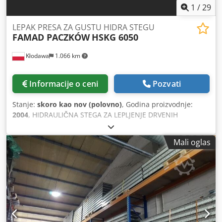
1
/
29
LEPAK PRESA ZA GUSTU HIDRA STEGU
FAMAD PACZKÓW
HSKG 6050
Kłodawa
1.066 km
Informacije o ceni
Pozvati
Stanje:
skoro kao nov (polovno)
, Godina proizvodnje:
2004
, HIDRAULIČNA STEGA ZA LEPLJENJE DRVENIH
ELEMENATA NA DEBLJINU HSKG Kategorija: VI - Hidraulične
prese za lepljenje drvenih elemenata HSKG uređaj se
Mali oglas
koristi za lepljenje drvenih elemenata isečenih od debljine
pod visokim pritiskom hidrauličnih cilindara. Opseg
dobijenih snaga za razbijanje po jednom cilindru je 5-11kN
(horizontalni) i 25-55kN (vertikalno). Lepljenje elemenata se
odvija u nizu sa dimenzijama polja za učitavanje. Slaganje
se sprovodi hidrauličnim kompresijom između kliznih
vertikalnih zraka i vertikalnih šljaka ukrštenih cilindara.
Oba elementa formacije gomile opremljena su drvenim ili