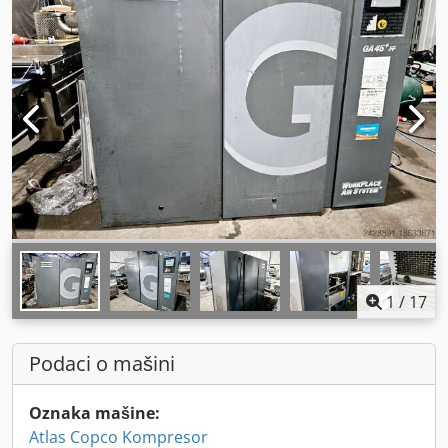
1
/
17
Podaci o mašini
Oznaka mašine:
Atlas Copco Kompresor