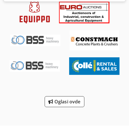
Integrisan sušač Integrisan frekventni regulator 30 kW 13
bar 5,85 m³/min Godina proizvodnje: 2014 Radnih sati:
43965 Dcsdpfx Asxu Ibceg Hsk
Oglasi ovde