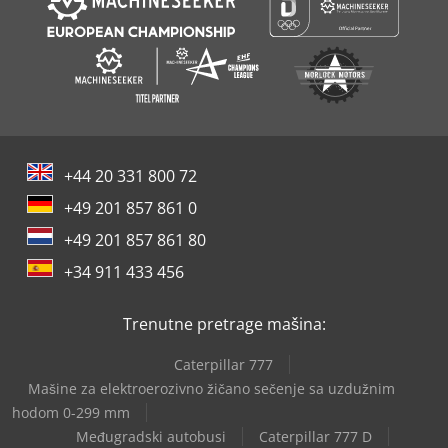
+44 20 331 800 72
+49 201 857 861 0
+49 201 857 861 80
+34 911 433 456
Trenutne pretrage mašina:
Caterpillar 777
Mašine za elektroerozivno žičano sečenje sa uzdužnim
hodom 0-299 mm
Međugradski autobusi
Caterpillar 777 D