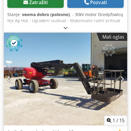
Zatražiti
Pozvati
Stanje:
veoma dobro (polovno)
, - 30kV motor Dcedpfswlcq
Njx Ag Hsk - Ugrađeni isušivač - Maksimalni radni pritisak
7,5 bara
Mali oglas
1
/
15