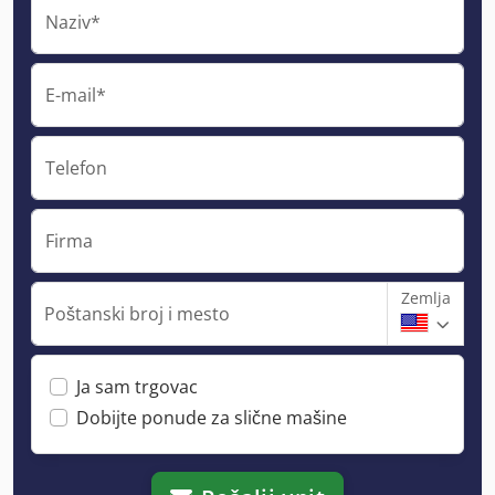
Naziv*
E-mail*
Telefon
Firma
Zemlja
Poštanski broj i mesto
Ja sam trgovac
Dobijte ponude za slične mašine