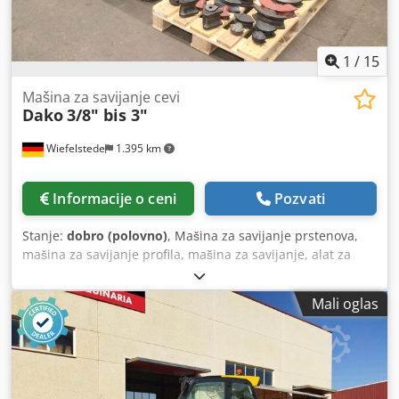
efikasno i ekonomično sagorevanje. Robusna konstrukcija i
velika masa garantuju dugotrajnost i sigurnu upotrebu u
industrijskim uslovima.
1
/
15
Mašina za savijanje cevi
Dako
3/8" bis 3"
Wiefelstede
1.395 km
Informacije o ceni
Pozvati
Stanje:
dobro (polovno)
, Mašina za savijanje prstenova,
mašina za savijanje profila, mašina za savijanje, alat za
savijanje cevi, savijač cevi, mašina za savijanje cevi, mašina
za savijanje cevi sa trnom -Proizvođač: Dako Gedore,
Mali oglas
elektro-hidraulični savijač cevi na mobilnom postolju -
Prečnik cevi: 3/8" do 3" -Hod: 320 mm -Motor: AEG 1,5 kW -
Pribor: uključujući kalupe za savijanje do 2,5", vidi slike -
Transportne dimenzije: 1140/1045/H1200 mm -Ukupna
težina: 389 kg Dcsdpfx Aex Nfhrsg Hjk