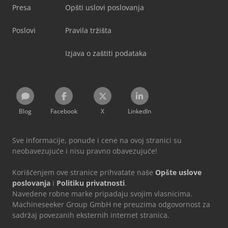
Presa
Opšti uslovi poslovanja
Poslovi
Pravila tržišta
Izjava o zaštiti podataka
Blog
Facebook
X
LinkedIn
Sve informacije, ponude i cene na ovoj stranici su
neobavezujuće i nisu pravno obavezujuće!
Korišćenjem ove stranice prihvatate naše
Opšte uslove
poslovanja
i
Politiku privatnosti
.
Navedene robne marke pripadaju svojim vlasnicima.
Machineseeker Group GmbH ne preuzima odgovornost za
sadržaj povezanih eksternih internet stranica.