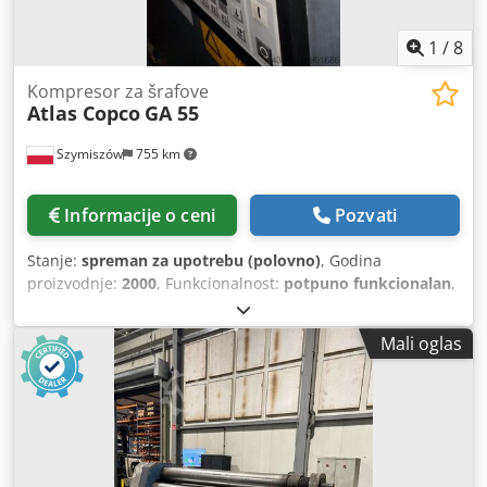
1
/
8
Kompresor za šrafove
Atlas Copco
GA 55
Szymiszów
755 km
Informacije o ceni
Pozvati
Stanje:
spreman za upotrebu (polovno)
, Godina
proizvodnje:
2000
, Funkcionalnost:
potpuno funkcionalan
,
Nudimo Atlas Copco kompresore TIP GA 55 pritisak 10 bara
Snaga motora 55 kV Godina izgradnje 2000 Kompresor sa
Mali oglas
dokumentacijom Dsdpfxswa Iz Ae Ag Hsck Nosimo i druge
kompresore iz Atlas Copco, Kaeser i Mahle