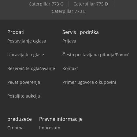
Caterpillar 773 G
Caterpillar 775 D
Caterpillar 773 E
Prodati
Servis i podrška
Postavljanje oglasa
Prijava
Upravljajte oglase
Često postavljana pitanja/Pomoć
Rezervišite oglašavanje
Kontakt
Pečat poverenja
Primer ugovora o kupovini
Pošaljite aukciju
preduzeće
Pravne informacije
O nama
Impresum