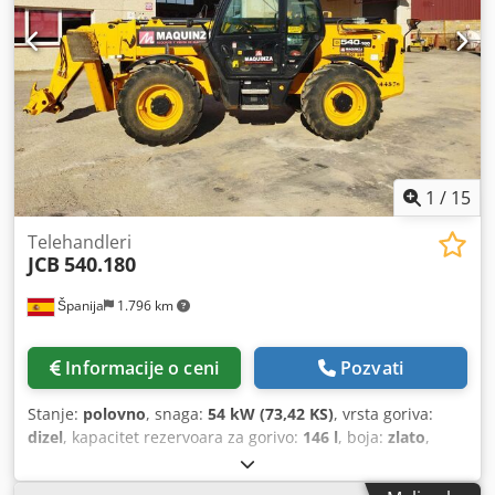
1
/
15
Telehandleri
JCB
540.180
Španija
1.796 km
Informacije o ceni
Pozvati
Stanje:
polovno
, snaga:
54 kW (73,42 KS)
, vrsta goriva:
dizel
, kapacitet rezervoara za gorivo:
146 l
, boja:
zlato
,
visina dizanja:
18.000 mm
, Godina proizvodnje:
2023
,
radni sati:
2.411 h
, Godina proizvodnje: 2023 Dcodpfx