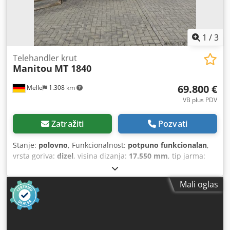
1
/
3
Telehandler krut
Manitou
MT 1840
69.800 €
Melle
1.308 km
VB plus PDV
Zatražiti
Pozvati
Stanje:
polovno
, Funkcionalnost:
potpuno funkcionalan
,
vrsta goriva:
dizel
, visina dizanja:
17.550 mm
, tip jarma:
teleskopski
, Godina proizvodnje:
2015
, radni sati:
1.850 h
,
građevinska visina:
2.500 mm
, tip pogona:
Diesel
, nosivost:
Mali oglas
4.000 kg
, broj mašine/vozila:
G 5363
, Teleskopski
utovarivač krut Broj šasije: G 5363 Tip jarbola: Teleskopski
Stanje: Spreman za upotrebu i potpuno funkcionalan
Stanje Tehnički: dobro Dcodpfx Ageu D Tm Dj Hsk Prednje