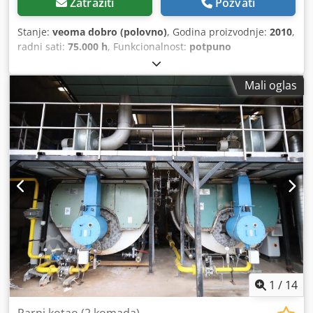
Zatražiti
Pozvati
Stanje:
veoma dobro (polovno)
, Godina proizvodnje:
2010
,
radni sati:
75.000 h
, Funkcionalnost:
potpuno
funkcionalan
, Kompresor 55 kW sa ugrađenim sušačem i
frekventnim regulatorom. Veoma dobro stanje. Posle
Mali oglas
servisa. Garancija 3 meseca. Dedpfx Asv Rmmmog Hsck
1
/
14
Parni kotao (2 komada)