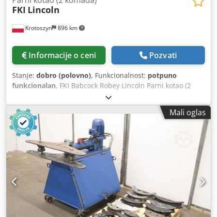
FKI
Lincoln
Krotoszyn
896 km
Informacije o ceni
Pozvati
Stanje:
dobro (polovno)
, Funkcionalnost:
potpuno
funkcionalan
, FKI Babcock Robey Lincoln Parni kotao (2
kom) Proizvođač: FKI Babcock Robey Tip: Lincoln Grejanje:
na gas Snaga: 5237 kW Kapacitet pare: 8000 kg/h Plamenik:
Mali oglas
DBL BD6-6 (godina 2017) Snaga plamenika: 18,5 kW
Upravljački ormar: odvojen Dcodpfx Ajya Nalog Hsk Težina
jedne jedinice: 18.000 kg Ukupne dimenzije: 7000 x 3500 x
3600 mm Parni kotao FKI Babcock Robey Lincoln je
industrijski uređaj namenjen za proizvodnju tehnološke
pare za potrebe proizvodnih pogona. Zahvaljujući visokoj
snazi i kapacitetu od 8000 kg pare na sat, idealan je za
instalacije koje zahtevaju stabilan i pouzdan izvor toplotne
energije. Kotao je opremljen gasnim sistemom grejanja i
plamenikom DBL BD6-6 iz 2017. godine, što obezbeđuje