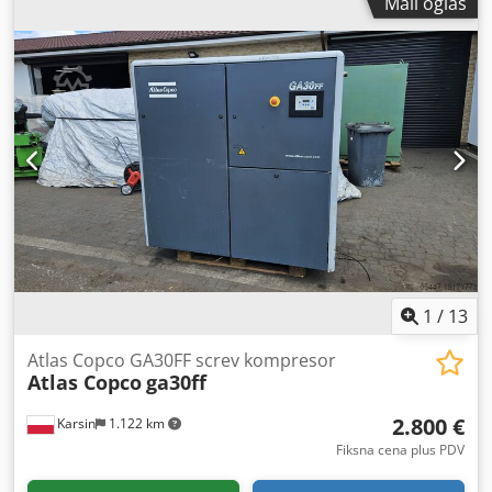
Mali oglas
Agsxq Rl Aj Hek Sopstvena masa: 11.520 kg Nosivost: 4.000
kg Dozvoljena ukupna masa: 15.520 kg Dimenzije (D x Š x
V): 626 x 232 x 270 cm Radna visina: 1.800 cm
1
/
13
Atlas Copco GA30FF screv kompresor
Atlas Copco
ga30ff
2.800 €
Karsin
1.122 km
Fiksna cena plus PDV