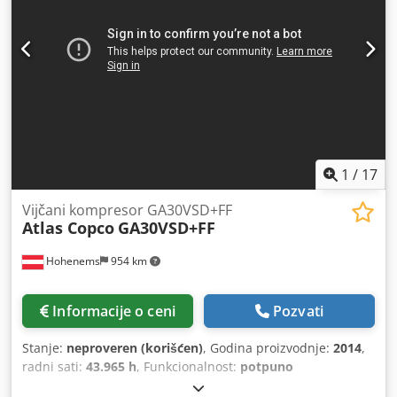
gume Tip: Air Prednje gume Stanje: 60 - 80% Zadnje gume
Tip: Air Zadnje gume Stanje: 60 - 80% Krovni pokrivač,
vetrobransko staklo, grejanje, puna kabina,
1
/
17
Vijčani kompresor GA30VSD+FF
Atlas Copco
GA30VSD+FF
Hohenems
954 km
Informacije o ceni
Pozvati
Stanje:
neproveren (korišćen)
, Godina proizvodnje:
2014
,
radni sati:
43.965 h
, Funkcionalnost:
potpuno
funkcionalan
, Polovan kompresor Atlas Copco GA30VSD+FF