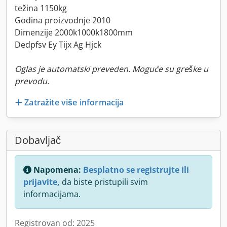
težina 1150kg
Godina proizvodnje 2010
Dimenzije 2000k1000k1800mm
Dedpfsv Ey Tijx Ag Hjck
Oglas je automatski preveden. Moguće su greške u
prevodu.
Zatražite više informacija
Dobavljač
Napomena:
Besplatno se registrujte ili
prijavite,
da biste pristupili svim
informacijama.
Registrovan od: 2025