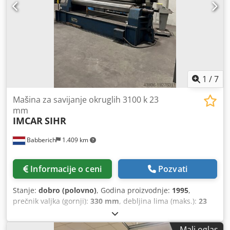
1
/
7
Mašina za savijanje okruglih 3100 k 23
mm
IMCAR
SIHR
Babberich
1.409 km
Informacije o ceni
Pozvati
Stanje:
dobro (polovno)
, Godina proizvodnje:
1995
,
prečnik valjka (gornji):
330 mm
, debljina lima (maks.):
23
mm
, proizvođač: IMCAR Tip: SIHR Godina proizvodnje:
1995 Dsdpfx Aewpku Dsg Hjck Prošireni kraj za rolne za
Mali oglas