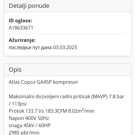
Detalji ponude
ID oglasa:
A18633671
Ažuriranje:
последњи пут дана 03.03.2025
Opis
Atlas Copco GA45P kompresor
Maksimalni dozvoljeni radni pritisak (MAVP) 7.8 bar
/ 113psi
Protok 133.7 l/s 183.3CFM 8.02m³/min
Napon 400V 50Hz
snaga 45kV / 60HP
2985 pbr/min