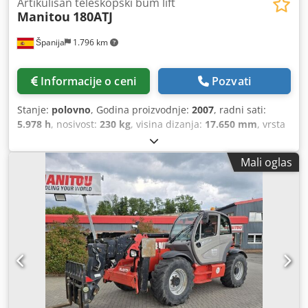
Artikulisan teleskopski bum lift
Manitou
180ATJ
Španija
1.796 km
Informacije o ceni
Pozvati
Stanje:
polovno
, Godina proizvodnje:
2007
, radni sati:
5.978 h
, nosivost:
230 kg
, visina dizanja:
17.650 mm
, vrsta
goriva:
dizel
, Oprema:
pogon na sve točkove
, Godina
proizvodnje: 2007 Vlastita težina: 8.090 kg Dozvoljena
Mali oglas
ukupna masa: 8.320 kg Dimenzije (D x Š x V): 577 x 230 x
237 cm Dsdpoxnrcwofx Ag Heck Jarbol: Zglobna ruka Radna
visina: 1.765 cm