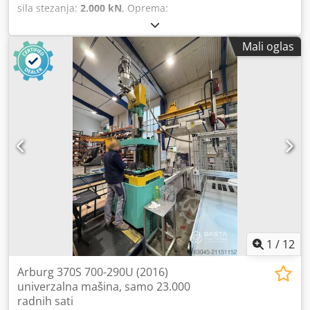
Naši inženjeri su vam na raspolaganju za proračun
sila stezanja:
2.000 kN
, Oprema:
potrebnog rashladnog kapaciteta, izbor adekvatne šeme
dokumentacija/priručnik
, Stezna snaga: 200 t Prečnik
hlađenja i konfiguraciju potrebne opreme. GARANCIJA I
vijka: 50 mm Razmak između stubova V: 570 mm Razmak
Mali oglas
PODRŠKA Kvalitet opreme potvrđen je garancijom u
između stubova H: 570 mm Tip: Horizontalni Csdpfx Afsyfh
trajanju od 6 do 36 meseci. Naša kompanija može ponuditi
Uls Hjrf Pogon: Električni Radni sati: 34.535
i: - punjenje rashladnog fluida; - zamenu ulja i filtera; -
tehničku podršku. LOGISTIKA - Dostava širom sveta -
Pomoć oko utovara, izvozne dokumentacije i koordinacije
logistike Zatražite detaljnu konsultaciju. Fotografije, video
snimci i kompletan izveštaj sa testiranja dostupni su
odmah na zahtev.
1
/
12
Arburg 370S 700-290U (2016)
univerzalna mašina, samo 23.000
radnih sati