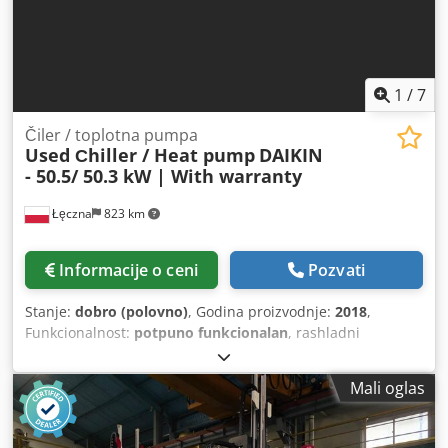
1
/
7
Čiler / toplotna pumpa
Used Сhiller / Heat pump
DAIKIN
- 50.5/ 50.3 kW | With warranty
Łęczna
823 km
Informacije o ceni
Pozvati
Stanje:
dobro (polovno)
, Godina proizvodnje:
2018
,
Funkcionalnost:
potpuno funkcionalan
, rashladni
kapacitet:
50,5 kW (68,66 KS)
, vrsta ulazne struje:
trofazni
,
vrsta hlađenja:
vazduh
, ukupna težina:
604 kg
, ulazni
Mali oglas
napon:
400 V
, ukupna širina:
780 mm
, ukupna dužina:
2.360 mm
, ukupna visina:
1.680 mm
, trajanje garancije:
6
meseci
, grejna snaga:
50,3 kW (68,39 KS)
, Vazdušno