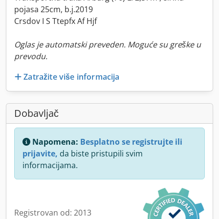
pojasa 25cm, b.j.2019
Crsdov I S Ttepfx Af Hjf
Oglas je automatski preveden. Moguće su greške u
prevodu.
Zatražite više informacija
Dobavljač
Napomena:
Besplatno se registrujte ili
prijavite,
da biste pristupili svim
informacijama.
Registrovan od: 2013