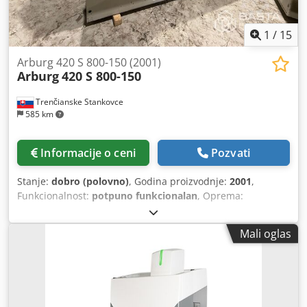
1
/
15
Arburg 420 S 800-150 (2001)
Arburg
420 S 800-150
Trenčianske Stankovce
585 km
Informacije o ceni
Pozvati
Stanje:
dobro (polovno)
, Godina proizvodnje:
2001
,
Funkcionalnost:
potpuno funkcionalan
, Oprema:
dokumentacija/priručnik
, - Sila stezanja: 80 tona (800 kN)
\- Prečnik vijka: 35 mm Crsdpfx Afjwgamks Hjf \- Shot
Mali oglas
težina (ks): 165 grama \- Razmak između kravata (V × V): 420
mm × 420 mm \- Otvaranje hod (Maks): 450 mm \-
Minimalna visina kalupa: 250 mm \- Maksimalna dnevna
svetlost (razmak panela): 700 mm \- Kontrolni sistem:
Selogica - Potrošnja: 29,9 kV \- Dimenzije mašine (D × Š ×