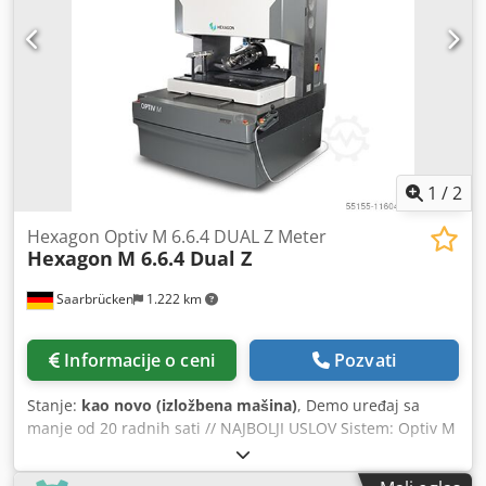
V): 5.200 mm × 1.600 mm × 2.200 mm \- Težina mašine:
3.800 kg
1
/
2
Hexagon Optiv M 6.6.4 DUAL Z Meter
Hexagon
M 6.6.4 Dual Z
Saarbrücken
1.222 km
Informacije o ceni
Pozvati
Stanje:
kao novo (izložbena mašina)
, Demo uređaj sa
manje od 20 radnih sati // NAJBOLJI USLOV Sistem: Optiv M
6.6.4 Multi-senzor koordinira mašinu za merenje sa Dual Z
tehnologijom Sonde i senzori: - 10x CNC motorni zum sa