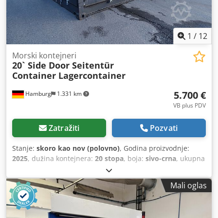
1
/
12
Morski kontejneri
20` Side Door Seitentür
Container Lagercontainer
5.700 €
Hamburg
1.331 km
VB plus PDV
Zatražiti
Pozvati
Stanje:
skoro kao nov (polovno)
, Godina proizvodnje:
2025
, dužina kontejnera:
20 stopa
, boja:
sivo-crna
, ukupna
težina:
30.480 kg
, maksimalna nosivost:
27.380 kg
, prazna
masa vozila:
3.100 kg
, zapremina tovarnog prostora:
31 m³
,
Mali oglas
širina utovarnog prostora:
2.350 mm
, dužina tovarnog
prostora:
5.898 mm
, visina tovarnog prostora:
2.390 mm
,
20' Open Side (bočna vrata) plovni kontejner - Stanje: ONE