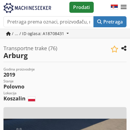
Prodati
Pretraga
/ ... / ID oglasa: A18708431
Transportne trake (76)
Arburg
Godina proizvodnje
2019
Stanje
Polovno
Lokacija
Koszalin