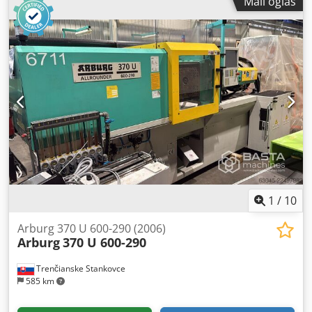
Mali oglas
digitalnom kamerom u boji i svetlom LED prstena od 12
segmenata - HPSS-X1H senzor za skeniranje sa HH-A-T5 -
HP-S-X1C/H držač za stylus (1xM3) - M3 stylus komplet za
HP-S-X1C senzor - HR-X Button Rack za HP-S-X1C/H (3Ports,
L=400) - Jedinica za kalibraciju senzora bez artefakata
kalibracije - Stakleni standard 25mm - Prsten od merača
20mm Codpfxoncfd Ro Af Herf Računari i softver: - Softver
za merenje i procenu PC-DMIS CAD++ - Jedinica za kontrolu
mašina BEST - Dell 27" monitor - Workbench Opcionalni
pribor: - Hromatski senzor bele svetlosti (CWS) - CWS jačine
glave 3mm - Solara.MP12 - QS STAT 12 - O-QIS 12 Dostava,
naručivanje i druge usluge na zahtev Na zahtev, merni
uređaj se može konvertovati iz optiCheck3D V 5.0
1
/
10
Arburg 370 U 600-290 (2006)
Arburg
370 U 600-290
Trenčianske Stankovce
585 km