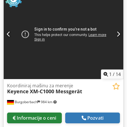
mm Zapremina izlivka: 474 cm3 Dimenzije ploča: 795 x 795
mm Radni sati: 25.969 h Tip: Horizontalna Pogon:
Hidraulični Codpfx Afsx Ir Ngj Hsrf Oprema: 1x uređaj za
izvlačenje jezgra Euromap 67
1
/
14
Koordiniraj mašinu za merenje
Keyence
XM-C1000 Messgerät
Burgoberbach
984 km
Informacije o ceni
Pozvati