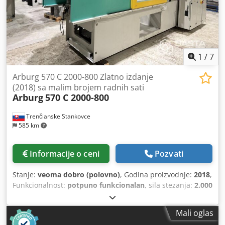
1
/
7
Arburg 570 C 2000-800 Zlatno izdanje
(2018) sa malim brojem radnih sati
Arburg
570 C 2000-800
Trenčianske Stankovce
585 km
Informacije o ceni
Pozvati
Stanje:
veoma dobro (polovno)
, Godina proizvodnje:
2018
,
Funkcionalnost:
potpuno funkcionalan
, sila stezanja:
2.000
kN
, Oprema:
dokumentacija/priručnik
, Zatvorna snaga:
200 t Prečnik puža: 55 mm Težina izlivka: 434 g Razmak
Mali oglas
između stubova V: 570 mm Razmak između stubova H: 570