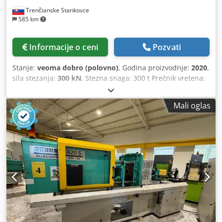
Trenčianske Stankovce
585 km
Informacije o ceni
Pozvati
Stanje:
veoma dobro (polovno)
, Godina proizvodnje:
2020
,
sila stezanja:
300 kN
, Stezna snaga: 300 t Prečnik vretena:
60 mm Razmak između stubova V: 720 mm Razmak između
stubova H: 720 mm Tip: Horizontalna Pogon: Hibridni
Mali oglas
Radnih sati: 23.000 Izvlačenje jezgra 1 Pneumatska
kontrola izvlačenja jezgra euromap 67 Credpfjyfh Rmex Af
Hof 2 servo pumpe.