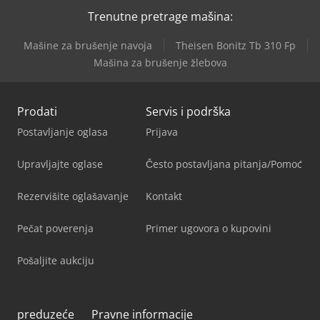
Trenutne pretrage mašina:
Mašine za brušenje navoja
Theisen Bonitz Tb 310 Fp
Mašina za brušenje žlebova
Prodati
Servis i podrška
Postavljanje oglasa
Prijava
Upravljajte oglase
Često postavljana pitanja/Pomoć
Rezervišite oglašavanje
Kontakt
Pečat poverenja
Primer ugovora o kupovini
Pošaljite aukciju
preduzeće
Pravne informacije