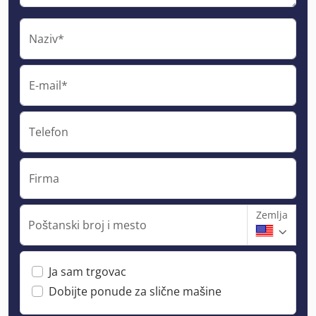
Naziv*
E-mail*
Telefon
Firma
Zemlja
Poštanski broj i mesto
Ja sam trgovac
Dobijte ponude za slične mašine