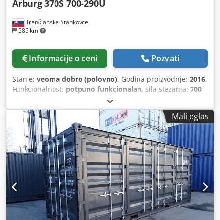
Arburg
370S 700-290U
Trenčianske Stankovce
585 km
Informacije o ceni
Pozvati
Stanje:
veoma dobro (polovno)
, Godina proizvodnje:
2016
,
Funkcionalnost:
potpuno funkcionalan
, sila stezanja:
700
kN
, Oprema:
dokumentacija/priručnik
, Seologica
upravljanje Stezna snaga: 70 t Prečnik pužnog vijka: 40 mm
Mali oglas
(visoke čvrstoće) Razmak između stubova V: 370 mm
Razmak između stubova H: 370 mm Razmak stubova:
370x370 mm Dimenzije ploča HxV: 510x510 mm
Minimalna-maksimalna debljina alata: 200 Hod: 400 mm
Zapremina šuta: 188 cm3 Tip: Uni Pogon: Hidraulični
Pneumatski ventil: 1 Radni sati: 23.000 Cjdpfsygtqujx Af
Horf 2 servo pumpe 4 slobodna rashladna kola 6
električnih grejnih zona za kalup