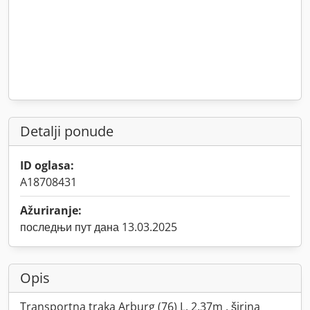
Detalji ponude
ID oglasa:
A18708431
Ažuriranje:
последњи пут дана 13.03.2025
Opis
Transportna traka Arburg (76) L. 2,37m , širina