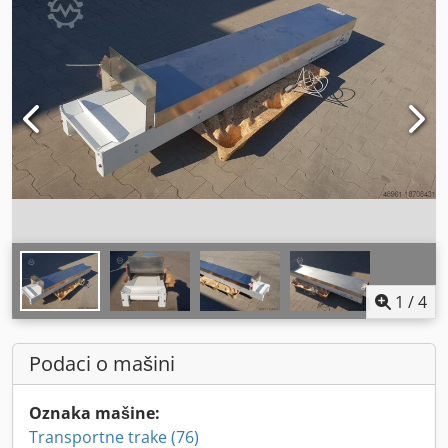
1
/
4
Podaci o mašini
Oznaka mašine:
Transportne trake (76)