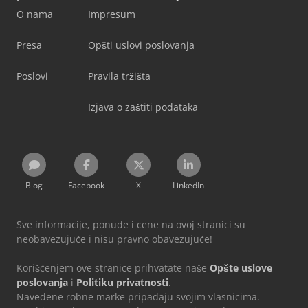
O nama
Impresum
Presa
Opšti uslovi poslovanja
Poslovi
Pravila tržišta
Izjava o zaštiti podataka
Blog
Facebook
X
LinkedIn
Sve informacije, ponude i cene na ovoj stranici su
neobavezujuće i nisu pravno obavezujuće!
Korišćenjem ove stranice prihvatate naše
Opšte uslove
poslovanja
i
Politiku privatnosti
.
Navedene robne marke pripadaju svojim vlasnicima.