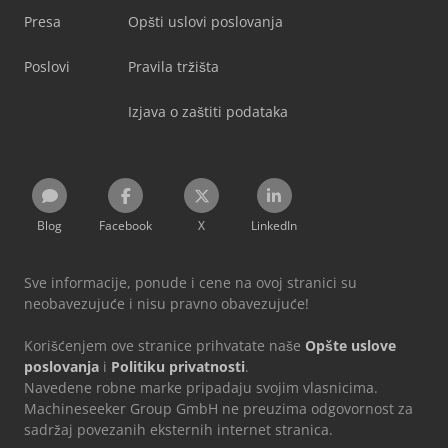
Presa
Opšti uslovi poslovanja
Poslovi
Pravila tržišta
Izjava o zaštiti podataka
Blog
Facebook
X
LinkedIn
Sve informacije, ponude i cene na ovoj stranici su
neobavezujuće i nisu pravno obavezujuće!
Korišćenjem ove stranice prihvatate naše
Opšte uslove
poslovanja
i
Politiku privatnosti
.
Navedene robne marke pripadaju svojim vlasnicima.
Machineseeker Group GmbH ne preuzima odgovornost za
sadržaj povezanih eksternih internet stranica.