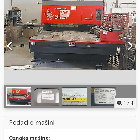
1
/
4
Podaci o mašini
Oznaka mašine: