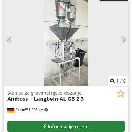
(29,91 KS)
, DIAS ploča za bušenje centar - DIAS PDC-1500
Broj jedinica za bušenje 1 vertikalna Snaga motora 22 kV
vretena obrtnog momenta 280 Nm Codpfx Aegbfaxjidorf
Brzina vretena 10-4000 RPM Automatska promena alata
(ATC) 16 Jedinice Maksimalna težina materijala 760 kg Mak.
Maks. Kapacitet bušenja (mm) Ø40 mm,
1
/
6
Stanica za gravimetrijsko dozanje
Amboss + Langbein
AL GB 2.3
Berlin
1.098 km
Informacije o ceni