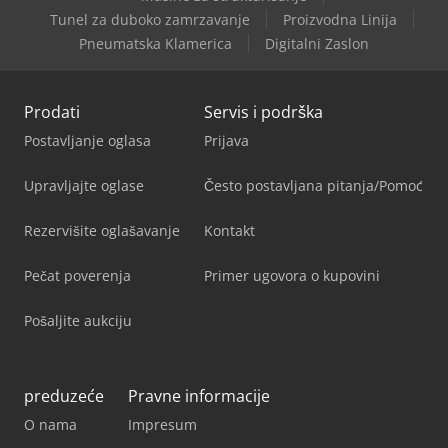
Tunel za duboko zamrzavanje
Proizvodna Linija
Pneumatska Klamerica
Digitalni Zaslon
Prodati
Servis i podrška
Postavljanje oglasa
Prijava
Upravljajte oglase
Često postavljana pitanja/Pomoć
Rezervišite oglašavanje
Kontakt
Pečat poverenja
Primer ugovora o kupovini
Pošaljite aukciju
preduzeće
Pravne informacije
O nama
Impresum