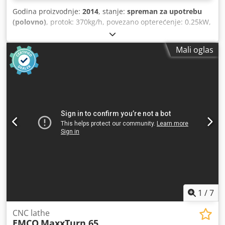
Godina proizvodnje:
2014
, stanje:
spreman za upotrebu
(polovno)
, protok: 370kg/h, povezano opterećenje: 0.25kW,
dužina: 950mm, širina: 950mm, visina: 1115mm, težina:
75kg, uključujući automatsko punjenje, ram, nivo ventila,
Mali oglas
kontrolno okno i dokumentaciju. Cjdjh Akm Tspfx Aidjrf
1
/
7
CNC lathe
EMCO
MaxxTurn 65