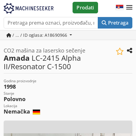
Prodati
Pretraga
/ ... / ID oglasa: A18690966
CO2 mašina za lasersko sečenje
Amada
LC-2415 Alpha
II/Resonator C-1500
Godina proizvodnje
1998
Stanje
Polovno
Lokacija
Nemačka