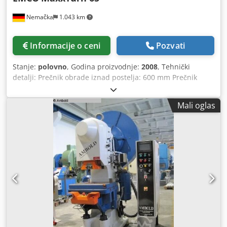
Nemačka
1.043 km
Informacije o ceni
Pozvati
Stanje:
polovno
, Godina proizvodnje:
2008
, Tehnički
detalji: Prečnik obrade iznad postelja: 600 mm Prečnik
obrade iznad poprečnog klizača: 540 mm Dužina obrade:
550 mm Uzdužni hod (z-osovina): 800 mm Poprečni hod (x-
Mali oglas
osovina): 260 mm Upravljanje: Fanuc 18i-TB Provrt vretena:
Ø 73 mm Prečnik šipke: Ø 65 mm Broj obrtaja: 0 ... 5000
kontinuirano U/min Obrtni moment na vretenu: maks. 250
Nm Brzi hod po X-Z osovini: X/Z: 30 m/min / Y: 12 m/min
Brza rotacija C-osovine: 1000 U/min Revolver za alat - broj
stanica: 12 (Sauter) Radni pritisak: 6,0 bar električna
izvedba - napon/frekvencija: 3 x 400 V / 50-60 Hz Radni
pritisak: 6 bar Ukupna potrebna snaga: 40 kVA Težina
mašine cca.: 5,7 t Dimenzije mašine cca. D x Š x V: 2,2 x 3,4
x 2,4 m Dimenzije transportera strugotine D x Š x V: cca.
2,9 x 0,6 x 0,55 (0,38 t) m Dimenzije posude za strugotinu D
x Š x V: cca. 1,6 x 1,3 x 0,25 (0,2 t) m Transportne dimenzije