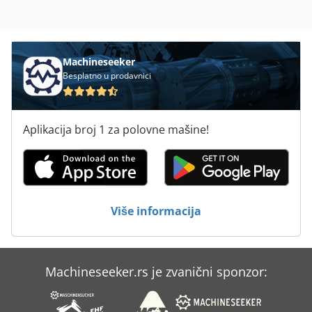
Machineseeker
Besplatno u prodavnici
Aplikacija broj 1 za polovne mašine!
Više informacija
Machineseeker.rs je zvanični sponzor: