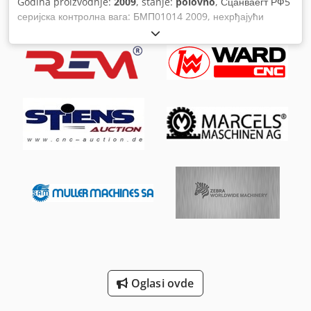
Godina proizvodnje:
2009
, stanje:
polovno
, Сцанваегт РФ5
серијска контролна вага: БМП01014 2009, нехрђајући
оквир, тежина 600г - 5000г, до 40 пакета у минути, макс.
Производ 300мм к 220мм, укупна дужина 800мм
Codpfjdqapdox Aiderf
Oglasi ovde