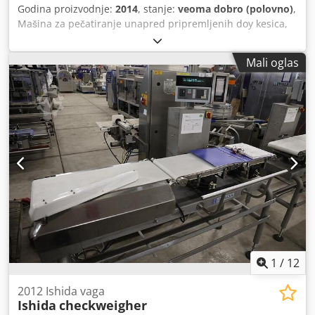
Godina proizvodnje:
2014
, stanje:
veoma dobro (polovno)
,
Mašina za pečatiranje unapred pripremljenih doy kesica,
pakuje kivi voće za velike supermarkete u Velikoj Britaniji.
Od tada se koristi samo nekoliko sezona i u skladištu. Video
Mali oglas
dostupan za prikazivanje ovog računara u proizvodnji.
Credpfsifpx Tsx Aidjf
1
/
12
2012 Ishida vaga
Ishida
checkweigher