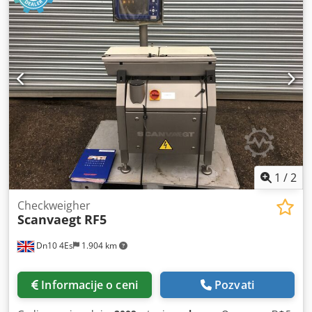
steznom uređaju, rukovanje, itd, prečnika do cca.
Dimenzije: 50mm Ukupna dužina će verovatno biti nešto
manje od 400 mm moguće sa nekoliko konverzija. Opet, u
zavisnosti od dužine alata, dužine mašinske obrade na
komponenti, itd *
1
/
2
Checkweigher
Scanvaegt
RF5
Dn10 4Es
1.904 km
Informacije o ceni
Pozvati