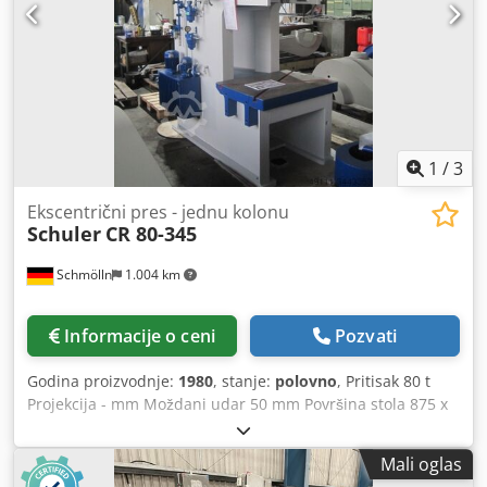
1
/
3
Ekscentrični pres - jednu kolonu
Schuler
CR 80-345
Schmölln
1.004 km
Informacije o ceni
Pozvati
Godina proizvodnje:
1980
, stanje:
polovno
, Pritisak 80 t
Projekcija - mm Moždani udar 50 mm Površina stola 875 x
695 mm Područje otpušača 350 x 355 mm Podešavanje
otpušivača 71 mm Stopa moždanog udara 30 - 90
Mali oglas
udaraca/min Širina postonda 450 mm Težina mašine oko