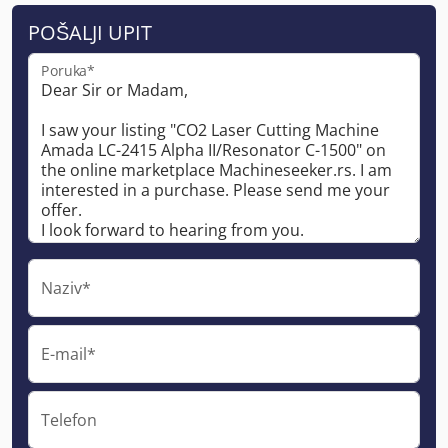
POŠALJI UPIT
Poruka*
Naziv*
E-mail*
Telefon