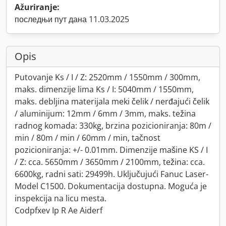
Ažuriranje:
последњи пут дана 11.03.2025
Opis
Putovanje Ks / I / Z: 2520mm / 1550mm / 300mm,
maks. dimenzije lima Ks / I: 5040mm / 1550mm,
maks. debljina materijala meki čelik / nerđajući čelik
/ aluminijum: 12mm / 6mm / 3mm, maks. težina
radnog komada: 330kg, brzina pozicioniranja: 80m /
min / 80m / min / 60mm / min, tačnost
pozicioniranja: +/- 0.01mm. Dimenzije mašine KS / I
/ Z: cca. 5650mm / 3650mm / 2100mm, težina: cca.
6600kg, radni sati: 29499h. Uključujući Fanuc Laser-
Model C1500. Dokumentacija dostupna. Moguća je
inspekcija na licu mesta.
Codpfxev Ip R Ae Aiderf