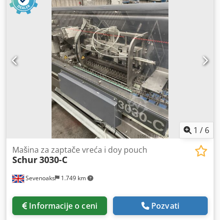
6,2 t Space requirement approx. 2.0 × 2.1 × 3.2 m Visina
instalacije (potez na dnu, podešavanje rama na vrhu) 480
mm Dodatne informacije: - mašina je trenutno podvrgnuta
delimičnom remontu Crodpfx Aiodlcy Hjdjf - Mašina je
novo opremljena sledećim komponentama: * Odvojeni
kontrolni ormarić sa ekranom osetljivim na dodir. * novo
slikanje pojedinačnih komponenti u demontiranom stanju
Nakon delimičnog remonta, mašina je bezbedna za ručnu
operaciju umetanja na alat, pre isporuke sprovodi se
aždavna UVV inspekcija i Tajming kočnica.
1
/
6
Mašina za zaptače vreća i doy pouch
Schur
3030-C
Sevenoaks
1.749 km
Informacije o ceni
Pozvati