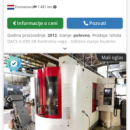
Emmeloord
1.481 km
Informacije o ceni
Pozvati
Godina proizvodnje:
2012
, stanje:
polovno
, Prodaja: Ishida
DACS-V-030-SB Kontrolna vaga - Odlično stanje Nudimo
visokokvalitetnu vagu Ishida DACS-V-KSNUMKS-SB za
prodaju, dizajniranu za efikasnu i preciznu kontrolu težine
Mali oglas
u različitim proizvodnim okruženjima. Ova vaga je u
odličnom stanju, temeljno održavana i spremna za
upotrebu. Ključne karakteristike: - Dimenzije platforme za
vaganje: 530mm k 300mm - Automatski odbaciti sistem:
Obezbeđuje precizno sortiranje i uklanjanje off-of-spec
proizvoda - Marka: Ishida – poznata po svojim pouzdanim i
izdržljivim rešenjima za vaganje - Model: DACS-W-030-SB –
Vrhunski model za optimalne performanse - Jednostavnost
integracije: Može se lako integrisati u postojeću
proizvodnu liniju - Preciznost i pouzdanost: Idealan za
prehrambene, farmaceutske ili industrijske primene Bez
obzira da li želite da nadogradite svoje procese kontrole