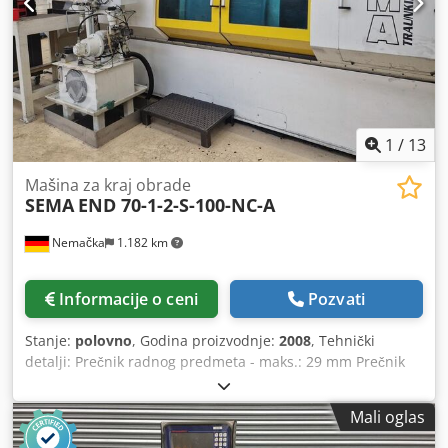
filter, čip transporter, vreteno hlađenje, Priprema
infracrvenih dodirnih sondi
1
/
13
Mašina za kraj obrade
SEMA
END 70-1-2-S-100-NC-A
Nemačka
1.182 km
Informacije o ceni
Pozvati
Stanje:
polovno
, Godina proizvodnje:
2008
, Tehnički
detalji: Prečnik radnog predmeta - maks.: 29 mm Prečnik
radnog predmeta - min.: 26 mm Dužina radnog predmeta:
66 mm Crodpfxslqac Sj Aidjf sistem je prvobitno isporučen
Mali oglas
za sledeće veličine radnog predmeta: Prečnik 26mm -
29mm Dužina 65mm - 66mm Zbog zamenljivih delova u