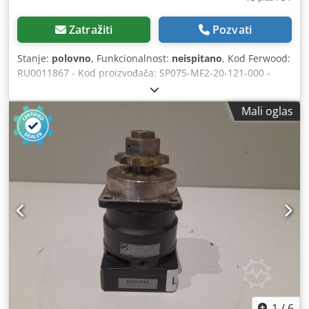
Zatražiti
Pozvati
Stanje:
polovno
, Funkcionalnost:
neispitano
, Kod Ferwood:
RU0011867 - Kod proizvođača: SP075-MF2-20-121-000 -
Stanje: Polovno - Funkcionalnost: Nije testirano -
Kompatibilnost mašine: - Ako ste zainteresovani, nudimo
Mali oglas
uslugu revizije, kontaktirajte nas. 4KG 36X26X21
Dcodpsymd Ecefx Amkok
1
/
6