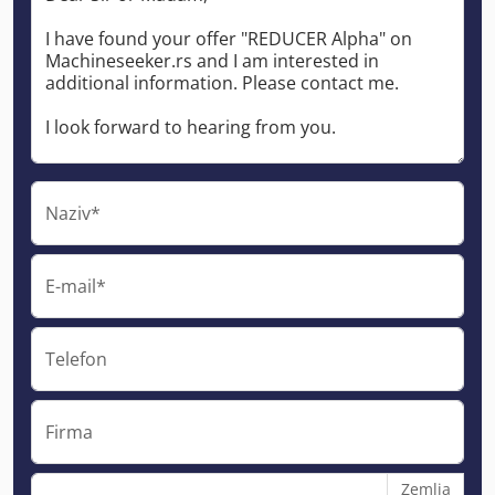
Naziv*
E-mail*
Telefon
Firma
Zemlja