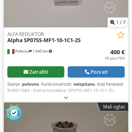
1
/
7
ALFA REDUKTOR
Alpha
SP075S-MF1-10-1C1-2S
400 €
Pollenzo
1.045 km
VB plus PDV
Zatražiti
Pozvati
Stanje:
polovno
, Funkcionalnost:
neispitano
, Kod Ferwood:
RU0011864 - Kod proizvođača: SP075S-MF1-10-1C1-2S -
Stanje: korišćeno - Funkcionalnost: nije testirano -
Kompatibilna mašina: - Ukoliko ste zainteresovani, nudimo
Mali oglas
uslugu revizije, kontaktirajte nas. 3,5KG 20X20X20
Dsdsymd Auepfx Amkeck