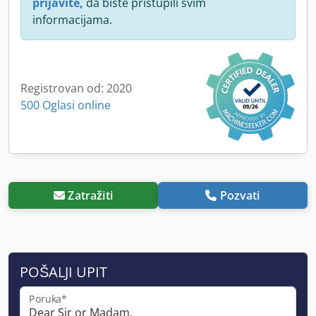
prijavite,
da biste pristupili svim
informacijama.
Registrovan od: 2020
500 Oglasi online
Zatražiti
Pozvati
POŠALJI UPIT
Poruka*