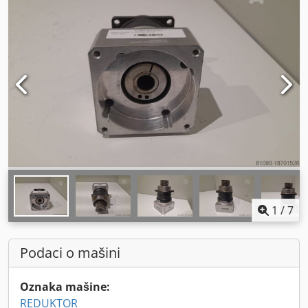
1
/
7
Podaci o mašini
Oznaka mašine:
REDUKTOR