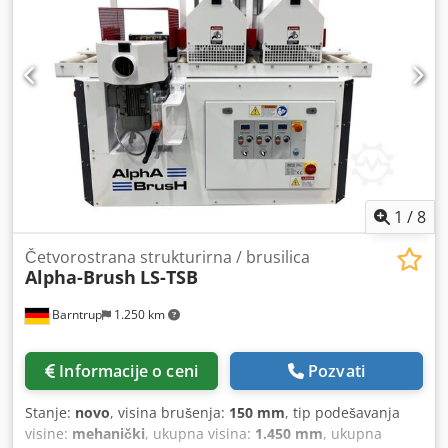
1
/
8
Četvorostrana strukturirna / brusilica
Alpha-Brush
LS-TSB
Barntrup
1.250 km
Informacije o ceni
Pozvati
Stanje:
novo
, visina brušenja:
150 mm
, tip podešavanja
visine:
mehanički
, ukupna visina:
1.450 mm
, ukupna