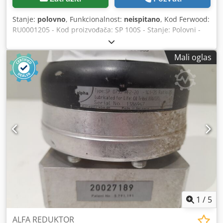
Stanje:
polovno
, Funkcionalnost:
neispitano
, Kod Ferwood:
RU0001205 - Kod proizvođača: SP 100S - Stanje: Polovni -
Funkcionalnost: Nije testirano - Ukoliko ste zainteresovani,
molimo Vas da nas kontaktirate. Dcodpev Du Apsfx Amkok
Mali oglas
1
/
5
ALFA REDUKTOR