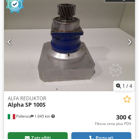
1
/
4
ALFA REDUKTOR
Alpha
SP 100S
300 €
Pollenzo
1.045 km
Fiksna cena plus PDV
Zatražiti
Pozvati