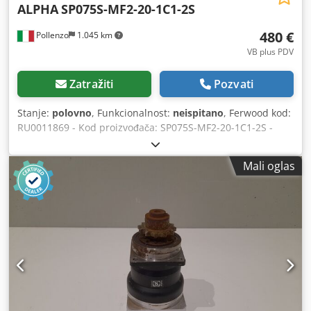
ALPHA
SP075S-MF2-20-1C1-2S
480 €
Pollenzo
1.045 km
VB plus PDV
Zatražiti
Pozvati
Stanje:
polovno
, Funkcionalnost:
neispitano
, Ferwood kod:
RU0011869 - Kod proizvođača: SP075S-MF2-20-1C1-2S -
Stanje: Polovno - Funkcionalnost: Nije testirano -
Kompatibilnost sa mašinom: - Ako ste zainteresovani,
Mali oglas
nudimo uslugu revizije, kontaktirajte nas. 4KG 36X26X21
Dcedpsymd Iwofx Amksk