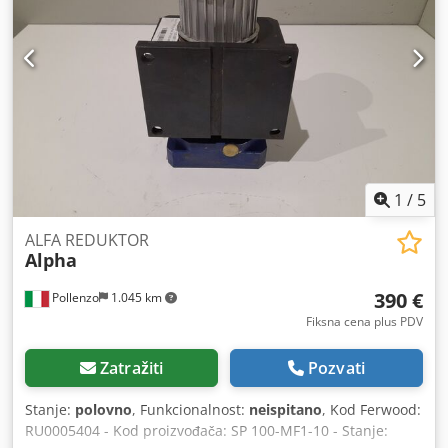
1
/
5
ALFA REDUKTOR
Alpha
390 €
Pollenzo
1.045 km
Fiksna cena plus PDV
Zatražiti
Pozvati
Stanje:
polovno
, Funkcionalnost:
neispitano
, Kod Ferwood:
RU0005404 - Kod proizvođača: SP 100-MF1-10 - Stanje: