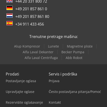
+44 20 331 800 72
+49 201 857 861 0
+49 201 857 861 80
+34 911 433 456
Trenutne pretrage mašina:
Alup Kompresor
Lunete
Magnetne ploče
Alfa Laval Dekanter
Becker Pumpa
Alfa Laval Centrifuga
Abb Robot
Prodati
Servis i podrška
Postavljanje oglasa
Prijava
Upravljajte oglase
Često postavljana pitanja/Pomoć
Rezervišite oglašavanje
Kontakt