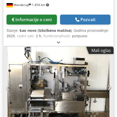
Wanderup
1.454 km
Informacije o ceni
Pozvati
Stanje:
kao novo (izložbena mašina)
, Godina proizvodnje:
2025
, radni sati:
2 h
, Funkcionalnost:
potpuno
funkcionalan
, vrsta ulazne struje:
trofazni
, trajanje
garancije:
12 meseci
, maksimalna visina proizvoda:
100
Mali oglas
mm
, potrebna visina:
1.750 mm
, zahtev za prostor dužina:
1.200 mm
, ulazna frekvencija:
50 Hz
, maksimalna težina
obratka:
300 kg
, Oprema:
Dostupna tipska pločica
, Alpha
Brush KS-WBM brusilica, mašina za strukturiranje četkom
Dcjdpfx Amjw Avrhjkek Na taj način površine na, na
primer, profilisanim daskama za fasade ili zidne obloge
odmah izgledaju znatno elegantnije i rustičnije! Radna
širina do 400 mm i individualna opremljenost za meko i
tvrdo drvo čine ovu mašinu fleksibilnim uređajem za
stolarske radionice, blanjare ili stolare. Kod nas ne
dobijate samo samu mašinu za strukturiranje četkom, već i
odgovarajući sistem za odsisavanje, kao i različite glave za