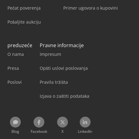
Pečat poverenja
Primer ugovora o kupovini
Pošaljite aukciju
preduzeće
Pravne informacije
O nama
Impresum
Presa
Opšti uslovi poslovanja
Poslovi
Pravila tržišta
Izjava o zaštiti podataka
Blog
Facebook
X
LinkedIn