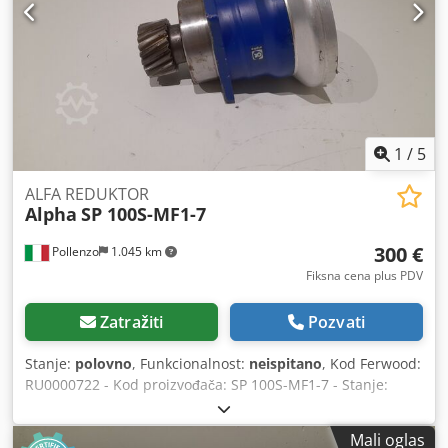
1
/
5
ALFA REDUKTOR
Alpha
SP 100S-MF1-7
300 €
Pollenzo
1.045 km
Fiksna cena plus PDV
Zatražiti
Pozvati
Stanje:
polovno
, Funkcionalnost:
neispitano
, Kod Ferwood:
RU0000722 - Kod proizvođača: SP 100S-MF1-7 - Stanje:
Polovni - Funkcionalnost: Nije testirano - Ukoliko ste
zainteresovani nudimo uslugu remonta, molimo Vas da
Mali oglas
nas kontaktirate. Dedpfxev Azige Amkock