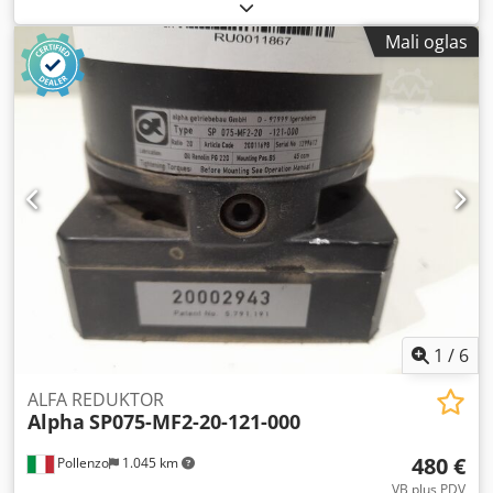
Polovni - Funkcionalnost: Nije testirano - Ukoliko
zainteresovani nudimo uslugu remonta, kontaktirajte nas.
Mali oglas
Dcodev Eflwopfx Amkok
1
/
6
ALFA REDUKTOR
Alpha
SP075-MF2-20-121-000
480 €
Pollenzo
1.045 km
VB plus PDV