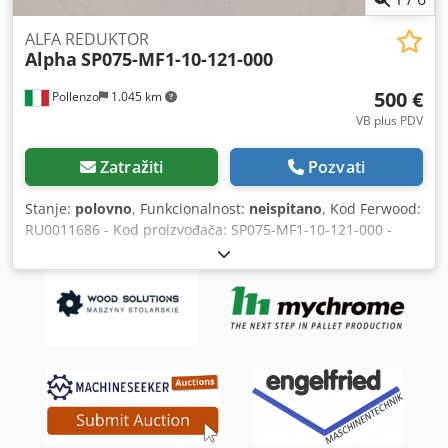
ALFA REDUKTOR
Alpha
SP075-MF1-10-121-000
500 €
Pollenzo
1.045 km
VB plus PDV
Zatražiti
Pozvati
Stanje:
polovno
, Funkcionalnost:
neispitano
, Kod Ferwood:
RU0011686 - Kod proizvođača: SP075-MF1-10-121-000 -
Stanje: Polovno - Funkcionalnost: Nije testirano -
Kompatibilna mašina: - Ako ste zainteresovani, nudimo
uslugu revizije, kontaktirajte nas. 3KG 20X20X20 Dodoymd
Ikepfx Amkeck