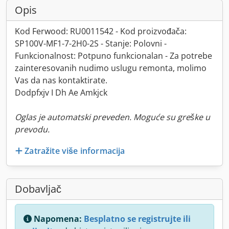
Opis
Kod Ferwood: RU0011542 - Kod proizvođača:
SP100V-MF1-7-2H0-2S - Stanje: Polovni -
Funkcionalnost: Potpuno funkcionalan - Za potrebe
zainteresovanih nudimo uslugu remonta, molimo
Vas da nas kontaktirate.
Dodpfxjv I Dh Ae Amkjck
Oglas je automatski preveden. Moguće su greške u
prevodu.
Zatražite više informacija
Dobavljač
Napomena:
Besplatno se registrujte ili