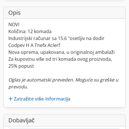
Opis
NOVI
Količina: 12 komada
Industrijski računar sa 15.6 "osetljiv na dodir
Codpev H A Tnefx Aclerf
Nova oprema, upakovana, u originalnoj ambalaži
Za kupovinu više od tri komada ovog proizvoda,
25% popust
Oglas je automatski preveden. Moguće su greške u
prevodu.
Zatražite više informacija
Dobavljač