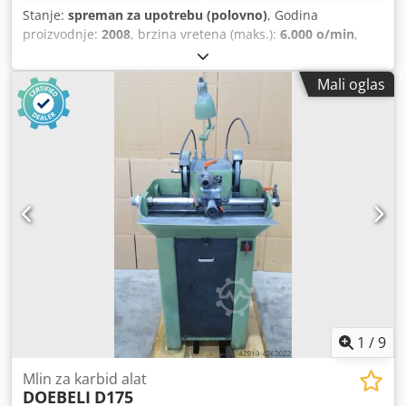
Stanje:
spreman za upotrebu (polovno)
, Godina
proizvodnje:
2008
, brzina vretena (maks.):
6.000 o/min
,
ukupna težina:
6.500 kg
, Fanuc 18ITB Komadi: prečnik 130
mm, dužina 110 mm Brzina stezne glave: 7500 obrtaja
Mali oglas
Revolverska glava sa 12 pozicija Credpfx Acex Irzvelof
Maksimalna brzina alata: 6000 obrtaja Snaga: 24 kW
Transporter strugotine
1
/
9
Mlin za karbid alat
DOEBELI
D175