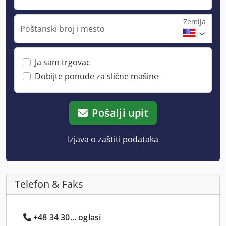
Zemlja
Poštanski broj i mesto
Ja sam trgovac
Dobijte ponude za slične mašine
Pošalji upit
Izjava o zaštiti podataka
Telefon & Faks
+48 34 30... oglasi