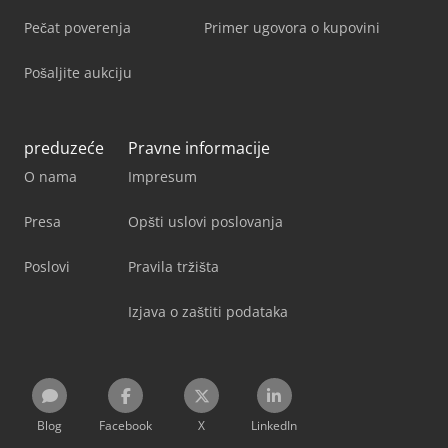
Pečat poverenja
Primer ugovora o kupovini
Pošaljite aukciju
preduzeće
Pravne informacije
O nama
Impresum
Presa
Opšti uslovi poslovanja
Poslovi
Pravila tržišta
Izjava o zaštiti podataka
Blog
Facebook
X
LinkedIn