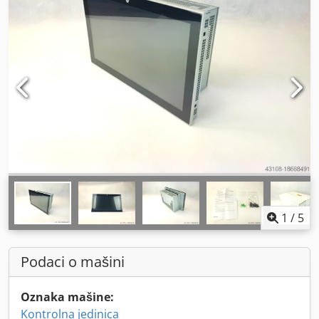
1
/
5
Podaci o mašini
Oznaka mašine:
Kontrolna jedinica