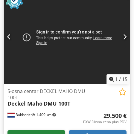
1
/
15
5-osna centar DECKEL MAHO DMU
100T
Deckel Maho
DMU 100T
29.500 €
Babberich
1.409 km
EXW Fiksna cena plus PDV