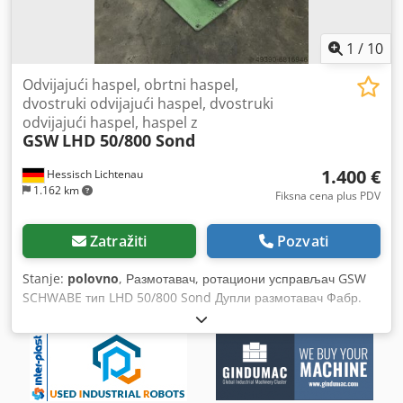
1
/
10
Odvijajući haspel, obrtni haspel,
dvostruki odvijajući haspel, dvostruki
odvijajući haspel, haspel z
GSW
LHD 50/800 Sond
1.400 €
Hessisch Lichtenau
1.162 km
Fiksna cena plus PDV
Zatražiti
Pozvati
Stanje:
polovno
, Размотавач, ротациони усправљач GSW
SCHWABE тип LHD 50/800 Sond Дупли размотавач Фабр.
бр. 5775 Година производње око 1995 Тежина ролне 50 кг
по страни Ширина ролне макс. 130 мм Унутрашњи пречник
ролне 155 - 445 мм Спољни пречник ролне 850 мм Носећи
дискови Ø 850 мм Покретачки прстенови Ø 850 мм
Crsdpjhubgwefx Aclef Растојање од средине осовине до