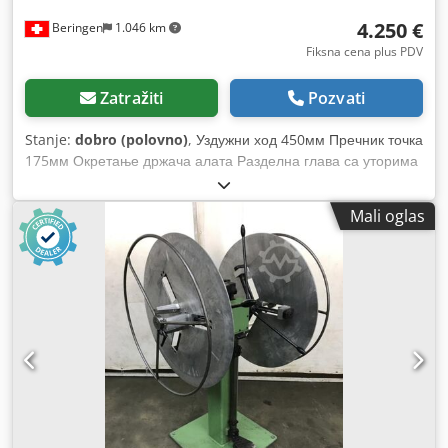
4.250 €
Beringen
1.046 km
Fiksna cena plus PDV
Zatražiti
Pozvati
Stanje:
dobro (polovno)
, Уздужни ход 450мм Пречник точка
175мм Окретање држача алата Разделна глава са уторима
Стол Д-140мм инсталација расхладне течности МАРЦЕЛС
МАСЦХИНЕН ЦХ Crsdpofgd Hhsfx Aclsf
Mali oglas