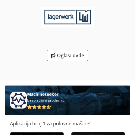
основе 980 мм - Конструкција размотавача ручно
ротирајућа за 180° са закључавањем - Централно ширење
преко подесиве полуге - Механичка диск кочница, подесиве
кочионе папучице помоћу навртке Потребан простор Д x Ш
x В 1000 x 850 x 1500 мм Тежина 190 кг У добром стању
Oglasi ovde
Machineseeker
Besplatno u prodavnici
Aplikacija broj 1 za polovne mašine!