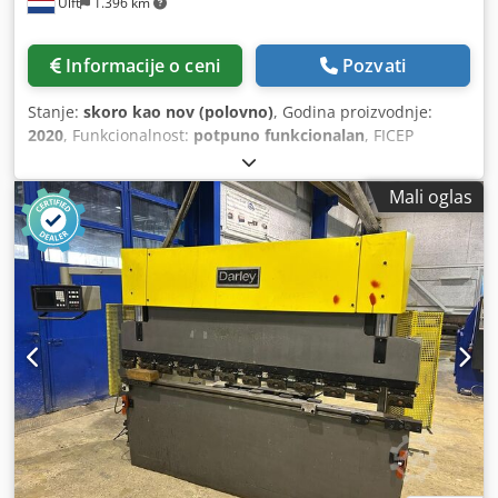
Ulft
1.396 km
10 ~ 225 mm Sečenje: 10 do 225 mm, kvadratno i okruglo
Dužina cevi: 6 m Cedpfx Aoix Nb Njclsrf Specijalni softver
za sečenje cevi Maks. opterećenje: 300 kg Automatska
Informacije o ceni
Pozvati
promena stola: - Broj stolova: 2 (maks. vreme promene 15
sekundi) - automatska promena, maks. opterećenje stola
Stanje:
skoro kao nov (polovno)
, Godina proizvodnje:
1000 kg - 2 CCTV kamere: 1 kod palete, 1 u zoni sečenja
2020
, Funkcionalnost:
potpuno funkcionalan
, FICEP
Pomoćni gasovi: - Konstrukcioni čelik – kiseonik (0,5 – 25
KRONOS KR25SP - CNC PORTALNA PLAZMA MAŠINA ZA
bara) - Prohrom – azot (0,5 – 25 bara) - Aluminijum –
SEČENJE ČELIČNIH PLOČA | GODINA PROIZVODNJE 2020
komprimovani vazduh ili azot (0,5 – 25 bara) Uključuje: -
Mali oglas
Ficep Kronos KR25SP je automatska CNC portalna mašina
Kompatibilan sistem za usisavanje, kapacitet 3 kW -
za sečenje čeličnih ploča visokom preciznošću –
Osnovni paket rezervnih delova - Sečenje reflektujućih
namenjena preduzećima u građevinskoj industriji i obradi
limova - 3-deljni kolica ispod radnog stola - Ose
lima, koja omogućava precizno, ponovljivo i ekonomično
opremljene japanskim servo motorima YASKAWA - Servo
sečenje iz celog lima. Sa maksimalnom veličinom ploče od
motori postižu brzinu do 100 m/min - Ubrzanja do 1,5 G -
2.540 x 6.000 mm i debljinom sečenja plazmom do 50 mm,
Fiber laser je ekološka laser tehnologija budućnosti -
pokriva širok spektar delova u jednom procesu. STANJE I
Komponente vrlo niskog održavanja - Ušteda do 50% po
GENERALNA POPRAVKA Generalno popravljena i proverena
komadu kroz efikasniju proizvodnju - Precizni rez i glatka
od strane sertifikovanog tehničara, spremna za rad.
površinska obrada - Masivni ram konstrukcije - Opremljena
Mašina je potpuno funkcionalna i može se odmah koristiti
renomiranim, izdržljivim i visokokvalitetnim
u proizvodnji. - Konkretni obim generalne popravke varira
komponentama Koristimo samo najkvalitetnije delove: --
u zavisnosti od mašine i biće detaljno objašnjen uz
Yaskawa servo pogoni -- Hiwin linearne vodilice -- Tongfei
ozbiljan interes. - Pregled moguć uz prethodni dogovor
dualni rashladni uređaj za izvor i glavu lasera -- 2 CCTV