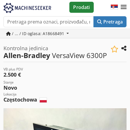
Prodati
Pretraga
/ ... / ID oglasa: A18668491
Kontrolna jedinica
Allen-Bradley
VersaView 6300P
VB plus PDV
2.500 €
Stanje
Novo
Lokacija
Częstochowa