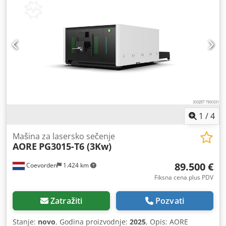
1
/
4
Mašina za lasersko sečenje
AORE
PG3015-T6 (3Kw)
89.500 €
Coevorden
1.424 km
Fiksna cena plus PDV
Zatražiti
Pozvati
Stanje:
novo
, Godina proizvodnje:
2025
, Opis: AORE