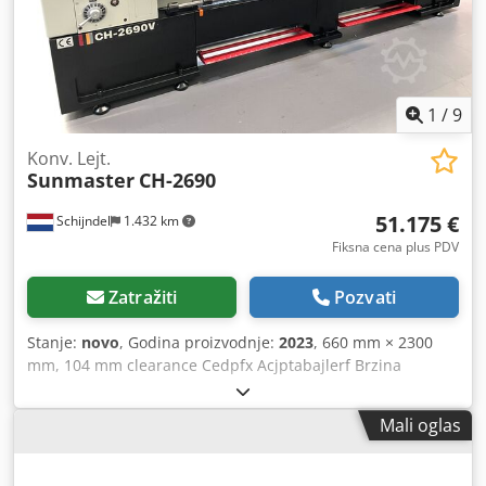
1
/
9
Konv. Lejt.
Sunmaster
CH-2690
51.175 €
Schijndel
1.432 km
Fiksna cena plus PDV
Zatražiti
Pozvati
Stanje:
novo
, Godina proizvodnje:
2023
, 660 mm × 2300
mm, 104 mm clearance Cedpfx Acjptabajlerf Brzina
vretena promenljive EVS promenljive Hlađenje 2 komada
MT5 Centra Standardne mašinske alatke Lista ručnih i
Mali oglas
rezervnih delova 3 Kandže 12" Sk-Type FAGOR digitalni
ekran sa 2 ose Brzo menjanje kupole od dleta