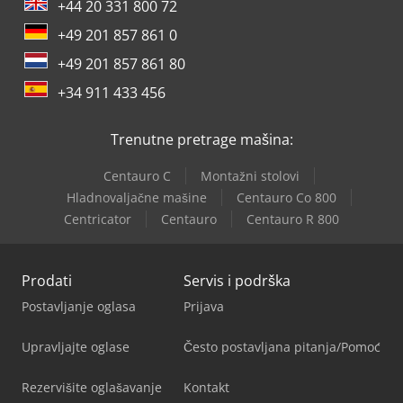
+44 20 331 800 72
+49 201 857 861 0
+49 201 857 861 80
+34 911 433 456
Trenutne pretrage mašina:
Centauro C
Montažni stolovi
Hladnovaljačne mašine
Centauro Co 800
Centricator
Centauro
Centauro R 800
Prodati
Servis i podrška
Postavljanje oglasa
Prijava
Upravljajte oglase
Često postavljana pitanja/Pomoć
Rezervišite oglašavanje
Kontakt