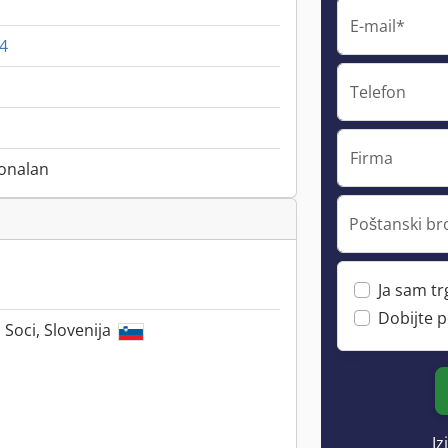
E-mail*
4
Telefon
Firma
onalan
Poštanski br
Ja sam t
Dobijte 
 Soci, Slovenija
Iz