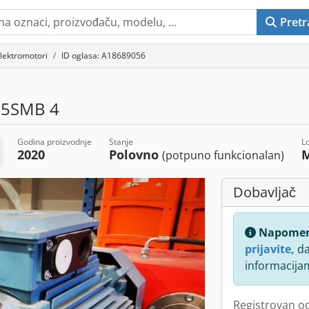
Pretr
lektromotori
ID oglasa: A18689056
25SMB 4
Godina proizvodnje
Stanje
L
2020
Polovno
M
(potpuno funkcionalan)
Dobavljač
Napome
prijavite,
da
informacija
Registrovan o