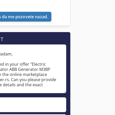
 da me pozovete nazad.
IT