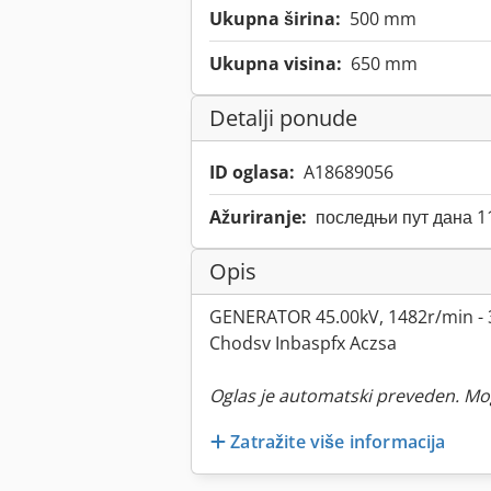
Ukupna širina:
500 mm
Ukupna visina:
650 mm
Detalji ponude
ID oglasa:
A18689056
Ažuriranje:
последњи пут дана 1
Opis
GENERATOR 45.00kV, 1482r/min -
Chodsv Inbaspfx Aczsa
Oglas je automatski preveden. Mo
Zatražite više informacija