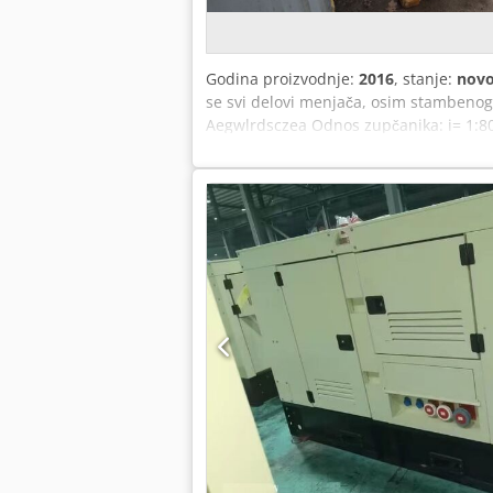
Godina proizvodnje:
2016
, stanje:
nov
se svi delovi menjača, osim stambenog
Aegwlrdsczea Odnos zupčanika: i= 1:80 
prečnika d1: 65mm Otvor prečnika d2
hladnjak za ulje!