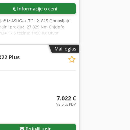
Informacije o ceni
njač iz ASUG-a. TGL 21815 Obnavljaju
malni prekjuč: 27.829 Nm Chjdpfx
n2= 17,5 težina: 1450 Kg Otvor
 od baze: 1170 mm !! Menjač nema
Mali oglas
22 Plus
7.022 €
VB plus PDV
Pošalji upit