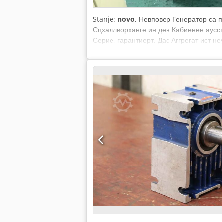
Stanje:
novo
, Невповер Генератор са 
Сцхаллворханге ин ден Кабиенен аусст
Серие, гарантиерт. Дас Аггрегат ист н
Кухлвассерхеизунг, Стецкдосен, ФИ Сцх
Еинспеисунг - Софорт еинсатзбереит 
Стромаггрегат мит Сондерсцхаллсцхутз
16 кВ / 20 кВА Максимална снага: 18 кВ
Сцхутз Леистунгссцхалтер Фреквенциј
Димензије (ДкШкВ): 2170к 930к1400 мм 
5,0 л/х 75% Последњих ца. 3,9л/х 50% 
створен додатни Костен 63А Аутоматис
инцл. Истовар је могућ уз доплату Ched
подацима и комплетном адресом Рецх