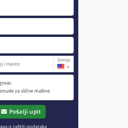
Zemlja
oj i mesto
rgovac
ponude za slične mašine
Pošalji upit
java o zaštiti podataka