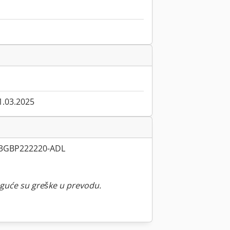
1.03.2025
 3GBP222220-ADL
guće su greške u prevodu.