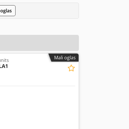
 oglas
Mali oglas
units
LA1