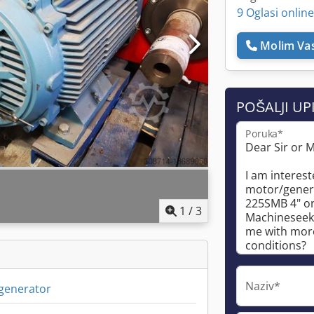
9 Oglasi online
Molim Vas
POŠALJI UP
Poruka*
1
/
3
Naziv*
 generator