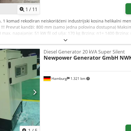
1
/
11
o
, 1 komad rekodiran neiskorišćeni industrijski kosina helikalni me
 !!! Prevrat kandži: 800 mm (samo jedna polovina dostupna) Maksi
max. napajanje: 51 kW fil od ulja: 170 kg Brzina: n1= 1400 Brzina: 
: 160 mm Visina okna h1: 500 mm Ukupna visina h2: 925mm Dužina
Diesel Generator 20 kVA Super Silent
Newpower Generator GmbH
NWK
Hamburg
1.321 km
1
/
5