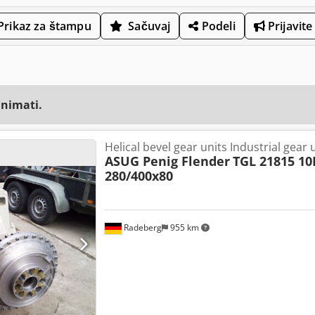
Prikaz za štampu
Sačuvaj
Podeli
Prijavite
animati.
Helical bevel gear units Industrial gear 
ASUG Penig Flender
TGL 21815 10
280/400x80
Radeberg
955 km