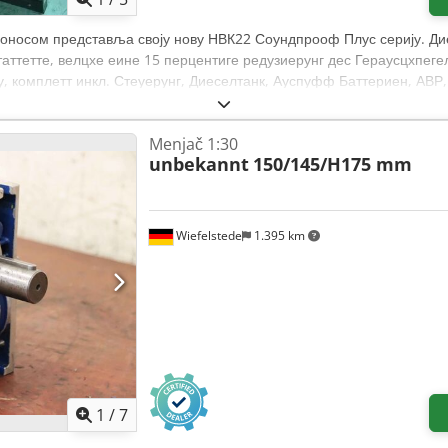
поносом представља своју нову НВК22 Соундпрооф Плус серију. Диес
аттетте, велцхе еине 15 перцентиге редузиерунг дес Гераусцхпеге
еу, комплетт инкл. Стеуерунг, Диеселтанк, Ауспуфф Баттериен, АВР
утз Леистунгссцхалтер. - Појачана звучна изолација - Ектра леисер
Технички подаци: Модел: НВК22 Соундпрооф Плус Нотстромаггрег
Menjač 1:30
 Мотор: Фавде 4ДВ91-29Д, 4 цилиндра, Вассергекухлт Генератор: 
unbekannt
150/145/H175 mm
 / 22 кВА Ниво буке (7м): 62 дБ Ансцхлусс:1к5П 63А -, 1к5П 32А -,
а: 50 Хз Напон: 400/230 В РПМ: 1500 У/мин. Управљач: Цомап ИЛ4
Тежина: 930 кг Резервоар за дизел: 95 Л. (Ансцхлуссмоглицхкеит 
Последњи прибл. 2,7л/х Цена: 6.100,00 € + 19% МвСт. = 7259,00 € 
Wiefelstede
1.395 km
цхер Умсцхалтер: 500 € 100А Аутоатисцхер Умсцхалтер: 620 € Пош
pfjl Ixzlsx Aczja - Да бисте могли да наведете тачну цену превоза
тлицхе Ангабен
1
/
7