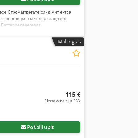
е Стромаггрегате синд мит ​​ектра
лс, верглицхен мит дер стандард
, Баттериеладегерат,
 Бетриеб - Нетзубервацхунг, Нетз-
ат Фавде Мотор Невповер
Mali oglas
Невповер НВ/Н22 Континуирана снага:
 2к5П 16А-, 2к2П Сцхуко-Стецкдосен, ФИ
 АМФ8 Година изградње: 2023
ан ектернал Танк) 100% Последњих ца.
Рецхнунг мит аусгевиесенер МвСт. је
тарина: - Еин ворлдвиде Транспорт
, пошаљите нам упит са својим
115 €
Fiksna cena plus PDV
Pošalji upit