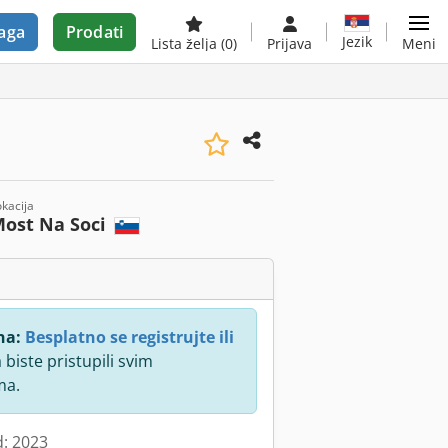
aga
Prodati
Jezik
Lista želja
(0)
Prijava
Meni
okacija
ost Na Soci
na:
Besplatno se registrujte ili
 biste pristupili svim
ma.
d: 2023