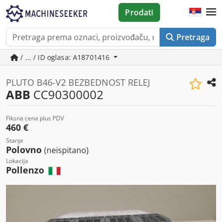
Prodati
Pretraga
/ ... / ID oglasa: A18701416
PLUTO B46-V2 BEZBEDNOST RELEJ
ABB
CC90300002
Fiksna cena plus PDV
460 €
Stanje
Polovno
(neispitano)
Lokacija
Pollenzo