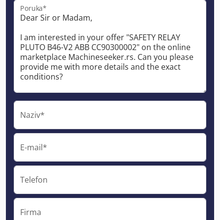
Poruka*
Naziv*
E-mail*
Telefon
Firma