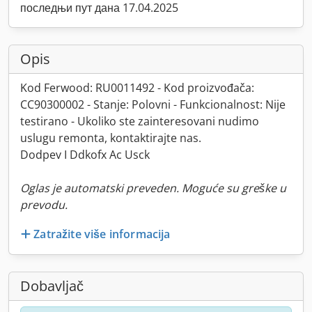
последњи пут дана 17.04.2025
Opis
Kod Ferwood: RU0011492 - Kod proizvođača:
CC90300002 - Stanje: Polovni - Funkcionalnost: Nije
testirano - Ukoliko ste zainteresovani nudimo
uslugu remonta, kontaktirajte nas.
Dodpev I Ddkofx Ac Usck
Oglas je automatski preveden. Moguće su greške u
prevodu.
Zatražite više informacija
Dobavljač