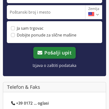
Zemlja
Poštanski broj i mesto
Ja sam trgovac
Dobijte ponude za slične mašine
Pošalji upit
Izjava o zaštiti podataka
Telefon & Faks
+39 0172 ... oglasi