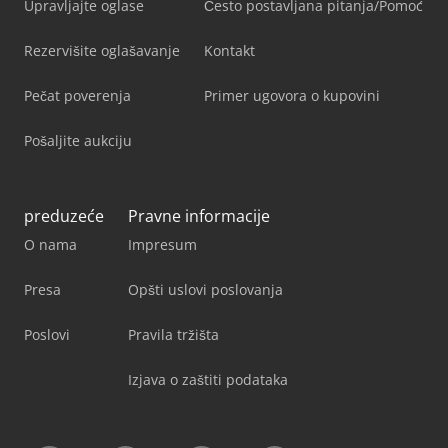
Upravljajte oglase
Često postavljana pitanja/Pomoć
Rezervišite oglašavanje
Kontakt
Pečat poverenja
Primer ugovora o kupovini
Pošaljite aukciju
preduzeće
Pravne informacije
O nama
Impresum
Presa
Opšti uslovi poslovanja
Poslovi
Pravila tržišta
Izjava o zaštiti podataka