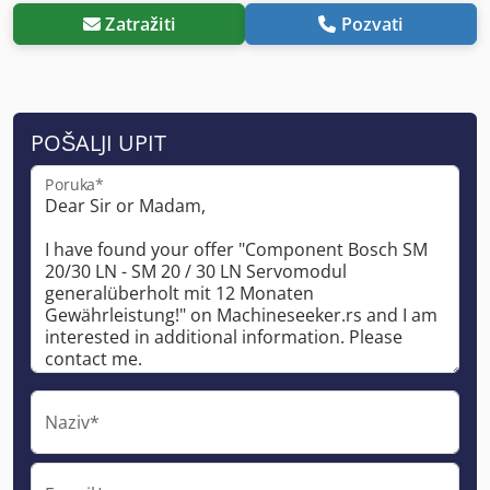
Zatražiti
Pozvati
POŠALJI UPIT
Poruka*
Naziv*