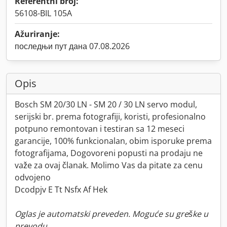
Referentni broj:
56108-BIL 105A
Ažuriranje:
последњи пут дана 07.08.2026
Opis
Bosch SM 20/30 LN - SM 20 / 30 LN servo modul,
serijski br. prema fotografiji, koristi, profesionalno
potpuno remontovan i testiran sa 12 meseci
garancije, 100% funkcionalan, obim isporuke prema
fotografijama, Dogovoreni popusti na prodaju ne
važe za ovaj članak. Molimo Vas da pitate za cenu
odvojeno
Dcodpjv E Tt Nsfx Af Hek
Oglas je automatski preveden. Moguće su greške u
prevodu.