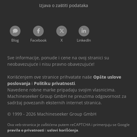
Izjava o zaštiti podataka
Blog
Facebook
X
LinkedIn
Sve informacije, ponude i cene na ovoj stranici su
neobavezujuće i nisu pravno obavezujuće!
Korišćenjem ove stranice prihvatate naše
Opšte uslove
poslovanja
i
Politiku privatnosti
.
Navedene robne marke pripadaju svojim vlasnicima.
Machineseeker Group GmbH ne preuzima odgovornost za
sadržaj povezanih eksternih internet stranica.
© 1999 - 2026 Machineseeker Group GmbH
Ova veb-stranica je zaštićena putem reCAPTCHA i primenjuju se Google
pravila o privatnosti
i
uslovi korišćenja
.