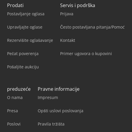
Prodati
Servis i podrška
Postavljanje oglasa
Prijava
Upravljajte oglase
Često postavljana pitanja/Pomoć
Rezervišite oglašavanje
Kontakt
Pečat poverenja
Primer ugovora o kupovini
Pošaljite aukciju
preduzeće
Pravne informacije
O nama
Impresum
Presa
Opšti uslovi poslovanja
Poslovi
Pravila tržišta