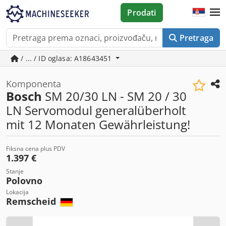
Prodati
Pretraga
/ ... / ID oglasa: A18643451
Komponenta
Bosch
SM 20/30 LN - SM 20 / 30
LN Servomodul generalüberholt
mit 12 Monaten Gewährleistung!
Fiksna cena plus PDV
1.397 €
Stanje
Polovno
Lokacija
Remscheid