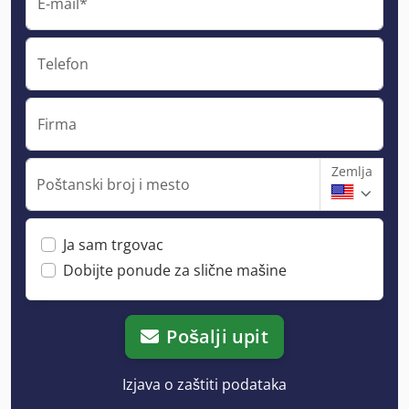
E-mail*
Telefon
Firma
Zemlja
Poštanski broj i mesto
Ja sam trgovac
Dobijte ponude za slične mašine
Pošalji upit
Izjava o zaštiti podataka