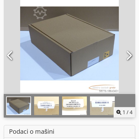
1
/
4
Podaci o mašini